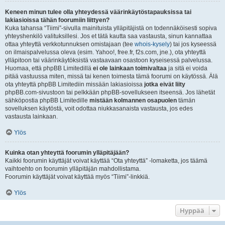
Keneen minun tulee olla yhteydessä väärinkäytöstapauksissa tai
lakiasioissa tähän foorumiin liittyen?
Kuka tahansa “Tiimi”-sivulla mainituista ylläpitäjistä on todennäköisesti sopiva
yhteyshenkilö valituksillesi. Jos et tätä kautta saa vastausta, sinun kannattaa
ottaa yhteyttä verkkotunnuksen omistajaan (tee
whois-kysely
) tai jos kyseessä
on ilmaispalvelussa oleva (esim. Yahoo!, free.fr, f2s.com, jne.), ota yhteyttä
ylläpitoon tai väärinkäytöksistä vastaavaan osastoon kyseisessä palvelussa.
Huomaa, että phpBB Limitedillä
ei ole lainkaan toimivaltaa
ja sitä ei voida
pitää vastuussa miten, missä tai kenen toimesta tämä foorumi on käytössä. Älä
ota yhteyttä phpBB Limitediin missään lakiasioissa
jotka eivät liity
phpBB.com-sivustoon tai pelkkään phpBB-sovellukseen itseensä. Jos lähetät
sähköpostia phpBB Limitedille
mistään kolmannen osapuolen
tämän
sovelluksen käytöstä, voit odottaa niukkasanaista vastausta, jos edes
vastausta lainkaan.
Ylös
Kuinka otan yhteyttä foorumin ylläpitäjään?
Kaikki foorumin käyttäjät voivat käyttää “Ota yhteyttä” -lomaketta, jos täämä
vaihtoehto on foorumin ylläpitäjän mahdollistama.
Foorumin käyttäjät voivat käyttää myös “Tiimi”-linkkiä.
Ylös
Hyppää