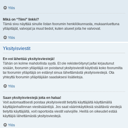
Ylös
Mikä on “Tiimi” linkki?
Tämä sivu näyttää sinulle listan foorumin henkilökunnasta, mukaanluettuna
ylläpitäjät, valvojat ja muut tiedot, kuten alueet joita he valvovat.
Ylös
Yksityisviestit
En voi lähettää yksityisviestejä!
Tähän on kolme mahdollista syytä. Et ole rekisteröitynyt ja/tai kirjautunut
sisään, foorumin ylläpitäjä on poistanut yksityisviestit käytöstä koko foorumilta
tai foorumin ylläpitäjä on estänyt sinua lähettämästä yksityisviestejä. Ota
yhteyttä foorumin ylläpitäjään saadaksesi lisätietoja.
Ylös
Saan yksityisviestejä joita en halua!
Voit automaattisesti poistaa yksityisviestit tietyltä käyttäjältä käyttämällä
käyttäjänhallinnan viestisääntöjä. Jos saat väärinkäytöksiä sisältäviä viestejä
tietyltä käyttäjältä, voit raportoida viestit valvojille. Heillä on oikeudet estää
käyttäjiä lähettämästä yksityisviestejä.
Ylös