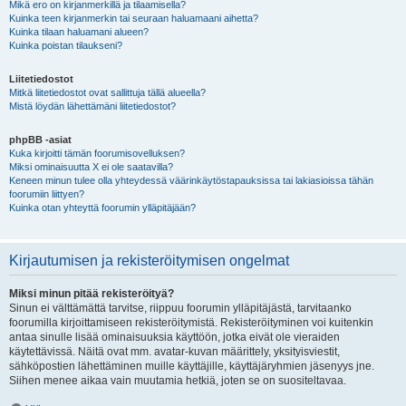
Mikä ero on kirjanmerkillä ja tilaamisella?
Kuinka teen kirjanmerkin tai seuraan haluamaani aihetta?
Kuinka tilaan haluamani alueen?
Kuinka poistan tilaukseni?
Liitetiedostot
Mitkä liitetiedostot ovat sallittuja tällä alueella?
Mistä löydän lähettämäni liitetiedostot?
phpBB -asiat
Kuka kirjoitti tämän foorumisovelluksen?
Miksi ominaisuutta X ei ole saatavilla?
Keneen minun tulee olla yhteydessä väärinkäytöstapauksissa tai lakiasioissa tähän
foorumiin liittyen?
Kuinka otan yhteyttä foorumin ylläpitäjään?
Kirjautumisen ja rekisteröitymisen ongelmat
Miksi minun pitää rekisteröityä?
Sinun ei välttämättä tarvitse, riippuu foorumin ylläpitäjästä, tarvitaanko
foorumilla kirjoittamiseen rekisteröitymistä. Rekisteröityminen voi kuitenkin
antaa sinulle lisää ominaisuuksia käyttöön, jotka eivät ole vieraiden
käytettävissä. Näitä ovat mm. avatar-kuvan määrittely, yksityisviestit,
sähköpostien lähettäminen muille käyttäjille, käyttäjäryhmien jäsenyys jne.
Siihen menee aikaa vain muutamia hetkiä, joten se on suositeltavaa.