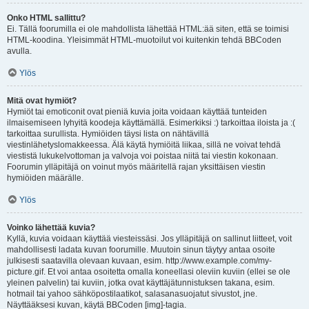
Onko HTML sallittu?
Ei. Tällä foorumilla ei ole mahdollista lähettää HTML:ää siten, että se toimisi
HTML-koodina. Yleisimmät HTML-muotoilut voi kuitenkin tehdä BBCoden
avulla.
Ylös
Mitä ovat hymiöt?
Hymiöt tai emoticonit ovat pieniä kuvia joita voidaan käyttää tunteiden
ilmaisemiseen lyhyitä koodeja käyttämällä. Esimerkiksi :) tarkoittaa iloista ja :(
tarkoittaa surullista. Hymiöiden täysi lista on nähtävillä
viestinlähetyslomakkeessa. Älä käytä hymiöitä liikaa, sillä ne voivat tehdä
viestistä lukukelvottoman ja valvoja voi poistaa niitä tai viestin kokonaan.
Foorumin ylläpitäjä on voinut myös määritellä rajan yksittäisen viestin
hymiöiden määrälle.
Ylös
Voinko lähettää kuvia?
Kyllä, kuvia voidaan käyttää viesteissäsi. Jos ylläpitäjä on sallinut liitteet, voit
mahdollisesti ladata kuvan foorumille. Muutoin sinun täytyy antaa osoite
julkisesti saatavilla olevaan kuvaan, esim. http://www.example.com/my-
picture.gif. Et voi antaa osoitetta omalla koneellasi oleviin kuviin (ellei se ole
yleinen palvelin) tai kuviin, jotka ovat käyttäjätunnistuksen takana, esim.
hotmail tai yahoo sähköpostilaatikot, salasanasuojatut sivustot, jne.
Näyttääksesi kuvan, käytä BBCoden [img]-tagia.