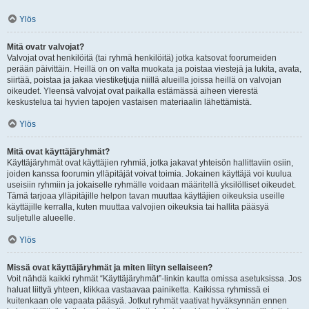
Ylös
Mitä ovatr valvojat?
Valvojat ovat henkilöitä (tai ryhmä henkilöitä) jotka katsovat foorumeiden
perään päivittäin. Heillä on on valta muokata ja poistaa viestejä ja lukita, avata,
siirtää, poistaa ja jakaa viestiketjuja niillä alueilla joissa heillä on valvojan
oikeudet. Yleensä valvojat ovat paikalla estämässä aiheen vierestä
keskustelua tai hyvien tapojen vastaisen materiaalin lähettämistä.
Ylös
Mitä ovat käyttäjäryhmät?
Käyttäjäryhmät ovat käyttäjien ryhmiä, jotka jakavat yhteisön hallittaviin osiin,
joiden kanssa foorumin ylläpitäjät voivat toimia. Jokainen käyttäjä voi kuulua
useisiin ryhmiin ja jokaiselle ryhmälle voidaan määritellä yksilölliset oikeudet.
Tämä tarjoaa ylläpitäjille helpon tavan muuttaa käyttäjien oikeuksia useille
käyttäjille kerralla, kuten muuttaa valvojien oikeuksia tai hallita pääsyä
suljetulle alueelle.
Ylös
Missä ovat käyttäjäryhmät ja miten liityn sellaiseen?
Voit nähdä kaikki ryhmät “Käyttäjäryhmät”-linkin kautta omissa asetuksissa. Jos
haluat liittyä yhteen, klikkaa vastaavaa painiketta. Kaikissa ryhmissä ei
kuitenkaan ole vapaata pääsyä. Jotkut ryhmät vaativat hyväksynnän ennen