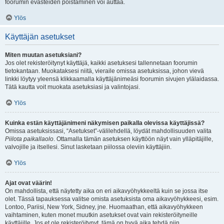
foorumin evästeiden poistaminen voi auttaa.
Ylös
Käyttäjän asetukset
Miten muutan asetuksiani?
Jos olet rekisteröitynyt käyttäjä, kaikki asetuksesi tallennetaan foorumin
tietokantaan. Muokataksesi niitä, vieraile omissa asetuksissa, johon vievä
linkki löytyy yleensä klikkaamalla käyttäjänimeäsi foorumin sivujen ylälaidassa.
Tätä kautta voit muokata asetuksiasi ja valintojasi.
Ylös
Kuinka estän käyttäjänimeni näkymisen paikalla olevissa käyttäjissä?
Omissa asetuksissasi, “Asetukset”-välilehdellä, löydät mahdollisuuden valita
Piilota paikallaolo
. Ottamalla tämän asetuksen käyttöön näyt vain ylläpitäjille,
valvojille ja itsellesi. Sinut lasketaan piilossa oleviin käyttäjiin.
Ylös
Ajat ovat väärin!
On mahdollista, että näytetty aika on eri aikavyöhykkeeltä kuin se jossa itse
olet. Tässä tapauksessa valitse omista asetuksista oma aikavyöhykkeesi, esim.
Lontoo, Pariisi, New York, Sidney, jne. Huomaathan, että aikavyöhykkeen
vaihtaminen, kuten monet muutkin asetukset ovat vain rekisteröityneille
käyttäjille. Jos et ole rekisteröitynyt, tämä on hyvä aika tehdä niin.