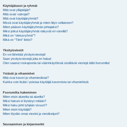
Käyttäjätasot ja ryhmät
Mitä ovat ylläpitäjät?
Mitä ovatr valvojat?
Mitä ovat käyttäjäryhmät?
Missä ovat käyttäjäryhmät ja miten liityn sellaiseen?
Miten pääsen käyttäjäryhmän johtajaksi?
Miksi jotkut käyttäjäryhmät näkyvät eri väreillä?
Mikä on “oletusryhmä”?
Mikä on “Tiimi” linkki?
Yksityisviestit
En voi lähettää yksityisviestejä!
Saan yksityisviestejä joita en halua!
Olen saanut roskapostia tai väärinkäytöksiä sisältäviä viestejä tältä foorumilta!
Ystävät ja vihamiehet
Mitä ovat kaveri ja vihamieslistat?
Kuinka voin lisätä / poistaa käyttäjiä kavereista tai vihamiehistä
Foorumilta hakeminen
Miten etsin alueelta tai alueilta?
Miksi hakuni ei löytänyt mitään?
Miksi haku johti tyhjään sivuun!?
Miten etsin käyttäjiä?
Miten löydän omat viestini ja viestiketjuni?
Seuraaminen ja kirjanmerkit