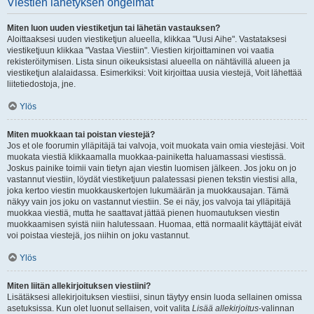
Viestien lähetyksen ongelmat
Miten luon uuden viestiketjun tai lähetän vastauksen?
Aloittaaksesi uuden viestiketjun alueella, klikkaa "Uusi Aihe". Vastataksesi
viestiketjuun klikkaa "Vastaa Viestiin". Viestien kirjoittaminen voi vaatia
rekisteröitymisen. Lista sinun oikeuksistasi alueella on nähtävillä alueen ja
viestiketjun alalaidassa. Esimerkiksi: Voit kirjoittaa uusia viestejä, Voit lähettää
liitetiedostoja, jne.
Ylös
Miten muokkaan tai poistan viestejä?
Jos et ole foorumin ylläpitäjä tai valvoja, voit muokata vain omia viestejäsi. Voit
muokata viestiä klikkaamalla muokkaa-painiketta haluamassasi viestissä.
Joskus painike toimii vain tietyn ajan viestin luomisen jälkeen. Jos joku on jo
vastannut viestiin, löydät viestiketjuun palatessasi pienen tekstin viestisi alla,
joka kertoo viestin muokkauskertojen lukumäärän ja muokkausajan. Tämä
näkyy vain jos joku on vastannut viestiin. Se ei näy, jos valvoja tai ylläpitäjä
muokkaa viestiä, mutta he saattavat jättää pienen huomautuksen viestin
muokkaamisen syistä niin halutessaan. Huomaa, että normaalit käyttäjät eivät
voi poistaa viestejä, jos niihin on joku vastannut.
Ylös
Miten liitän allekirjoituksen viestiini?
Lisätäksesi allekirjoituksen viestiisi, sinun täytyy ensin luoda sellainen omissa
asetuksissa. Kun olet luonut sellaisen, voit valita
Lisää allekirjoitus
-valinnan