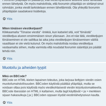
Foorumin ylläpitäjä on päättänyt, että viestit kyseiselle alueelle tulee tarkastaa
ennen lähetystä. On myös mahdollista, että foorumin ylläpitäjä on siirtänyt sinut
ryhmään, jonka viestit tarkistetaan ennen lähettämistä. Ota yhteyttä foorumin
ylläpitäjään saadaksesi lisätietoja.
Ylös
Miten tönäisen viestiketjuani?
Klikkaamalla “Tönaise viestiä” -linkkiä, kun katselet sitä, voit “tönäistä”
viestiketjua alueen ensimmäisen sivun yläosaan. Jos et näe tätä, viestiketjujen
tönäiseminen ei ole sallittua tai aika joka viestiketjujen tönäisemisen välillä
vaaditaan ei ole vielä kulunut. On myös mahdollista nostaa viestiketjua
vastaamalla siihen, mutta varmista että noudatat foorumin sääntöjä jos päätät
tehdä niin.
Ylös
Muotoilu ja aiheiden tyypit
Mikä on BBCode?
BBCode on HTML-kielen tapainen toteutus, joka tarjoaa tiettyjen viestin osien
muotoilumahdollisuuden. BBCoden käytöstä päättää ylläpitäjä, mutta se
voidaan ottaa pois käytöstä myös viestikohtaisesti viestin kirjoituslomakkeella.
BBCode itsessään on HTML:n kaltainen, mutta tagit käyttävät < ja > merkkien
sijaan hakasulkuja [ ja ]. BBCoden oppaan löydät viestinlähetyssivun kautta.
Ylös