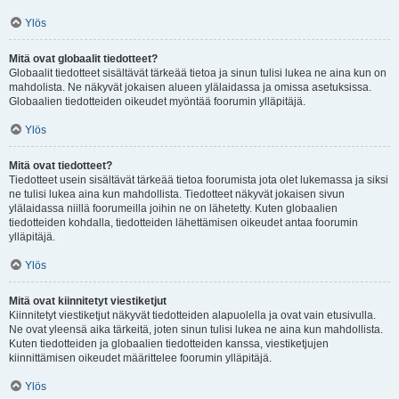
Ylös
Mitä ovat globaalit tiedotteet?
Globaalit tiedotteet sisältävät tärkeää tietoa ja sinun tulisi lukea ne aina kun on
mahdolista. Ne näkyvät jokaisen alueen ylälaidassa ja omissa asetuksissa.
Globaalien tiedotteiden oikeudet myöntää foorumin ylläpitäjä.
Ylös
Mitä ovat tiedotteet?
Tiedotteet usein sisältävät tärkeää tietoa foorumista jota olet lukemassa ja siksi
ne tulisi lukea aina kun mahdollista. Tiedotteet näkyvät jokaisen sivun
ylälaidassa niillä foorumeilla joihin ne on lähetetty. Kuten globaalien
tiedotteiden kohdalla, tiedotteiden lähettämisen oikeudet antaa foorumin
ylläpitäjä.
Ylös
Mitä ovat kiinnitetyt viestiketjut
Kiinnitetyt viestiketjut näkyvät tiedotteiden alapuolella ja ovat vain etusivulla.
Ne ovat yleensä aika tärkeitä, joten sinun tulisi lukea ne aina kun mahdollista.
Kuten tiedotteiden ja globaalien tiedotteiden kanssa, viestiketjujen
kiinnittämisen oikeudet määrittelee foorumin ylläpitäjä.
Ylös