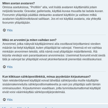
Miten asetan avataren?
Omissa asetuksissa, “Profiilin” alla, voit lisätä avataren käyttämällä jotain
neljästä tavasta: Gravatar, galleriasta, käyttää kuvaa muualta tai ladata kuvan.
Foorumin ylläpitäjä päättää otetaanko avataret käyttöön ja valitsee mitkä
avatarien käyttöönottotavat sallitaan. Jos et voi käyttää avataria, ota yhteyttä
foorumin ylläpitäjään.
Ylös
Mikä on arvonimi ja miten vaihdan sen?
Arvonimet, jotka näkyvät käyttäjänimesi alla osoittavat kirjoittamiesi viestien
määrän tai tietyt käyttäjät, kuten ylläpitäjät tai valvojat. Yleensä et voi vaihtaa
minkään arvonimen tekstiä, sillä nämä ovat ylläpitäjän määrittelemiä. Älä
kirjoita viestejä vain parantaaksesi arvonimeäsi. Useimmat foorumit eivät siedä
tätä ja valvojat tai ylläpitäjät voivat yksinkertaisesti pienentää viestilaskuriasi.
Ylös
Kun klikkaan sähköpostilinkkiä, minua pyydetään kirjautumaan?
Vain rekisteröityneet käyttäjät voivat lähettää sähköpostia muille käyttäjille
sisäänrakennetulla sähköpostilomakkeella ja vain jos ylläpitäjä sallii tämän
ominaisuuden. Kirjautuminen vaaditaan, jotta tunnistautumattomat käyttäjät
eivät voisi väärinkäyttää sähköpostijärjestelmää.
Ylös