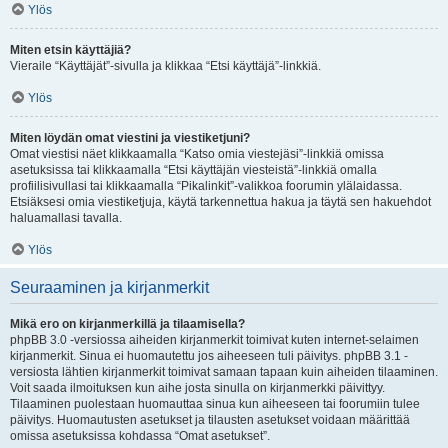
Ylös
Miten etsin käyttäjiä?
Vieraile “Käyttäjät”-sivulla ja klikkaa “Etsi käyttäjä”-linkkiä.
Ylös
Miten löydän omat viestini ja viestiketjuni?
Omat viestisi näet klikkaamalla “Katso omia viestejäsi”-linkkiä omissa
asetuksissa tai klikkaamalla “Etsi käyttäjän viesteistä”-linkkiä omalla
profiilisivullasi tai klikkaamalla “Pikalinkit”-valikkoa foorumin ylälaidassa.
Etsiäksesi omia viestiketjuja, käytä tarkennettua hakua ja täytä sen hakuehdot
haluamallasi tavalla.
Ylös
Seuraaminen ja kirjanmerkit
Mikä ero on kirjanmerkillä ja tilaamisella?
phpBB 3.0 -versiossa aiheiden kirjanmerkit toimivat kuten internet-selaimen
kirjanmerkit. Sinua ei huomautettu jos aiheeseen tuli päivitys. phpBB 3.1 -
versiosta lähtien kirjanmerkit toimivat samaan tapaan kuin aiheiden tilaaminen.
Voit saada ilmoituksen kun aihe josta sinulla on kirjanmerkki päivittyy.
Tilaaminen puolestaan huomauttaa sinua kun aiheeseen tai foorumiin tulee
päivitys. Huomautusten asetukset ja tilausten asetukset voidaan määrittää
omissa asetuksissa kohdassa “Omat asetukset”.