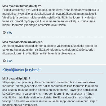
Mitä ovat lukitut viestiketjut?
Lukitut viestiketjut ovat viestiketjuja, joihin ei voi enää lähettää vastauksia ja
mahdolliset kyselyt joita viestiketjussa oli, ovat päättyneet automaattisesti.
Viestiketjuja voidaan lukita useista syistä ylläpitäjän tai foorumin valvojan
toimesta. Saatat myös pystyä lukitsemaan oman viestiketjusi, mutta tämä
riippuu foorumin ylläpitäjän antamista oikeuksista.
Ylös
Mitä ovat aiheiden kuvakkeet?
Aiheiden kuvakkeet ovat aiheen aloittajan valitsemia kuvakkeita joiden on
tarkoitus kuvastaa niiden sisältöä. Aiheiden kuvakkeiden käyttöoikeudet
riippuvat foorumin ylläpitäjän määrittelemistä oikeuksista.
Ylös
Käyttäjätasot ja ryhmät
Mitä ovat ylläpitäjät?
Ylläpitäjät ovat jäseniä joille on annettu korkeimman tason kontrolli koko
foorumiin. Nämä jäsenet voivat hallita foorumin kaikkia foorumin toiminnan
osa-alueita, mukaan lukien oikeuksien asettaminen, käyttäjien porttikiellot,
käyttäjäryhmät ja valvojat yms., riippuen foorumin perustajasta ja hänen
ylläpitäjille määrittelemistä oikeuksista. Heillä saattaa olla myös täydet
valvojan oikeudet kaikilla keskustelualueilla, riippuen foorumin perustajan
määrittelemistä asetuksista.