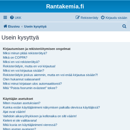
Rantakemia.fi
UKK
Rekisteröidy
Kirjaudu sisään
E
Etusivu
Usein kysyttyä
t
Usein kysyttyä
s
i
Kirjautumisen ja rekisteröitymisen ongelmat
Miksi minun pitää rekisteröityä?
Mikä on COPPA?
Miksi en voi rekisteröityä?
Rekisteröidyin, mutta en voi kirjautua!
Miksi en voi kirjautua sisään?
Rekisteröidyin joskus aiemmin, mutta en voi enää kirjautua sisään?!
Olen hukannut salasanani!
Miksi minut kirjataan ulos automaattisesti?
Mitä “Poista foorumin evästeet” tekee?
Käyttäjän asetukset
Miten muutan asetuksiani?
Kuinka estän käyttäjänimeni näkymisen paikalla olevissa käyttäjissä?
Ajat ovat väärin!
Vaihdoin aikavyöhykkeen ja kellonaika on silti väärin!
Kieleni ei ole valittavana!
Mitä kuvia on käyttäjänimeni vieressä?
Miten asetan avataren?