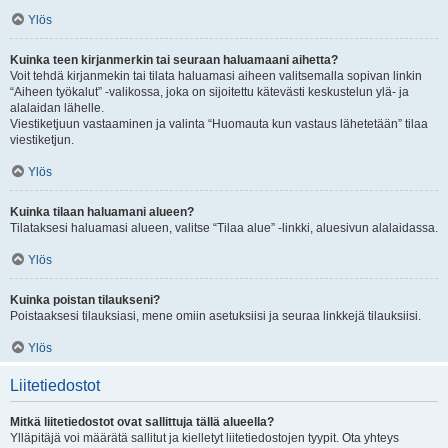
Ylös
Kuinka teen kirjanmerkin tai seuraan haluamaani aihetta?
Voit tehdä kirjanmekin tai tilata haluamasi aiheen valitsemalla sopivan linkin
“Aiheen työkalut” -valikossa, joka on sijoitettu kätevästi keskustelun ylä- ja
alalaidan lähelle.
Viestiketjuun vastaaminen ja valinta “Huomauta kun vastaus lähetetään” tilaa
viestiketjun.
Ylös
Kuinka tilaan haluamani alueen?
Tilataksesi haluamasi alueen, valitse “Tilaa alue” -linkki, aluesivun alalaidassa.
Ylös
Kuinka poistan tilaukseni?
Poistaaksesi tilauksiasi, mene omiin asetuksiisi ja seuraa linkkejä tilauksiisi.
Ylös
Liitetiedostot
Mitkä liitetiedostot ovat sallittuja tällä alueella?
Ylläpitäjä voi määrätä sallitut ja kielletyt liitetiedostojen tyypit. Ota yhteys