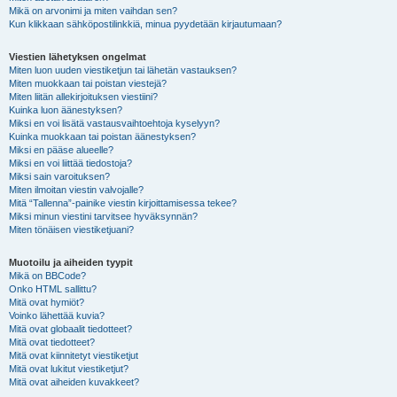
Mikä on arvonimi ja miten vaihdan sen?
Kun klikkaan sähköpostilinkkiä, minua pyydetään kirjautumaan?
Viestien lähetyksen ongelmat
Miten luon uuden viestiketjun tai lähetän vastauksen?
Miten muokkaan tai poistan viestejä?
Miten liitän allekirjoituksen viestiini?
Kuinka luon äänestyksen?
Miksi en voi lisätä vastausvaihtoehtoja kyselyyn?
Kuinka muokkaan tai poistan äänestyksen?
Miksi en pääse alueelle?
Miksi en voi liittää tiedostoja?
Miksi sain varoituksen?
Miten ilmoitan viestin valvojalle?
Mitä “Tallenna”-painike viestin kirjoittamisessa tekee?
Miksi minun viestini tarvitsee hyväksynnän?
Miten tönäisen viestiketjuani?
Muotoilu ja aiheiden tyypit
Mikä on BBCode?
Onko HTML sallittu?
Mitä ovat hymiöt?
Voinko lähettää kuvia?
Mitä ovat globaalit tiedotteet?
Mitä ovat tiedotteet?
Mitä ovat kiinnitetyt viestiketjut
Mitä ovat lukitut viestiketjut?
Mitä ovat aiheiden kuvakkeet?