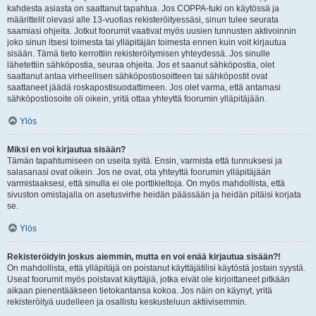
kahdesta asiasta on saattanut tapahtua. Jos COPPA-tuki on käytössä ja
määrittelit olevasi alle 13-vuotias rekisteröityessäsi, sinun tulee seurata
saamiasi ohjeita. Jotkut foorumit vaativat myös uusien tunnusten aktivoinnin
joko sinun itsesi toimesta tai ylläpitäjän toimesta ennen kuin voit kirjautua
sisään. Tämä tieto kerrottiin rekisteröitymisen yhteydessä. Jos sinulle
lähetettiin sähköpostia, seuraa ohjeita. Jos et saanut sähköpostia, olet
saattanut antaa virheellisen sähköpostiosoitteen tai sähköpostit ovat
saattaneet jäädä roskapostisuodattimeen. Jos olet varma, että antamasi
sähköpostiosoite oli oikein, yritä ottaa yhteyttä foorumin ylläpitäjään.
Ylös
Miksi en voi kirjautua sisään?
Tämän tapahtumiseen on useita syitä. Ensin, varmista että tunnuksesi ja
salasanasi ovat oikein. Jos ne ovat, ota yhteyttä foorumin ylläpitäjään
varmistaaksesi, että sinulla ei ole porttikieltoja. On myös mahdollista, että
sivuston omistajalla on asetusvirhe heidän päässään ja heidän pitäisi korjata
se.
Ylös
Rekisteröidyin joskus aiemmin, mutta en voi enää kirjautua sisään?!
On mahdollista, että ylläpitäjä on poistanut käyttäjätilisi käytöstä jostain syystä.
Useat foorumit myös poistavat käyttäjiä, jotka eivät ole kirjoittaneet pitkään
aikaan pienentääkseen tietokantansa kokoa. Jos näin on käynyt, yritä
rekisteröityä uudelleen ja osallistu keskusteluun aktiivisemmin.