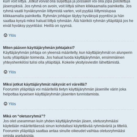
kuin voit liittyä. Jotkut voivat olla suljettuja ja joissakin voi olla jopa piilotettuja
jäsenyyksiä. Jos ryhmä on avoin, voit liittyä siihen klikkaamalla painiketta. Jos
ryhmä vaatii hyväksynnän liittymistä varten, voit pyytää liittymislupaa
klikkaamalla painiketta. Ryhmän johtajan täytyy hyväksyä pyyntösi ja hän
saattaa kysyä miksi haluat liittyä ryhmään. Älä häiriköi ryhmän ylläpitäjiä jos he
eivät hyväksy pyyntöäsi. Heillä on syynsä.
Ylös
Miten pääsen käyttäjäryhmän johtajaksi?
Käyttäjäryhmän johtaja on yleensä määritelty, kun käyttäjäryhmät on alunperin
luotu ylläpitäjän toimesta. Jos haluat luoda käyttäjäryhmän, ensimmäinen
yhteyshenkilösi tulisi olla ylläpitäjä. Kokeile yksityisviestin lähettämistä.
Ylös
Miksi jotkut käyttäjäryhmät näkyvät eri väreillä?
Foorumin ylläpitäjä voi määritellä tietyn käyttäjäryhmän jäsenille värin joka
helpottaa kyseisen käyttäjäryhmän jäsenten tunnistamista.
Ylös
Mikä on “oletusryhmä”?
Jos olet useamman kuin yhden käyttäjäryhmän jäsen, oletusryhmääsi
käytetään määriteltäessä sinun kohdallasi käytettävää ryhmäväriä ja titteliä.
Foorumin ylläpitäjä saattaa antaa sinulle oikeudet vaihtaa oletusryhmääsi
omista asetuksista.