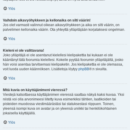
Ylös
Vaihdoin aikavyöhykkeen ja kellonaika on silti väärin!
Jos olet varmasti valinnut oikean aikavyöhykkeen ja aika on silti väärin, on
palvelimen kellonaika väärin. Ota yhteyttä ylläpitäjään korjataksesi ongelman.
Ylös
Kieleni ei ole valittavana!
Joko ylläpitäjä ei ole asentanut kielellesi kielipakettia tai kukaan ei ole
kääntänyt tätä foorumia kielellesi. Kokeile pyytää foorumin ylläpitäjältä, josko
hän voisi asentaa tarvitsemasi kielipaketin. Jos kielipakettia ei ole olemassa,
voit luoda uuden käännöksen. Lisätietoja löytyy
phpBB
®:n sivuilta.
Ylös
Mitä kuvia on käyttäjänimeni vieressä?
Viestejä katsottaessa käyttäjänimen vieressä saattaa näkyä kaksi kuvaa. Yksi
niistä voi olla arvonimeesi liitetty kuva esimerkiksi tähtien, laatikoiden tai
pisteiden muodossa viestimäärästäsi tai statuksestasi riippuen. Toinen,
yleensä isompi kuva on avatar ja on yleensä uniikki tai henkilökohtainen
jokaisella käyttäjällä.
Ylös