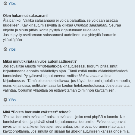
Ylös
Olen hukannut salasanani!
Älä panikoi! Vaikka salasanaasi ei voida palauttaa, se voidaan asettaa
uudelleen. Käy kirjautumissivulla ja klikkaa
Unohdin salasanani
. Seuraa
ohjeita ja sinun pitäisi kohta pystyä kirjautumaan uudelleen.
Jos et pysty asettamaan salasanaasi uudelleen, ota yhteyttä foorumin
ylläpitäjään.
Ylös
Miksi minut kirjataan ulos automaattisesti?
Jos et valitse
Muista minut
-laatikkoa kirjautuessasi, foorumi pitää sinut
kirjautuneena ennalta määritellyn ajan. Tämä estää muita väärinkäyttämästä
tunnuksiasi. Pysyäksesi kirjautuneena, valitse
Muista minut
-valinta
kirjautuessasi. Tämä ei ole suositeltavaa, jos käytät foorumia jaetulta koneelta,
esim. kirjastossa, nettikahvilassa tai koulun tietokoneluokassa. Jos et näe tätä
valintaa, foorumin ylläpitäjä on estänyt tämän toiminnon käyttämisen.
Ylös
Mitä “Poista foorumin evästeet” tekee?
“Poista foorumin evästeet” poistaa evästeet, jotka ovat phpBB:n luomia. Ne
tunnistavat sinut ja pitävät sinut kirjautuneena foorumille. Evästeet tarjoavat
myös toimintoja, kuten luettujen seurantaa, jos ne ovat foorumin ylläpitäjän
käyttöönottamia. Jos sinulla on sisään tai uloskirjautumisen kanssa ongelmia,