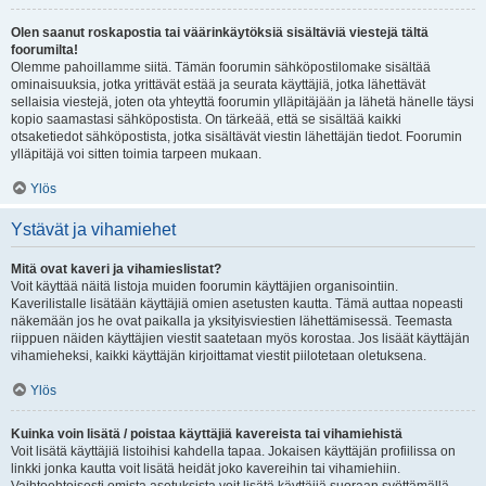
Olen saanut roskapostia tai väärinkäytöksiä sisältäviä viestejä tältä
foorumilta!
Olemme pahoillamme siitä. Tämän foorumin sähköpostilomake sisältää
ominaisuuksia, jotka yrittävät estää ja seurata käyttäjiä, jotka lähettävät
sellaisia viestejä, joten ota yhteyttä foorumin ylläpitäjään ja lähetä hänelle täysi
kopio saamastasi sähköpostista. On tärkeää, että se sisältää kaikki
otsaketiedot sähköpostista, jotka sisältävät viestin lähettäjän tiedot. Foorumin
ylläpitäjä voi sitten toimia tarpeen mukaan.
Ylös
Ystävät ja vihamiehet
Mitä ovat kaveri ja vihamieslistat?
Voit käyttää näitä listoja muiden foorumin käyttäjien organisointiin.
Kaverilistalle lisätään käyttäjiä omien asetusten kautta. Tämä auttaa nopeasti
näkemään jos he ovat paikalla ja yksityisviestien lähettämisessä. Teemasta
riippuen näiden käyttäjien viestit saatetaan myös korostaa. Jos lisäät käyttäjän
vihamieheksi, kaikki käyttäjän kirjoittamat viestit piilotetaan oletuksena.
Ylös
Kuinka voin lisätä / poistaa käyttäjiä kavereista tai vihamiehistä
Voit lisätä käyttäjiä listoihisi kahdella tapaa. Jokaisen käyttäjän profiilissa on
linkki jonka kautta voit lisätä heidät joko kavereihin tai vihamiehiin.