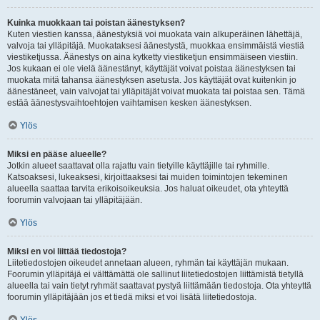
Kuinka muokkaan tai poistan äänestyksen?
Kuten viestien kanssa, äänestyksiä voi muokata vain alkuperäinen lähettäjä,
valvoja tai ylläpitäjä. Muokataksesi äänestystä, muokkaa ensimmäistä viestiä
viestiketjussa. Äänestys on aina kytketty viestiketjun ensimmäiseen viestiin.
Jos kukaan ei ole vielä äänestänyt, käyttäjät voivat poistaa äänestyksen tai
muokata mitä tahansa äänestyksen asetusta. Jos käyttäjät ovat kuitenkin jo
äänestäneet, vain valvojat tai ylläpitäjät voivat muokata tai poistaa sen. Tämä
estää äänestysvaihtoehtojen vaihtamisen kesken äänestyksen.
Ylös
Miksi en pääse alueelle?
Jotkin alueet saattavat olla rajattu vain tietyille käyttäjille tai ryhmille.
Katsoaksesi, lukeaksesi, kirjoittaaksesi tai muiden toimintojen tekeminen
alueella saattaa tarvita erikoisoikeuksia. Jos haluat oikeudet, ota yhteyttä
foorumin valvojaan tai ylläpitäjään.
Ylös
Miksi en voi liittää tiedostoja?
Liitetiedostojen oikeudet annetaan alueen, ryhmän tai käyttäjän mukaan.
Foorumin ylläpitäjä ei välttämättä ole sallinut liitetiedostojen liittämistä tietyllä
alueella tai vain tietyt ryhmät saattavat pystyä liittämään tiedostoja. Ota yhteyttä
foorumin ylläpitäjään jos et tiedä miksi et voi lisätä liitetiedostoja.