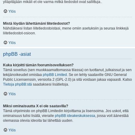
ylläpitäjään mikäli et ole varma mitkä tiedostot ovat sallittuja..
Ylös
Mistä löydän lähettämäni liitetiedostot?
Nähdäksesi listan liitetiedostoistasi, mene omiin asetuksiin ja seuraa linkkejä
liitetiedostot-osioon.
Ylös
phpBB -asiat
Kuka kirjoitti tämän foorumisovelluksen?
Tämä sovellus (sen muokkaamattomassa tilassa) on tuottanut, julkaissut ja sen
tekijänoikeudet omistaa
phpBB Limited
. Se on tehty saataville GNU General
Public Licensenssin, versiolla 2 (GPL-2.0) ja sitä voidaan jakaa vapaasti. Katso
Tietoja phpBB:stä
saadaksesi lisätietoja.
Ylös
Miksi ominaisuutta X ei ole saatavilla?
Tämä ohjelmisto on phpBB Limitedin kirjoittama ja lisensoima. Jos uskot, että
ominaisuus tulisi lisätä, vieraile
phpBB ideakeskuksessa
, jossa voit äänestää
olemassa olevia ideoita tai lähettää uuden.
Ylös