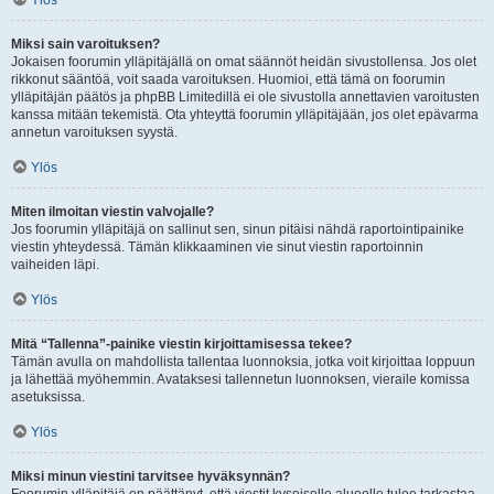
Ylös
Miksi sain varoituksen?
Jokaisen foorumin ylläpitäjällä on omat säännöt heidän sivustollensa. Jos olet
rikkonut sääntöä, voit saada varoituksen. Huomioi, että tämä on foorumin
ylläpitäjän päätös ja phpBB Limitedillä ei ole sivustolla annettavien varoitusten
kanssa mitään tekemistä. Ota yhteyttä foorumin ylläpitäjään, jos olet epävarma
annetun varoituksen syystä.
Ylös
Miten ilmoitan viestin valvojalle?
Jos foorumin ylläpitäjä on sallinut sen, sinun pitäisi nähdä raportointipainike
viestin yhteydessä. Tämän klikkaaminen vie sinut viestin raportoinnin
vaiheiden läpi.
Ylös
Mitä “Tallenna”-painike viestin kirjoittamisessa tekee?
Tämän avulla on mahdollista tallentaa luonnoksia, jotka voit kirjoittaa loppuun
ja lähettää myöhemmin. Avataksesi tallennetun luonnoksen, vieraile komissa
asetuksissa.
Ylös
Miksi minun viestini tarvitsee hyväksynnän?