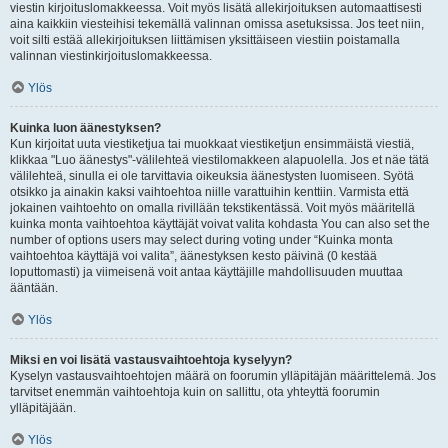
viestin kirjoituslomakkeessa. Voit myös lisätä allekirjoituksen automaattisesti
aina kaikkiin viesteihisi tekemällä valinnan omissa asetuksissa. Jos teet niin,
voit silti estää allekirjoituksen liittämisen yksittäiseen viestiin poistamalla
valinnan viestinkirjoituslomakkeessa.
Ylös
Kuinka luon äänestyksen?
Kun kirjoitat uuta viestiketjua tai muokkaat viestiketjun ensimmäistä viestiä,
klikkaa "Luo äänestys"-välilehteä viestilomakkeen alapuolella. Jos et näe tätä
välilehteä, sinulla ei ole tarvittavia oikeuksia äänestysten luomiseen. Syötä
otsikko ja ainakin kaksi vaihtoehtoa niille varattuihin kenttiin. Varmista että
jokainen vaihtoehto on omalla rivillään tekstikentässä. Voit myös määritellä
kuinka monta vaihtoehtoa käyttäjät voivat valita kohdasta You can also set the
number of options users may select during voting under “Kuinka monta
vaihtoehtoa käyttäjä voi valita”, äänestyksen kesto päivinä (0 kestää
loputtomasti) ja viimeisenä voit antaa käyttäjille mahdollisuuden muuttaa
ääntään.
Ylös
Miksi en voi lisätä vastausvaihtoehtoja kyselyyn?
Kyselyn vastausvaihtoehtojen määrä on foorumin ylläpitäjän määrittelemä. Jos
tarvitset enemmän vaihtoehtoja kuin on sallittu, ota yhteyttä foorumin
ylläpitäjään.
Ylös