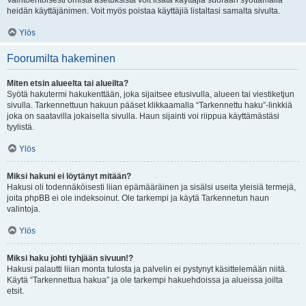
Vaihtoehtoisesti omista asetuksista voit lisätä käyttäjiä suoraan syöttämällä
heidän käyttäjänimen. Voit myös poistaa käyttäjiä listaltasi samalta sivulta.
Ylös
Foorumilta hakeminen
Miten etsin alueelta tai alueilta?
Syötä hakutermi hakukenttään, joka sijaitsee etusivulla, alueen tai viestiketjun
sivulla. Tarkennettuun hakuun pääset klikkaamalla “Tarkennettu haku”-linkkiä
joka on saatavilla jokaisella sivulla. Haun sijainti voi riippua käyttämästäsi
tyylistä.
Ylös
Miksi hakuni ei löytänyt mitään?
Hakusi oli todennäköisesti liian epämääräinen ja sisälsi useita yleisiä termejä,
joita phpBB ei ole indeksoinut. Ole tarkempi ja käytä Tarkennetun haun
valintoja.
Ylös
Miksi haku johti tyhjään sivuun!?
Hakusi palautti liian monta tulosta ja palvelin ei pystynyt käsittelemään niitä.
Käytä “Tarkennettua hakua” ja ole tarkempi hakuehdoissa ja alueissa joilta
etsit.