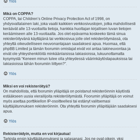
Ylös
Mikä on COPPA?
COPPA, tai Children’s Online Privacy Protection Act of 1998, on
yhdysvaltalainen laki, joka vaatii kaikkien verkkosivustojen, jotka mahdollisesti
keräävät alle 13-vuotiailta tietoja, hankkia huoltajan kirjallisen luvan tietojen
keräämiseen alle 13-vuotiaalta. Jos olet epävarma koskeeko tämä sinua
rekisteröityvänä käyttäjänä tai verkkosivua jolle olet rekisteröitymässä, ota
yhteyttä oikeudelliseen neuvonantajaan saadaksesi apua. Huomaa, että
phpBB Limited ja tämän foorumin omistajat eivät voi antaa lakineuvontaa ja
eivät ole yhteyshenkilöitä minkäänlaisissa lakiasioissa, lukuunottamatta
kysymystä “Keneen minun tulee olla yhteydessä väärinkäytöstapauksissa tai
lakiasioissa tähän foorumiin liittyen?”.
Ylös
Miksi en voi rekisteröityä?
On mahdollista, että foorumin ylläpitäjä on poistanut rekisteröinnin käytöstä
estääkseen uusia vierailijoita rekisteröitymästä. Foorumin ylläpitäjä on voinut
myös asettaa porttikiellon IP-osoitteellesi tai estänyt valitsemasi
käyttäjätunnuksen rekisteröinnin. Ota yhteyttä foorumin ylläpitäjään saadaksesi
apua.
Ylös
Rekisteröidyin, mutta en voi kirjautua!
Tarkista ensin käyttäjätunnuksesi ja salasanasi. Jos ne ovat oikein, yksi