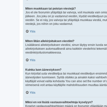
Miten muokkaan tai poistan viestejä?
Jos et ole foorumin ylläpitäjä tai valvoja, voit muokata vain om
jälkeen. Jos joku on jo vastannut viestiin, löydät viestiketjuu
viestiin. Se ei näy, jos valvoja tai ylläpitäjä muokkaa viestiä,
viestejä, jos niihin on joku vastannut.
Ylös
Miten liitän allekirjoituksen viestiini?
Lisätäksesi allekirjoituksen viestiisi, sinun täytyy ensin luoda s
allekirjoituksen automaattisesti aina kaikkiin viesteihisi tekemäl
viestinkirjoituslomakkeessa.
Ylös
Kuinka luon äänestyksen?
Kun kirjoitat uuta viestiketjua tai muokkaat viestiketjun ensimmäi
äänestysten luomiseen. Syötä otsikko ja ainakin kaksi vaihtoehto
käyttäjät voivat valita kohdasta You can also set the number of
viimeisenä voit antaa käyttäjille mahdollisuuden muuttaa ääntä
Ylös
Miksi en voi lisätä vastausvaihtoehtoja kyselyyn?
Kyselyn vastausvaihtoehtojen määrä on foorumin ylläpitäjän määr