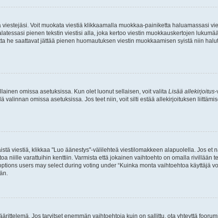
ia viestejäsi. Voit muokata viestiä klikkaamalla muokkaa-painiketta haluamassasi vies
n palatessasi pienen tekstin viestisi alla, joka kertoo viestin muokkauskertojen luk
 mutta he saattavat jättää pienen huomautuksen viestin muokkaamisen syistä niin halu
ellainen omissa asetuksissa. Kun olet luonut sellaisen, voit valita
Lisää allekirjoitus
-
lä valinnan omissa asetuksissa. Jos teet niin, voit silti estää allekirjoituksen liittäm
stä viestiä, klikkaa "Luo äänestys"-välilehteä viestilomakkeen alapuolella. Jos et näe
a niille varattuihin kenttiin. Varmista että jokainen vaihtoehto on omalla rivillään
 options users may select during voting under “Kuinka monta vaihtoehtoa käyttäjä voi
än.
ittelemä. Jos tarvitset enemmän vaihtoehtoja kuin on sallittu, ota yhteyttä foorumi