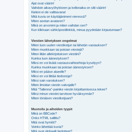
Ajat ovat väärin!
Vaihdoin aikavyöhykkeen ja kellonaika on silti väärin!
Kieleni ei ole valittavana!
Mitä kuvia on käyttäjänimeni vieressä?
Miten asetan avataren?
Mikä on arvonimi ja miten vaihdan sen?
Kun klikkaan sähköpostilinkkiä, minua pyydetään kirjautumaan?
Viestien lähetyksen ongelmat
Miten luon uuden viestiketjun tai lähetän vastauksen?
Miten muokkaan tai poistan viestejä?
Miten liitän allekirjoituksen viestiini?
Kuinka luon äänestyksen?
Miksi en voi lisätä vastausvaihtoehtoja kyselyyn?
Kuinka muokkaan tai poistan äänestyksen?
Miksi en pääse alueelle?
Miksi en voi liittää tiedostoja?
Miksi sain varoituksen?
Miten ilmoitan viestin valvojalle?
Mitä “Tallenna”-painike viestin kirjoittamisessa tekee?
Miksi minun viestini tarvitsee hyväksynnän?
Miten tönäisen viestiketjuani?
Muotoilu ja aiheiden tyypit
Mikä on BBCode?
Onko HTML sallittu?
Mitä ovat hymiöt?
Voinko lähettää kuvia?
Mitä ovat globaalit tiedotteet?