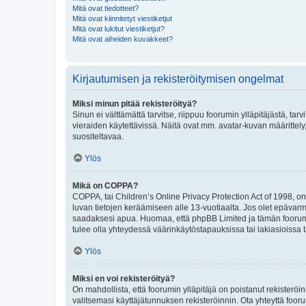
Mitä ovat tiedotteet?
Mitä ovat kiinnitetyt viestiketjut
Mitä ovat lukitut viestiketjut?
Mitä ovat aiheiden kuvakkeet?
Kirjautumisen ja rekisteröitymisen ongelmat
Miksi minun pitää rekisteröityä?
Sinun ei välttämättä tarvitse, riippuu foorumin ylläpitäjästä, tar
vieraiden käytettävissä. Näitä ovat mm. avatar-kuvan määrittely,
suositeltavaa.
Ylös
Mikä on COPPA?
COPPA, tai Children’s Online Privacy Protection Act of 1998, on y
luvan tietojen keräämiseen alle 13-vuotiaalta. Jos olet epävarm
saadaksesi apua. Huomaa, että phpBB Limited ja tämän foorumin
tulee olla yhteydessä väärinkäytöstapauksissa tai lakiasioissa t
Ylös
Miksi en voi rekisteröityä?
On mahdollista, että foorumin ylläpitäjä on poistanut rekisteröin
valitsemasi käyttäjätunnuksen rekisteröinnin. Ota yhteyttä foor