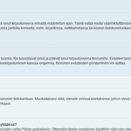
tää sinut kirjautuneena ennalta määritellyn ajan. Tämä estää muita väärinkäyttämäs
rumia jaetulta koneelta, esim. kirjastossa, nettikahvilassa tai koulun tietokoneluokas
luomia. Ne tunnistavat sinut ja pitävät sinut kirjautuneena foorumille. Evästeet tarj
i uloskirjautumisen kanssa ongelmia, foorumin evästeiden poistaminen voi auttaa.
n foorumin tietokantaan. Muokataksesi niitä, vieraile omissa asetuksissa, johon vievä
ntojasi.
yttäjissä?
isuuden valita
Piilota paikallaolo
. Ottamalla tämän asetuksen käyttöön näyt vain ylläpit