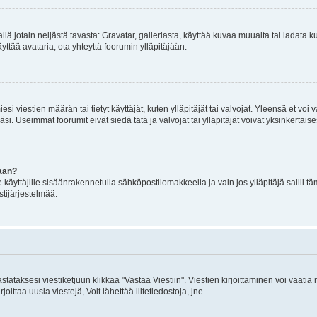
mällä jotain neljästä tavasta: Gravatar, galleriasta, käyttää kuvaa muualta tai ladata
äyttää avataria, ota yhteyttä foorumin ylläpitäjään.
iesi viestien määrän tai tietyt käyttäjät, kuten ylläpitäjät tai valvojat. Yleensä et vo
i. Useimmat foorumit eivät siedä tätä ja valvojat tai ylläpitäjät voivat yksinkertaise
aan?
le käyttäjille sisäänrakennetulla sähköpostilomakkeella ja vain jos ylläpitäjä sallii
stijärjestelmää.
stataksesi viestiketjuun klikkaa "Vastaa Viestiin". Viestien kirjoittaminen voi vaatia
joittaa uusia viestejä, Voit lähettää liitetiedostoja, jne.