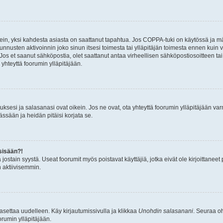
ein, yksi kahdesta asiasta on saattanut tapahtua. Jos COPPA-tuki on käytössä ja määri
nnusten aktivoinnin joko sinun itsesi toimesta tai ylläpitäjän toimesta ennen kuin vo
. Jos et saanut sähköpostia, olet saattanut antaa virheellisen sähköpostiosoitteen t
 yhteyttä foorumin ylläpitäjään.
sesi ja salasanasi ovat oikein. Jos ne ovat, ota yhteyttä foorumin ylläpitäjään varmi
ssään ja heidän pitäisi korjata se.
sisään?!
stä jostain syystä. Useat foorumit myös poistavat käyttäjiä, jotka eivät ole kirjoitta
n aktiivisemmin.
asettaa uudelleen. Käy kirjautumissivulla ja klikkaa
Unohdin salasanani
. Seuraa oh
rumin ylläpitäjään.