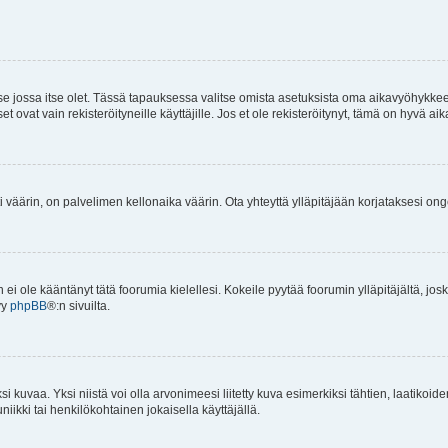
 se jossa itse olet. Tässä tapauksessa valitse omista asetuksista oma aikavyöhykke
vat vain rekisteröityneille käyttäjille. Jos et ole rekisteröitynyt, tämä on hyvä aik
i väärin, on palvelimen kellonaika väärin. Ota yhteyttä ylläpitäjään korjataksesi on
an ei ole kääntänyt tätä foorumia kielellesi. Kokeile pyytää foorumin ylläpitäjältä, jos
yy
phpBB
®:n sivuilta.
 kuvaa. Yksi niistä voi olla arvonimeesi liitetty kuva esimerkiksi tähtien, laatikoid
iikki tai henkilökohtainen jokaisella käyttäjällä.