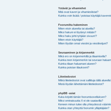
Ystävät ja vihamiehet
Mitä ovat kaveri ja vihamieslistat?
Kuinka voin lisätä / poistaa käyttäjiä kaverei
Foorumilta hakeminen
Miten etsin alueelta tai alueilta?
Miksi hakuni ei löytänyt mitään?
Miksi haku johti tyhjään sivuun!?
Miten etsin käyttäjiä?
Miten löydän omat viestini ja viestiketjuni?
Seuraaminen ja kirjanmerkit
Mikä ero on kirjanmerkillä ja tilaamisella?
Kuinka teen kirjanmerkin tai seuraan haluam
Kuinka tilaan haluamani alueen?
Kuinka poistan tilaukseni?
Liitetiedostot
Mitkä liitetiedostot ovat sallittuja tällä alueell
Mistä löydän lähettämäni liitetiedostot?
phpBB -asiat
Kuka kirjoitti tämän foorumisovelluksen?
Miksi ominaisuutta X ei ole saatavilla?
Keneen minun tulee olla yhteydessä väärinkäy
Kuinka otan yhteyttä foorumin ylläpitäjään?