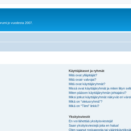
orumi jo vuodesta 2007.
Käyttäjätasot ja ryhmät
Mitä ovat ylläpitäjät?
Mitä ovatr valvojat?
Mitä ovat käyttäjäryhmät?
Missä ovat käyttäjäryhmät ja miten liityn sel
Miten pääsen käyttäjäryhmän johtajaksi?
Miksi jotkut käyttäjäryhmät näkyvät eri värei
Mikä on “oletusryhmä”?
Mikä on “Tiimi” linkki?
Yksityisviestit
En voi lähettää yksityisviestejä!
Saan yksityisviestejä joita en halua!
Olen saanut roskapostia tai väärinkäytöksiä s