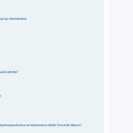
sta tai vihamiehistä
aani aihetta?
a?
töstapauksissa tai lakiasioissa tähän foorumiin liittyen?