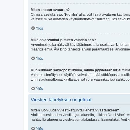
Miten asetan avataren?
Omissa asetuksissa, “Profiilin” alla, voit lisätä avataren käyttä
valitsee mitkä avatarien käyttöönottotavat sallitaan. Jos et voi k
Ylös
Mikä on arvonimi ja miten vaihdan sen?
Arvonimet, jotka näkyvät käyttäjänimesi alla osoittavat kirjoittam
määrittelemiä. Älä kirjoita viestejä vain parantaaksesi arvonimeäs
Ylös
Kun klikkaan sähköpostilinkkiä, minua pyydetään kirjautum
Vain rekisteröityneet käyttäjät voivat lähettää sähköpostia muil
tunnistautumattomat käyttäjät eivät voisi väärinkäyttää sähköpo
Ylös
Viestien lähetyksen ongelmat
Miten luon uuden viestiketjun tai lähetän vastauksen?
Aloittaaksesi uuden viestiketjun alueella, klikkaa "Uusi Aihe". Va
nähtävillä alueen ja viestiketjun alalaidassa. Esimerkiksi: Voit kir
Ylös