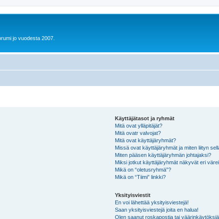
orumi jo vuodesta 2007.
Käyttäjätasot ja ryhmät
Mitä ovat ylläpitäjät?
Mitä ovatr valvojat?
Mitä ovat käyttäjäryhmät?
Missä ovat käyttäjäryhmät ja miten liityn sel
Miten pääsen käyttäjäryhmän johtajaksi?
Miksi jotkut käyttäjäryhmät näkyvät eri värei
Mikä on “oletusryhmä”?
Mikä on “Tiimi” linkki?
Yksityisviestit
En voi lähettää yksityisviestejä!
Saan yksityisviestejä joita en halua!
Olen saanut roskapostia tai väärinkäytöksiä s