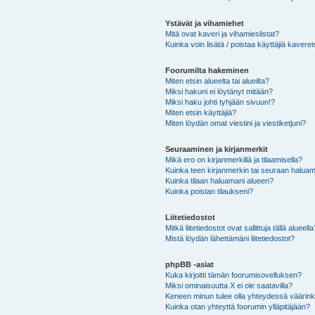
Ystävät ja vihamiehet
Mitä ovat kaveri ja vihamieslistat?
Kuinka voin lisätä / poistaa käyttäjiä kaverei
Foorumilta hakeminen
Miten etsin alueelta tai alueilta?
Miksi hakuni ei löytänyt mitään?
Miksi haku johti tyhjään sivuun!?
Miten etsin käyttäjiä?
Miten löydän omat viestini ja viestiketjuni?
Seuraaminen ja kirjanmerkit
Mikä ero on kirjanmerkillä ja tilaamisella?
Kuinka teen kirjanmerkin tai seuraan haluam
Kuinka tilaan haluamani alueen?
Kuinka poistan tilaukseni?
Liitetiedostot
Mitkä liitetiedostot ovat sallittuja tällä alueell
Mistä löydän lähettämäni liitetiedostot?
phpBB -asiat
Kuka kirjoitti tämän foorumisovelluksen?
Miksi ominaisuutta X ei ole saatavilla?
Keneen minun tulee olla yhteydessä väärinkäy
Kuinka otan yhteyttä foorumin ylläpitäjään?