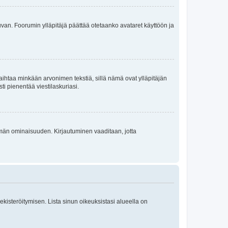
 kuvan. Foorumin ylläpitäjä päättää otetaanko avataret käyttöön ja
i vaihtaa minkään arvonimen tekstiä, sillä nämä ovat ylläpitäjän
sti pienentää viestilaskuriasi.
 tämän ominaisuuden. Kirjautuminen vaaditaan, jotta
 rekisteröitymisen. Lista sinun oikeuksistasi alueella on