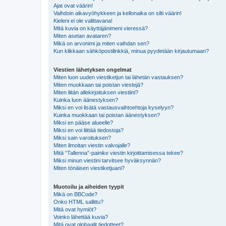
Ajat ovat väärin!
Vaihdoin aikavyöhykkeen ja kellonaika on silti väärin!
Kieleni ei ole valittavana!
Mitä kuvia on käyttäjänimeni vieressä?
Miten asetan avataren?
Mikä on arvonimi ja miten vaihdan sen?
Kun klikkaan sähköpostilinkkiä, minua pyydetään kirjautumaan?
Viestien lähetyksen ongelmat
Miten luon uuden viestiketjun tai lähetän vastauksen?
Miten muokkaan tai poistan viestejä?
Miten liitän allekirjoituksen viestiini?
Kuinka luon äänestyksen?
Miksi en voi lisätä vastausvaihtoehtoja kyselyyn?
Kuinka muokkaan tai poistan äänestyksen?
Miksi en pääse alueelle?
Miksi en voi liittää tiedostoja?
Miksi sain varoituksen?
Miten ilmoitan viestin valvojalle?
Mitä “Tallenna”-painike viestin kirjoittamisessa tekee?
Miksi minun viestini tarvitsee hyväksynnän?
Miten tönäisen viestiketjuani?
Muotoilu ja aiheiden tyypit
Mikä on BBCode?
Onko HTML sallittu?
Mitä ovat hymiöt?
Voinko lähettää kuvia?
Mitä ovat globaalit tiedotteet?