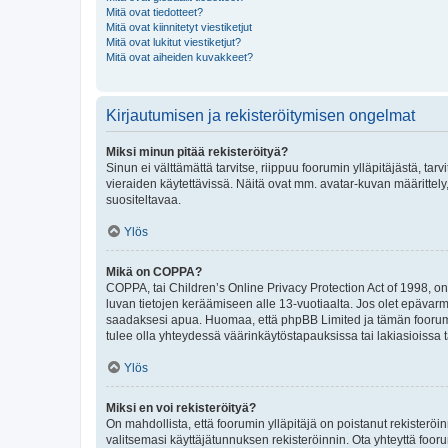
Mitä ovat tiedotteet?
Mitä ovat kiinnitetyt viestiketjut
Mitä ovat lukitut viestiketjut?
Mitä ovat aiheiden kuvakkeet?
Kirjautumisen ja rekisteröitymisen ongelmat
Miksi minun pitää rekisteröityä?
Sinun ei välttämättä tarvitse, riippuu foorumin ylläpitäjästä, tar
vieraiden käytettävissä. Näitä ovat mm. avatar-kuvan määrittely,
suositeltavaa.
Ylös
Mikä on COPPA?
COPPA, tai Children’s Online Privacy Protection Act of 1998, on y
luvan tietojen keräämiseen alle 13-vuotiaalta. Jos olet epävarm
saadaksesi apua. Huomaa, että phpBB Limited ja tämän foorumin
tulee olla yhteydessä väärinkäytöstapauksissa tai lakiasioissa t
Ylös
Miksi en voi rekisteröityä?
On mahdollista, että foorumin ylläpitäjä on poistanut rekisteröin
valitsemasi käyttäjätunnuksen rekisteröinnin. Ota yhteyttä foor