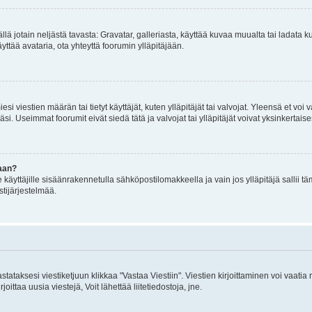
mällä jotain neljästä tavasta: Gravatar, galleriasta, käyttää kuvaa muualta tai ladata
äyttää avataria, ota yhteyttä foorumin ylläpitäjään.
iesi viestien määrän tai tietyt käyttäjät, kuten ylläpitäjät tai valvojat. Yleensä et vo
i. Useimmat foorumit eivät siedä tätä ja valvojat tai ylläpitäjät voivat yksinkertaise
aan?
le käyttäjille sisäänrakennetulla sähköpostilomakkeella ja vain jos ylläpitäjä sallii
stijärjestelmää.
stataksesi viestiketjuun klikkaa "Vastaa Viestiin". Viestien kirjoittaminen voi vaatia
joittaa uusia viestejä, Voit lähettää liitetiedostoja, jne.