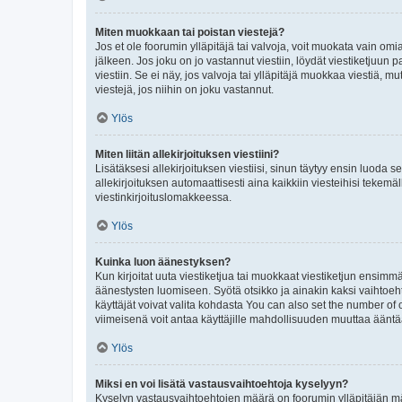
Miten muokkaan tai poistan viestejä?
Jos et ole foorumin ylläpitäjä tai valvoja, voit muokata vain om
jälkeen. Jos joku on jo vastannut viestiin, löydät viestiketjuu
viestiin. Se ei näy, jos valvoja tai ylläpitäjä muokkaa viestiä,
viestejä, jos niihin on joku vastannut.
Ylös
Miten liitän allekirjoituksen viestiini?
Lisätäksesi allekirjoituksen viestiisi, sinun täytyy ensin luoda s
allekirjoituksen automaattisesti aina kaikkiin viesteihisi tekemäl
viestinkirjoituslomakkeessa.
Ylös
Kuinka luon äänestyksen?
Kun kirjoitat uuta viestiketjua tai muokkaat viestiketjun ensimmäi
äänestysten luomiseen. Syötä otsikko ja ainakin kaksi vaihtoehto
käyttäjät voivat valita kohdasta You can also set the number of
viimeisenä voit antaa käyttäjille mahdollisuuden muuttaa ääntä
Ylös
Miksi en voi lisätä vastausvaihtoehtoja kyselyyn?
Kyselyn vastausvaihtoehtojen määrä on foorumin ylläpitäjän määr