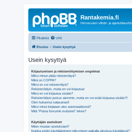
Rantakemia.fi
Herrasväen viihde- ja ajantuhlausfo
Pikalinkit
UKK
Etusivu
Usein kysyttyä
Usein kysyttyä
Kirjautumisen ja rekisteröitymisen ongelmat
Miksi minun pitää rekisteröityä?
Mikä on COPPA?
Miksi en voi rekisteröityä?
Rekisteröidyin, mutta en voi kirjautua!
Miksi en voi kirjautua sisään?
Rekisteröidyin joskus aiemmin, mutta en voi enää kirjautua sisään?!
Olen hukannut salasanani!
Miksi minut kirjataan ulos automaattisesti?
Mitä “Poista foorumin evästeet” tekee?
Käyttäjän asetukset
Miten muutan asetuksiani?
Kuinka estän käyttäjänimeni näkymisen paikalla olevissa käyttäjissä?