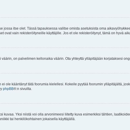
 se jossa itse olet. Tässä tapauksessa valitse omista asetuksista oma aikavyöhykke
vat vain rekisteröityneille käyttäjille. Jos et ole rekisteröitynyt, tämä on hyvä aik
i väärin, on palvelimen kellonaika väärin. Ota yhteyttä ylläpitäjään korjataksesi on
an ei ole kääntänyt tätä foorumia kielellesi. Kokeile pyytää foorumin ylläpitäjältä, jos
yy
phpBB
®:n sivuilta.
 kuvaa. Yksi niistä voi olla arvonimeesi liitetty kuva esimerkiksi tähtien, laatikoid
iikki tai henkilökohtainen jokaisella käyttäjällä.