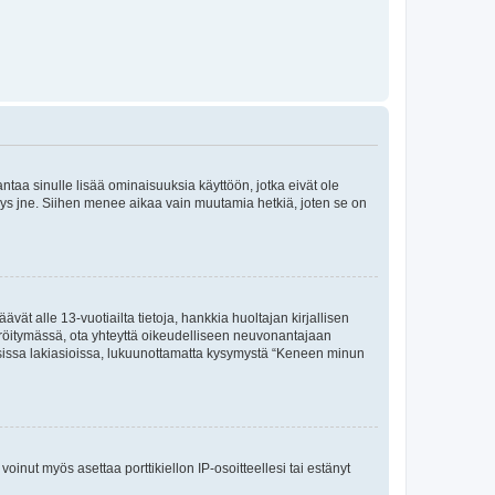
 antaa sinulle lisää ominaisuuksia käyttöön, jotka eivät ole
enyys jne. Siihen menee aikaa vain muutamia hetkiä, joten se on
vät alle 13-vuotiailta tietoja, hankkia huoltajan kirjallisen
teröitymässä, ota yhteyttä oikeudelliseen neuvonantajaan
isissa lakiasioissa, lukuunottamatta kysymystä “Keneen minun
oinut myös asettaa porttikiellon IP-osoitteellesi tai estänyt