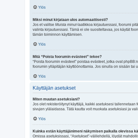
Ylös
Miksi minut kirjataan ulos automaattisesti?
Jos et valitse
Muista minut
-laatikkoa kirjautuessasi, foorumi pi
valinta kirjautuessasi. Tämä ei ole suositeltavaa, jos käytät foo
tämän toiminnon käyttämisen.
Ylös
Mitä “Poista foorumin evästeet” tekee?
“Poista foorumin evästeet” poistaa evästeet, jotka ovat phpBB:n 
foorumin ylläpitäjän käyttöönottamia. Jos sinulla on sisään ta
Ylös
Käyttäjän asetukset
Miten muutan asetuksiani?
Jos olet rekisteröitynyt käyttäjä, kaikki asetuksesi tallennetaa
sivujen ylälaidassa. Tätä kautta voit muokata asetuksiasi ja vali
Ylös
Kuinka estän käyttäjänimeni näkymisen paikalla olevissa kä
Omissa asetuksissasi, “Asetukset”-välilehdellä, löydät mahdoll