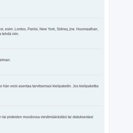
esi, esim. Lontoo, Pariisi, New York, Sidney, jne. Huomaathan,
a tehdä niin.
gelman.
ko hän voisi asentaa tarvitsemasi kielipaketin. Jos kielipakettia
en tai pisteiden muodossa viestimäärästäsi tai statuksestasi