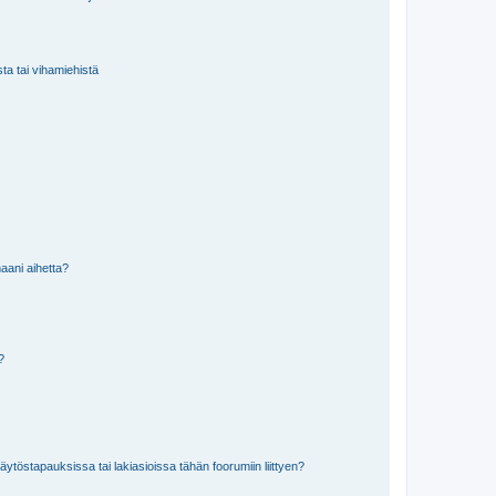
sta tai vihamiehistä
aani aihetta?
a?
töstapauksissa tai lakiasioissa tähän foorumiin liittyen?