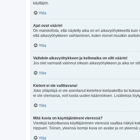
käyttäjiin.
Ylös
Ajat ovat väärin!
On mahdollista, että näytetty aika on eri aikavyöhykkeeltä kuin
että aikavyöhykkeen vaihtaminen, kuten monet muutkin asetukset o
Ylös
Vaihdoin aikavyöhykkeen ja kellonaika on silti väärin!
Jos olet varmasti valinnut oikean aikavyöhykkeen ja aika on silt
Ylös
Kieleni ei ole valittavana!
Joko ylläpitäjä ei ole asentanut kielellesi kielipakettia tai kuka
ei ole olemassa, voit luoda uuden käännöksen. Lisätietoja löyt
Ylös
Mitä kuvia on käyttäjänimeni vieressä?
Viestejä katsottaessa käyttäjänimen vieressä saattaa näkyä kaksi
riippuen. Toinen, yleensä isompi kuva on avatar ja on yleensä un
Ylös