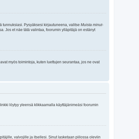
tä tunnuksiasi. Pysyäksesi kirjautuneena, valitse
Muista minut
-
sa. Jos et näe tätä valintaa, foorumin ylläpitäjä on estänyt
oavat myös toimintoja, kuten luettujen seurantaa, jos ne ovat
 linkki löytyy yleensä klikkaamalla käyttäjänimeäsi foorumin
äjille, valvojille ja itsellesi. Sinut lasketaan piilossa oleviin