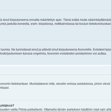
tää sinut kirjautuneena ennalta määritellyn ajan. Tämä estää muita väärinkäyttämäs
rumia jaetulta koneelta, esim. kirjastossa, nettikahvilassa tai koulun tietokoneluokas
luomia. Ne tunnistavat sinut ja pitävät sinut kirjautuneena foorumille. Evästeet tarj
i uloskirjautumisen kanssa ongelmia, foorumin evästeiden poistaminen voi auttaa.
n foorumin tietokantaan. Muokataksesi niitä, vieraile omissa asetuksissa, johon vievä
ntojasi.
yttäjissä?
isuuden valita
Piilota paikallaolo
. Ottamalla tämän asetuksen käyttöön näyt vain ylläpit