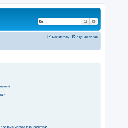
Etsi
Tarkennettu haku
Rekisteröidy
Kirjaudu sisään
laiseen?
llä?
isältäviä viestejä tältä foorumilta!