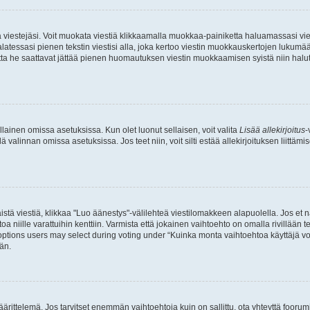
ia viestejäsi. Voit muokata viestiä klikkaamalla muokkaa-painiketta haluamassasi vies
n palatessasi pienen tekstin viestisi alla, joka kertoo viestin muokkauskertojen luk
 mutta he saattavat jättää pienen huomautuksen viestin muokkaamisen syistä niin halu
ellainen omissa asetuksissa. Kun olet luonut sellaisen, voit valita
Lisää allekirjoitus
-
lä valinnan omissa asetuksissa. Jos teet niin, voit silti estää allekirjoituksen liittäm
stä viestiä, klikkaa "Luo äänestys"-välilehteä viestilomakkeen alapuolella. Jos et näe
a niille varattuihin kenttiin. Varmista että jokainen vaihtoehto on omalla rivillään
 options users may select during voting under “Kuinka monta vaihtoehtoa käyttäjä voi
än.
ittelemä. Jos tarvitset enemmän vaihtoehtoja kuin on sallittu, ota yhteyttä foorumi