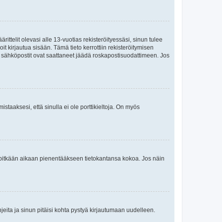
ttelit olevasi alle 13-vuotias rekisteröityessäsi, sinun tulee
it kirjautua sisään. Tämä tieto kerrottiin rekisteröitymisen
ai sähköpostit ovat saattaneet jäädä roskapostisuodattimeen. Jos
staaksesi, että sinulla ei ole porttikieltoja. On myös
neet pitkään aikaan pienentääkseen tietokantansa kokoa. Jos näin
jeita ja sinun pitäisi kohta pystyä kirjautumaan uudelleen.