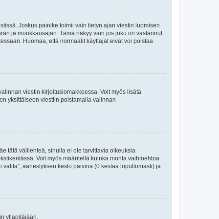
tissä. Joskus painike toimii vain tietyn ajan viestin luomisen
umäärän ja muokkausajan. Tämä näkyy vain jos joku on vastannut
tessaan. Huomaa, että normaalit käyttäjät eivät voi poistaa
valinnan viestin kirjoituslomakkeessa. Voit myös lisätä
isen yksittäiseen viestiin poistamalla valinnan
 tätä välilehteä, sinulla ei ole tarvittavia oikeuksia
 tekstikentässä. Voit myös määritellä kuinka monta vaihtoehtoa
 valita”, äänestyksen kesto päivinä (0 kestää loputtomasti) ja
n ylläpitäjään.