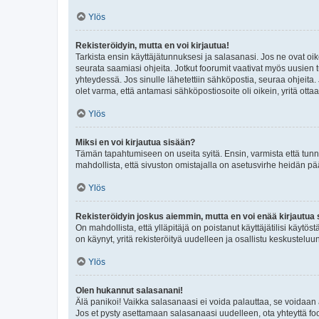
Ylös
Rekisteröidyin, mutta en voi kirjautua!
Tarkista ensin käyttäjätunnuksesi ja salasanasi. Jos ne ovat oik
seurata saamiasi ohjeita. Jotkut foorumit vaativat myös uusien tu
yhteydessä. Jos sinulle lähetettiin sähköpostia, seuraa ohjeita
olet varma, että antamasi sähköpostiosoite oli oikein, yritä ottaa
Ylös
Miksi en voi kirjautua sisään?
Tämän tapahtumiseen on useita syitä. Ensin, varmista että tunnuk
mahdollista, että sivuston omistajalla on asetusvirhe heidän pää
Ylös
Rekisteröidyin joskus aiemmin, mutta en voi enää kirjautua 
On mahdollista, että ylläpitäjä on poistanut käyttäjätilisi käytö
on käynyt, yritä rekisteröityä uudelleen ja osallistu keskusteluu
Ylös
Olen hukannut salasanani!
Älä panikoi! Vaikka salasanaasi ei voida palauttaa, se voidaan 
Jos et pysty asettamaan salasanaasi uudelleen, ota yhteyttä foo