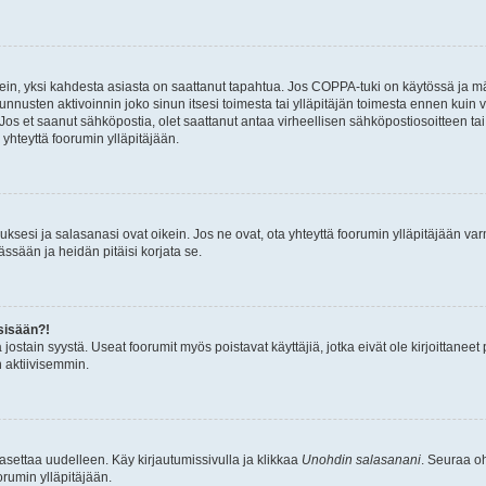
ein, yksi kahdesta asiasta on saattanut tapahtua. Jos COPPA-tuki on käytössä ja määri
nnusten aktivoinnin joko sinun itsesi toimesta tai ylläpitäjän toimesta ennen kuin vo
. Jos et saanut sähköpostia, olet saattanut antaa virheellisen sähköpostiosoitteen t
 yhteyttä foorumin ylläpitäjään.
sesi ja salasanasi ovat oikein. Jos ne ovat, ota yhteyttä foorumin ylläpitäjään varmi
ssään ja heidän pitäisi korjata se.
sisään?!
stä jostain syystä. Useat foorumit myös poistavat käyttäjiä, jotka eivät ole kirjoitta
n aktiivisemmin.
asettaa uudelleen. Käy kirjautumissivulla ja klikkaa
Unohdin salasanani
. Seuraa oh
rumin ylläpitäjään.