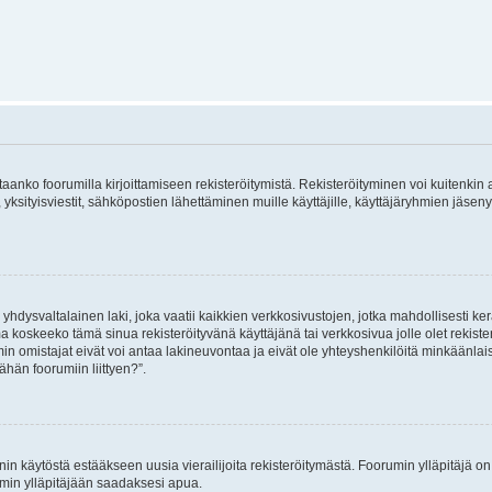
vitaanko foorumilla kirjoittamiseen rekisteröitymistä. Rekisteröityminen voi kuitenkin
 yksityisviestit, sähköpostien lähettäminen muille käyttäjille, käyttäjäryhmien jäs
hdysvaltalainen laki, joka vaatii kaikkien verkkosivustojen, jotka mahdollisesti kerää
a koskeeko tämä sinua rekisteröityvänä käyttäjänä tai verkkosivua jolle olet rekis
 omistajat eivät voi antaa lakineuvontaa ja eivät ole yhteyshenkilöitä minkäänla
ähän foorumiin liittyen?”.
nin käytöstä estääkseen uusia vierailijoita rekisteröitymästä. Foorumin ylläpitäjä on v
umin ylläpitäjään saadaksesi apua.