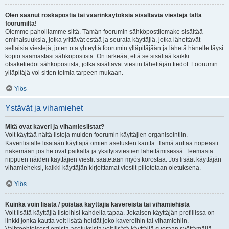
Olen saanut roskapostia tai väärinkäytöksiä sisältäviä viestejä tältä
foorumilta!
Olemme pahoillamme siitä. Tämän foorumin sähköpostilomake sisältää
ominaisuuksia, jotka yrittävät estää ja seurata käyttäjiä, jotka lähettävät
sellaisia viestejä, joten ota yhteyttä foorumin ylläpitäjään ja lähetä hänelle täysi
kopio saamastasi sähköpostista. On tärkeää, että se sisältää kaikki
otsaketiedot sähköpostista, jotka sisältävät viestin lähettäjän tiedot. Foorumin
ylläpitäjä voi sitten toimia tarpeen mukaan.
Ylös
Ystävät ja vihamiehet
Mitä ovat kaveri ja vihamieslistat?
Voit käyttää näitä listoja muiden foorumin käyttäjien organisointiin.
Kaverilistalle lisätään käyttäjiä omien asetusten kautta. Tämä auttaa nopeasti
näkemään jos he ovat paikalla ja yksityisviestien lähettämisessä. Teemasta
riippuen näiden käyttäjien viestit saatetaan myös korostaa. Jos lisäät käyttäjän
vihamieheksi, kaikki käyttäjän kirjoittamat viestit piilotetaan oletuksena.
Ylös
Kuinka voin lisätä / poistaa käyttäjiä kavereista tai vihamiehistä
Voit lisätä käyttäjiä listoihisi kahdella tapaa. Jokaisen käyttäjän profiilissa on
linkki jonka kautta voit lisätä heidät joko kavereihin tai vihamiehiin.