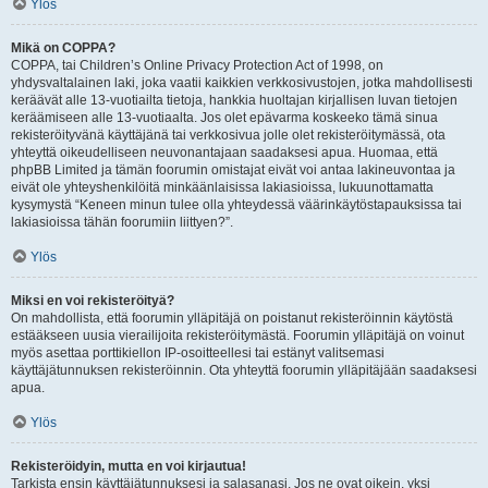
Ylös
Mikä on COPPA?
COPPA, tai Children’s Online Privacy Protection Act of 1998, on
yhdysvaltalainen laki, joka vaatii kaikkien verkkosivustojen, jotka mahdollisesti
keräävät alle 13-vuotiailta tietoja, hankkia huoltajan kirjallisen luvan tietojen
keräämiseen alle 13-vuotiaalta. Jos olet epävarma koskeeko tämä sinua
rekisteröityvänä käyttäjänä tai verkkosivua jolle olet rekisteröitymässä, ota
yhteyttä oikeudelliseen neuvonantajaan saadaksesi apua. Huomaa, että
phpBB Limited ja tämän foorumin omistajat eivät voi antaa lakineuvontaa ja
eivät ole yhteyshenkilöitä minkäänlaisissa lakiasioissa, lukuunottamatta
kysymystä “Keneen minun tulee olla yhteydessä väärinkäytöstapauksissa tai
lakiasioissa tähän foorumiin liittyen?”.
Ylös
Miksi en voi rekisteröityä?
On mahdollista, että foorumin ylläpitäjä on poistanut rekisteröinnin käytöstä
estääkseen uusia vierailijoita rekisteröitymästä. Foorumin ylläpitäjä on voinut
myös asettaa porttikiellon IP-osoitteellesi tai estänyt valitsemasi
käyttäjätunnuksen rekisteröinnin. Ota yhteyttä foorumin ylläpitäjään saadaksesi
apua.
Ylös
Rekisteröidyin, mutta en voi kirjautua!
Tarkista ensin käyttäjätunnuksesi ja salasanasi. Jos ne ovat oikein, yksi