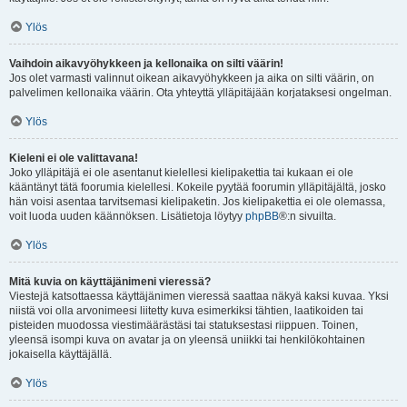
Ylös
Vaihdoin aikavyöhykkeen ja kellonaika on silti väärin!
Jos olet varmasti valinnut oikean aikavyöhykkeen ja aika on silti väärin, on
palvelimen kellonaika väärin. Ota yhteyttä ylläpitäjään korjataksesi ongelman.
Ylös
Kieleni ei ole valittavana!
Joko ylläpitäjä ei ole asentanut kielellesi kielipakettia tai kukaan ei ole
kääntänyt tätä foorumia kielellesi. Kokeile pyytää foorumin ylläpitäjältä, josko
hän voisi asentaa tarvitsemasi kielipaketin. Jos kielipakettia ei ole olemassa,
voit luoda uuden käännöksen. Lisätietoja löytyy
phpBB
®:n sivuilta.
Ylös
Mitä kuvia on käyttäjänimeni vieressä?
Viestejä katsottaessa käyttäjänimen vieressä saattaa näkyä kaksi kuvaa. Yksi
niistä voi olla arvonimeesi liitetty kuva esimerkiksi tähtien, laatikoiden tai
pisteiden muodossa viestimäärästäsi tai statuksestasi riippuen. Toinen,
yleensä isompi kuva on avatar ja on yleensä uniikki tai henkilökohtainen
jokaisella käyttäjällä.
Ylös