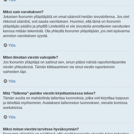
Ylös
Miksi sain varoituksen?
Jokaisen foorumin ylläpitäjällä on omat säännöt heidän sivustollensa. Jos olet
rikkonut sääntöä, voit saada varoituksen. Huomioi, että tämä on foorumin
ylläpitäjän päätös ja phpBB Limitedillä ei ole sivustolla annettavien varoitusten
kanssa mitään tekemistä. Ota yhteyttä foorumin ylläpitäjään, jos olet epävarma
annetun varoituksen syystä.
Ylös
Miten ilmoitan viestin valvojalle?
Jos foorumin ylläpitäjä on sallinut sen, sinun pitäisi nähdä raportointipainike
viestin yhteydessä. Tämän klikkaaminen vie sinut viestin raportoinnin
vaiheiden läpi.
Ylös
Mitä “Tallenna”-painike viestin kirjoittamisessa tekee?
Tämän avulla on mahdollista tallentaa luonnoksia, jotka voit kirjoittaa loppuun
ja lähettää myöhemmin. Avataksesi tallennetun luonnoksen, vieraile komissa
asetuksissa.
Ylös
Miksi minun viestini tarvitsee hyväksynnän?