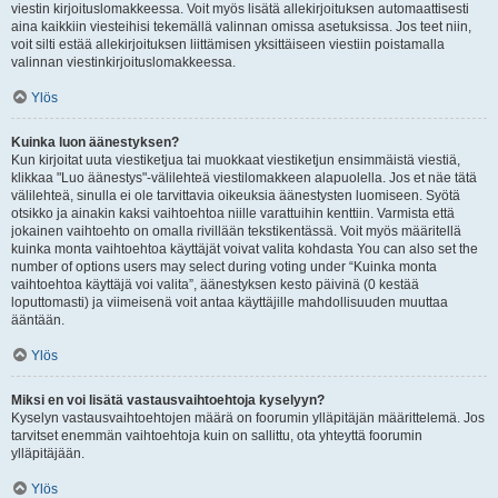
viestin kirjoituslomakkeessa. Voit myös lisätä allekirjoituksen automaattisesti
aina kaikkiin viesteihisi tekemällä valinnan omissa asetuksissa. Jos teet niin,
voit silti estää allekirjoituksen liittämisen yksittäiseen viestiin poistamalla
valinnan viestinkirjoituslomakkeessa.
Ylös
Kuinka luon äänestyksen?
Kun kirjoitat uuta viestiketjua tai muokkaat viestiketjun ensimmäistä viestiä,
klikkaa "Luo äänestys"-välilehteä viestilomakkeen alapuolella. Jos et näe tätä
välilehteä, sinulla ei ole tarvittavia oikeuksia äänestysten luomiseen. Syötä
otsikko ja ainakin kaksi vaihtoehtoa niille varattuihin kenttiin. Varmista että
jokainen vaihtoehto on omalla rivillään tekstikentässä. Voit myös määritellä
kuinka monta vaihtoehtoa käyttäjät voivat valita kohdasta You can also set the
number of options users may select during voting under “Kuinka monta
vaihtoehtoa käyttäjä voi valita”, äänestyksen kesto päivinä (0 kestää
loputtomasti) ja viimeisenä voit antaa käyttäjille mahdollisuuden muuttaa
ääntään.
Ylös
Miksi en voi lisätä vastausvaihtoehtoja kyselyyn?
Kyselyn vastausvaihtoehtojen määrä on foorumin ylläpitäjän määrittelemä. Jos
tarvitset enemmän vaihtoehtoja kuin on sallittu, ota yhteyttä foorumin
ylläpitäjään.
Ylös