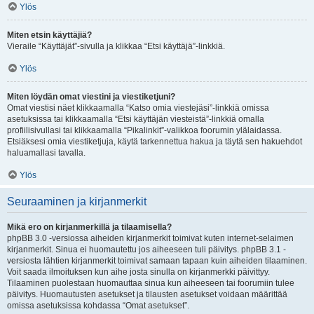
Ylös
Miten etsin käyttäjiä?
Vieraile “Käyttäjät”-sivulla ja klikkaa “Etsi käyttäjä”-linkkiä.
Ylös
Miten löydän omat viestini ja viestiketjuni?
Omat viestisi näet klikkaamalla “Katso omia viestejäsi”-linkkiä omissa
asetuksissa tai klikkaamalla “Etsi käyttäjän viesteistä”-linkkiä omalla
profiilisivullasi tai klikkaamalla “Pikalinkit”-valikkoa foorumin ylälaidassa.
Etsiäksesi omia viestiketjuja, käytä tarkennettua hakua ja täytä sen hakuehdot
haluamallasi tavalla.
Ylös
Seuraaminen ja kirjanmerkit
Mikä ero on kirjanmerkillä ja tilaamisella?
phpBB 3.0 -versiossa aiheiden kirjanmerkit toimivat kuten internet-selaimen
kirjanmerkit. Sinua ei huomautettu jos aiheeseen tuli päivitys. phpBB 3.1 -
versiosta lähtien kirjanmerkit toimivat samaan tapaan kuin aiheiden tilaaminen.
Voit saada ilmoituksen kun aihe josta sinulla on kirjanmerkki päivittyy.
Tilaaminen puolestaan huomauttaa sinua kun aiheeseen tai foorumiin tulee
päivitys. Huomautusten asetukset ja tilausten asetukset voidaan määrittää
omissa asetuksissa kohdassa “Omat asetukset”.