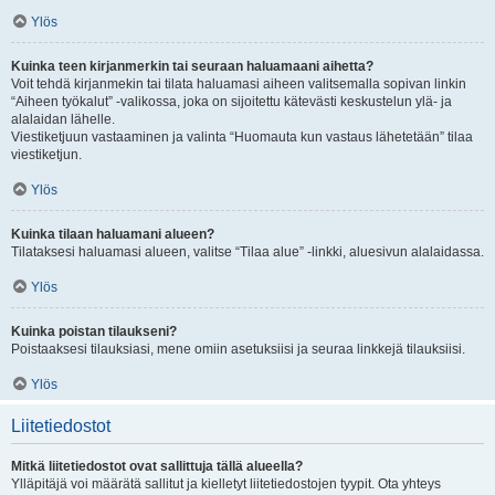
Ylös
Kuinka teen kirjanmerkin tai seuraan haluamaani aihetta?
Voit tehdä kirjanmekin tai tilata haluamasi aiheen valitsemalla sopivan linkin
“Aiheen työkalut” -valikossa, joka on sijoitettu kätevästi keskustelun ylä- ja
alalaidan lähelle.
Viestiketjuun vastaaminen ja valinta “Huomauta kun vastaus lähetetään” tilaa
viestiketjun.
Ylös
Kuinka tilaan haluamani alueen?
Tilataksesi haluamasi alueen, valitse “Tilaa alue” -linkki, aluesivun alalaidassa.
Ylös
Kuinka poistan tilaukseni?
Poistaaksesi tilauksiasi, mene omiin asetuksiisi ja seuraa linkkejä tilauksiisi.
Ylös
Liitetiedostot
Mitkä liitetiedostot ovat sallittuja tällä alueella?
Ylläpitäjä voi määrätä sallitut ja kielletyt liitetiedostojen tyypit. Ota yhteys