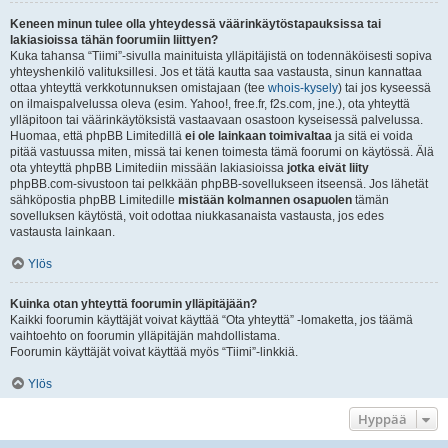
Keneen minun tulee olla yhteydessä väärinkäytöstapauksissa tai
lakiasioissa tähän foorumiin liittyen?
Kuka tahansa “Tiimi”-sivulla mainituista ylläpitäjistä on todennäköisesti sopiva
yhteyshenkilö valituksillesi. Jos et tätä kautta saa vastausta, sinun kannattaa
ottaa yhteyttä verkkotunnuksen omistajaan (tee
whois-kysely
) tai jos kyseessä
on ilmaispalvelussa oleva (esim. Yahoo!, free.fr, f2s.com, jne.), ota yhteyttä
ylläpitoon tai väärinkäytöksistä vastaavaan osastoon kyseisessä palvelussa.
Huomaa, että phpBB Limitedillä
ei ole lainkaan toimivaltaa
ja sitä ei voida
pitää vastuussa miten, missä tai kenen toimesta tämä foorumi on käytössä. Älä
ota yhteyttä phpBB Limitediin missään lakiasioissa
jotka eivät liity
phpBB.com-sivustoon tai pelkkään phpBB-sovellukseen itseensä. Jos lähetät
sähköpostia phpBB Limitedille
mistään kolmannen osapuolen
tämän
sovelluksen käytöstä, voit odottaa niukkasanaista vastausta, jos edes
vastausta lainkaan.
Ylös
Kuinka otan yhteyttä foorumin ylläpitäjään?
Kaikki foorumin käyttäjät voivat käyttää “Ota yhteyttä” -lomaketta, jos täämä
vaihtoehto on foorumin ylläpitäjän mahdollistama.
Foorumin käyttäjät voivat käyttää myös “Tiimi”-linkkiä.
Ylös
Hyppää