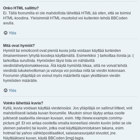
Onko HTML sallittu?
Ei. Tällä foorumilla ei ole mahdollista lähettää HTML:ää siten, että se toimisi
HTML-koodina. Yleisimmät HTML-muotoilut voi kuitenkin tehdä BBCoden
avulla.
Ylös
Mitä ovat hymiöt?
Hymiöt tai emoticonit ovat pieniä kuvia joita voidaan käyttää tunteiden
ilmaisemiseen lyhyitä koodeja käyttämällä. Esimerkiksi :) tarkoittaa iloista ja :(
tarkoittaa surullista. Hymiöiden täysi lista on nähtävillä
viestinlähetyslomakkeessa. Älä käytä hymiöitä liikaa, sillä ne voivat tehdä
viestistä lukukelvottoman ja valvoja voi poistaa niitä tai viestin kokonaan.
Foorumin ylläpitäjä on voinut myös määritellä rajan yksittäisen viestin
hymiöiden määrälle.
Ylös
Voinko lähettää kuvia?
Kyllä, kuvia voidaan käyttää viesteissäsi. Jos ylläpitäjä on sallinut liitteet, voit
mahdollisesti ladata kuvan foorumille. Muutoin sinun täytyy antaa osoite
julkisesti saatavilla olevaan kuvaan, esim. http://www.example.com/my-
picture.gif. Et voi antaa osoitetta omalla koneellasi oleviin kuviin (ellei se ole
yleinen palvelin) tai kuviin, jotka ovat käyttäjätunnistuksen takana, esim.
hotmail tai yahoo sähköpostilaatikot, salasanasuojatut sivustot, jne.
Näyttääksesi kuvan, käytä BBCoden [img]-tagia.