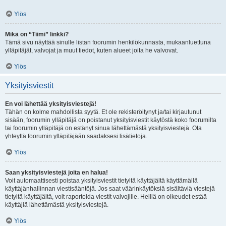
Ylös
Mikä on “Tiimi” linkki?
Tämä sivu näyttää sinulle listan foorumin henkilökunnasta, mukaanluettuna
ylläpitäjät, valvojat ja muut tiedot, kuten alueet joita he valvovat.
Ylös
Yksityisviestit
En voi lähettää yksityisviestejä!
Tähän on kolme mahdollista syytä. Et ole rekisteröitynyt ja/tai kirjautunut
sisään, foorumin ylläpitäjä on poistanut yksityisviestit käytöstä koko foorumilta
tai foorumin ylläpitäjä on estänyt sinua lähettämästä yksityisviestejä. Ota
yhteyttä foorumin ylläpitäjään saadaksesi lisätietoja.
Ylös
Saan yksityisviestejä joita en halua!
Voit automaattisesti poistaa yksityisviestit tietyltä käyttäjältä käyttämällä
käyttäjänhallinnan viestisääntöjä. Jos saat väärinkäytöksiä sisältäviä viestejä
tietyltä käyttäjältä, voit raportoida viestit valvojille. Heillä on oikeudet estää
käyttäjiä lähettämästä yksityisviestejä.
Ylös