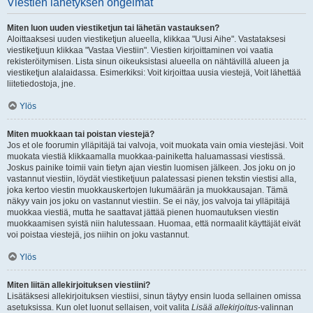
Viestien lähetyksen ongelmat
Miten luon uuden viestiketjun tai lähetän vastauksen?
Aloittaaksesi uuden viestiketjun alueella, klikkaa "Uusi Aihe". Vastataksesi
viestiketjuun klikkaa "Vastaa Viestiin". Viestien kirjoittaminen voi vaatia
rekisteröitymisen. Lista sinun oikeuksistasi alueella on nähtävillä alueen ja
viestiketjun alalaidassa. Esimerkiksi: Voit kirjoittaa uusia viestejä, Voit lähettää
liitetiedostoja, jne.
Ylös
Miten muokkaan tai poistan viestejä?
Jos et ole foorumin ylläpitäjä tai valvoja, voit muokata vain omia viestejäsi. Voit
muokata viestiä klikkaamalla muokkaa-painiketta haluamassasi viestissä.
Joskus painike toimii vain tietyn ajan viestin luomisen jälkeen. Jos joku on jo
vastannut viestiin, löydät viestiketjuun palatessasi pienen tekstin viestisi alla,
joka kertoo viestin muokkauskertojen lukumäärän ja muokkausajan. Tämä
näkyy vain jos joku on vastannut viestiin. Se ei näy, jos valvoja tai ylläpitäjä
muokkaa viestiä, mutta he saattavat jättää pienen huomautuksen viestin
muokkaamisen syistä niin halutessaan. Huomaa, että normaalit käyttäjät eivät
voi poistaa viestejä, jos niihin on joku vastannut.
Ylös
Miten liitän allekirjoituksen viestiini?
Lisätäksesi allekirjoituksen viestiisi, sinun täytyy ensin luoda sellainen omissa
asetuksissa. Kun olet luonut sellaisen, voit valita
Lisää allekirjoitus
-valinnan