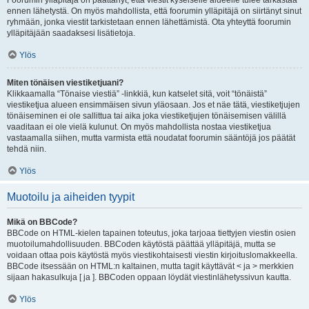
Foorumin ylläpitäjä on päättänyt, että viestit kyseiselle alueelle tulee tarkastaa
ennen lähetystä. On myös mahdollista, että foorumin ylläpitäjä on siirtänyt sinut
ryhmään, jonka viestit tarkistetaan ennen lähettämistä. Ota yhteyttä foorumin
ylläpitäjään saadaksesi lisätietoja.
Ylös
Miten tönäisen viestiketjuani?
Klikkaamalla “Tönaise viestiä” -linkkiä, kun katselet sitä, voit “tönäistä”
viestiketjua alueen ensimmäisen sivun yläosaan. Jos et näe tätä, viestiketjujen
tönäiseminen ei ole sallittua tai aika joka viestiketjujen tönäisemisen välillä
vaaditaan ei ole vielä kulunut. On myös mahdollista nostaa viestiketjua
vastaamalla siihen, mutta varmista että noudatat foorumin sääntöjä jos päätät
tehdä niin.
Ylös
Muotoilu ja aiheiden tyypit
Mikä on BBCode?
BBCode on HTML-kielen tapainen toteutus, joka tarjoaa tiettyjen viestin osien
muotoilumahdollisuuden. BBCoden käytöstä päättää ylläpitäjä, mutta se
voidaan ottaa pois käytöstä myös viestikohtaisesti viestin kirjoituslomakkeella.
BBCode itsessään on HTML:n kaltainen, mutta tagit käyttävät < ja > merkkien
sijaan hakasulkuja [ ja ]. BBCoden oppaan löydät viestinlähetyssivun kautta.
Ylös