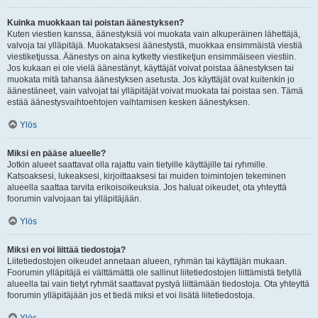
Kuinka muokkaan tai poistan äänestyksen?
Kuten viestien kanssa, äänestyksiä voi muokata vain alkuperäinen lähettäjä,
valvoja tai ylläpitäjä. Muokataksesi äänestystä, muokkaa ensimmäistä viestiä
viestiketjussa. Äänestys on aina kytketty viestiketjun ensimmäiseen viestiin.
Jos kukaan ei ole vielä äänestänyt, käyttäjät voivat poistaa äänestyksen tai
muokata mitä tahansa äänestyksen asetusta. Jos käyttäjät ovat kuitenkin jo
äänestäneet, vain valvojat tai ylläpitäjät voivat muokata tai poistaa sen. Tämä
estää äänestysvaihtoehtojen vaihtamisen kesken äänestyksen.
Ylös
Miksi en pääse alueelle?
Jotkin alueet saattavat olla rajattu vain tietyille käyttäjille tai ryhmille.
Katsoaksesi, lukeaksesi, kirjoittaaksesi tai muiden toimintojen tekeminen
alueella saattaa tarvita erikoisoikeuksia. Jos haluat oikeudet, ota yhteyttä
foorumin valvojaan tai ylläpitäjään.
Ylös
Miksi en voi liittää tiedostoja?
Liitetiedostojen oikeudet annetaan alueen, ryhmän tai käyttäjän mukaan.
Foorumin ylläpitäjä ei välttämättä ole sallinut liitetiedostojen liittämistä tietyllä
alueella tai vain tietyt ryhmät saattavat pystyä liittämään tiedostoja. Ota yhteyttä
foorumin ylläpitäjään jos et tiedä miksi et voi lisätä liitetiedostoja.