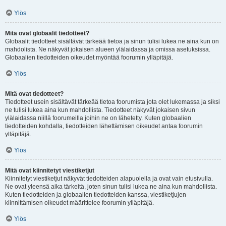
Ylös
Mitä ovat globaalit tiedotteet?
Globaalit tiedotteet sisältävät tärkeää tietoa ja sinun tulisi lukea ne aina kun on
mahdolista. Ne näkyvät jokaisen alueen ylälaidassa ja omissa asetuksissa.
Globaalien tiedotteiden oikeudet myöntää foorumin ylläpitäjä.
Ylös
Mitä ovat tiedotteet?
Tiedotteet usein sisältävät tärkeää tietoa foorumista jota olet lukemassa ja siksi
ne tulisi lukea aina kun mahdollista. Tiedotteet näkyvät jokaisen sivun
ylälaidassa niillä foorumeilla joihin ne on lähetetty. Kuten globaalien
tiedotteiden kohdalla, tiedotteiden lähettämisen oikeudet antaa foorumin
ylläpitäjä.
Ylös
Mitä ovat kiinnitetyt viestiketjut
Kiinnitetyt viestiketjut näkyvät tiedotteiden alapuolella ja ovat vain etusivulla.
Ne ovat yleensä aika tärkeitä, joten sinun tulisi lukea ne aina kun mahdollista.
Kuten tiedotteiden ja globaalien tiedotteiden kanssa, viestiketjujen
kiinnittämisen oikeudet määrittelee foorumin ylläpitäjä.
Ylös