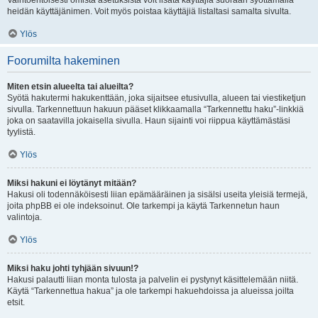
Vaihtoehtoisesti omista asetuksista voit lisätä käyttäjiä suoraan syöttämällä
heidän käyttäjänimen. Voit myös poistaa käyttäjiä listaltasi samalta sivulta.
Ylös
Foorumilta hakeminen
Miten etsin alueelta tai alueilta?
Syötä hakutermi hakukenttään, joka sijaitsee etusivulla, alueen tai viestiketjun
sivulla. Tarkennettuun hakuun pääset klikkaamalla “Tarkennettu haku”-linkkiä
joka on saatavilla jokaisella sivulla. Haun sijainti voi riippua käyttämästäsi
tyylistä.
Ylös
Miksi hakuni ei löytänyt mitään?
Hakusi oli todennäköisesti liian epämääräinen ja sisälsi useita yleisiä termejä,
joita phpBB ei ole indeksoinut. Ole tarkempi ja käytä Tarkennetun haun
valintoja.
Ylös
Miksi haku johti tyhjään sivuun!?
Hakusi palautti liian monta tulosta ja palvelin ei pystynyt käsittelemään niitä.
Käytä “Tarkennettua hakua” ja ole tarkempi hakuehdoissa ja alueissa joilta
etsit.