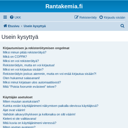
Rantakemia.fi
UKK
Rekisteröidy
Kirjaudu sisään
E
Etusivu
Usein kysyttyä
t
Usein kysyttyä
s
i
Kirjautumisen ja rekisteröitymisen ongelmat
Miksi minun pitää rekisteröityä?
Mikä on COPPA?
Miksi en voi rekisteröityä?
Rekisteröidyin, mutta en voi kirjautua!
Miksi en voi kirjautua sisään?
Rekisteröidyin joskus aiemmin, mutta en voi enää kirjautua sisään?!
Olen hukannut salasanani!
Miksi minut kirjataan ulos automaattisesti?
Mitä “Poista foorumin evästeet” tekee?
Käyttäjän asetukset
Miten muutan asetuksiani?
Kuinka estän käyttäjänimeni näkymisen paikalla olevissa käyttäjissä?
Ajat ovat väärin!
Vaihdoin aikavyöhykkeen ja kellonaika on silti väärin!
Kieleni ei ole valittavana!
Mitä kuvia on käyttäjänimeni vieressä?
Miten asetan avataren?