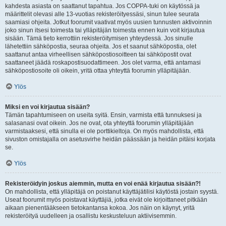
kahdesta asiasta on saattanut tapahtua. Jos COPPA-tuki on käytössä ja
määrittelit olevasi alle 13-vuotias rekisteröityessäsi, sinun tulee seurata
saamiasi ohjeita. Jotkut foorumit vaativat myös uusien tunnusten aktivoinnin
joko sinun itsesi toimesta tai ylläpitäjän toimesta ennen kuin voit kirjautua
sisään. Tämä tieto kerrottiin rekisteröitymisen yhteydessä. Jos sinulle
lähetettiin sähköpostia, seuraa ohjeita. Jos et saanut sähköpostia, olet
saattanut antaa virheellisen sähköpostiosoitteen tai sähköpostit ovat
saattaneet jäädä roskapostisuodattimeen. Jos olet varma, että antamasi
sähköpostiosoite oli oikein, yritä ottaa yhteyttä foorumin ylläpitäjään.
Ylös
Miksi en voi kirjautua sisään?
Tämän tapahtumiseen on useita syitä. Ensin, varmista että tunnuksesi ja
salasanasi ovat oikein. Jos ne ovat, ota yhteyttä foorumin ylläpitäjään
varmistaaksesi, että sinulla ei ole porttikieltoja. On myös mahdollista, että
sivuston omistajalla on asetusvirhe heidän päässään ja heidän pitäisi korjata
se.
Ylös
Rekisteröidyin joskus aiemmin, mutta en voi enää kirjautua sisään?!
On mahdollista, että ylläpitäjä on poistanut käyttäjätilisi käytöstä jostain syystä.
Useat foorumit myös poistavat käyttäjiä, jotka eivät ole kirjoittaneet pitkään
aikaan pienentääkseen tietokantansa kokoa. Jos näin on käynyt, yritä
rekisteröityä uudelleen ja osallistu keskusteluun aktiivisemmin.