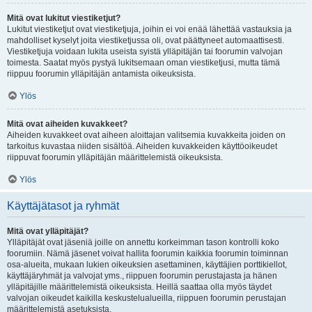
Mitä ovat lukitut viestiketjut?
Lukitut viestiketjut ovat viestiketjuja, joihin ei voi enää lähettää vastauksia ja
mahdolliset kyselyt joita viestiketjussa oli, ovat päättyneet automaattisesti.
Viestiketjuja voidaan lukita useista syistä ylläpitäjän tai foorumin valvojan
toimesta. Saatat myös pystyä lukitsemaan oman viestiketjusi, mutta tämä
riippuu foorumin ylläpitäjän antamista oikeuksista.
Ylös
Mitä ovat aiheiden kuvakkeet?
Aiheiden kuvakkeet ovat aiheen aloittajan valitsemia kuvakkeita joiden on
tarkoitus kuvastaa niiden sisältöä. Aiheiden kuvakkeiden käyttöoikeudet
riippuvat foorumin ylläpitäjän määrittelemistä oikeuksista.
Ylös
Käyttäjätasot ja ryhmät
Mitä ovat ylläpitäjät?
Ylläpitäjät ovat jäseniä joille on annettu korkeimman tason kontrolli koko
foorumiin. Nämä jäsenet voivat hallita foorumin kaikkia foorumin toiminnan
osa-alueita, mukaan lukien oikeuksien asettaminen, käyttäjien porttikiellot,
käyttäjäryhmät ja valvojat yms., riippuen foorumin perustajasta ja hänen
ylläpitäjille määrittelemistä oikeuksista. Heillä saattaa olla myös täydet
valvojan oikeudet kaikilla keskustelualueilla, riippuen foorumin perustajan
määrittelemistä asetuksista.