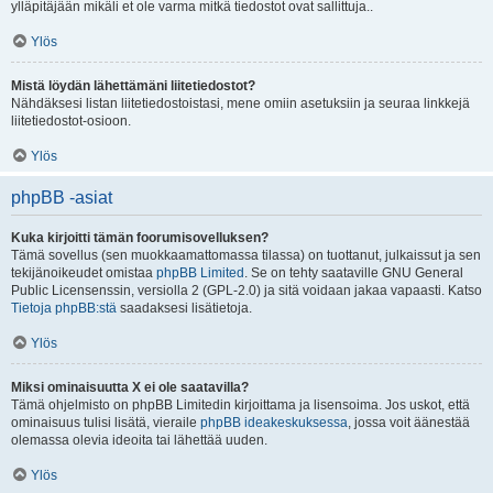
ylläpitäjään mikäli et ole varma mitkä tiedostot ovat sallittuja..
Ylös
Mistä löydän lähettämäni liitetiedostot?
Nähdäksesi listan liitetiedostoistasi, mene omiin asetuksiin ja seuraa linkkejä
liitetiedostot-osioon.
Ylös
phpBB -asiat
Kuka kirjoitti tämän foorumisovelluksen?
Tämä sovellus (sen muokkaamattomassa tilassa) on tuottanut, julkaissut ja sen
tekijänoikeudet omistaa
phpBB Limited
. Se on tehty saataville GNU General
Public Licensenssin, versiolla 2 (GPL-2.0) ja sitä voidaan jakaa vapaasti. Katso
Tietoja phpBB:stä
saadaksesi lisätietoja.
Ylös
Miksi ominaisuutta X ei ole saatavilla?
Tämä ohjelmisto on phpBB Limitedin kirjoittama ja lisensoima. Jos uskot, että
ominaisuus tulisi lisätä, vieraile
phpBB ideakeskuksessa
, jossa voit äänestää
olemassa olevia ideoita tai lähettää uuden.
Ylös