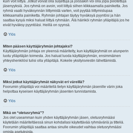
kuin voit liittyä. Jotkut voivat olla suljettuja ja joissakin voi olla jopa piilotettuja
jäsenyyksiä. Jos ryhmä on avoin, voit liittyä siihen klikkaamalla painiketta. Jos
ryhmä vaatii hyväksynnän liittymistä varten, voit pyytää liittymislupaa
klikkaamalla painiketta. Ryhmän johtajan täytyy hyväksyä pyyntösi ja hän
saattaa kysyä miksi haluat liittyä ryhmään. Älä häiriköi ryhmän ylläpitäjiä jos he
eivät hyväksy pyyntöäsi. Heillä on syynsä.
Ylös
Miten pääsen käyttäjäryhmän johtajaksi?
Käyttäjäryhmän johtaja on yleensä määritelty, kun käyttäjäryhmät on alunperin
luotu ylläpitäjän toimesta. Jos haluat luoda käyttäjäryhmän, ensimmäinen
yhteyshenkilösi tulisi olla ylläpitäjä. Kokeile yksityisviestin lähettämistä.
Ylös
Miksi jotkut käyttäjäryhmät näkyvät eri väreillä?
Foorumin ylläpitäjä voi määritellä tietyn käyttäjäryhmän jäsenille värin joka
helpottaa kyseisen käyttäjäryhmän jäsenten tunnistamista.
Ylös
Mikä on “oletusryhmä”?
Jos olet useamman kuin yhden käyttäjäryhmän jäsen, oletusryhmääsi
käytetään määriteltäessä sinun kohdallasi käytettävää ryhmäväriä ja titteliä.
Foorumin ylläpitäjä saattaa antaa sinulle oikeudet vaihtaa oletusryhmääsi
omista asetuksista.