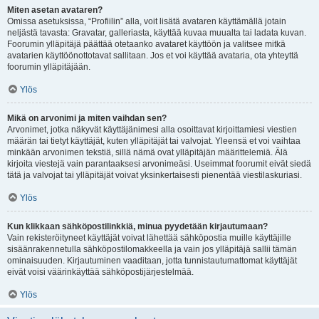
Miten asetan avataren?
Omissa asetuksissa, “Profiilin” alla, voit lisätä avataren käyttämällä jotain
neljästä tavasta: Gravatar, galleriasta, käyttää kuvaa muualta tai ladata kuvan.
Foorumin ylläpitäjä päättää otetaanko avataret käyttöön ja valitsee mitkä
avatarien käyttöönottotavat sallitaan. Jos et voi käyttää avataria, ota yhteyttä
foorumin ylläpitäjään.
Ylös
Mikä on arvonimi ja miten vaihdan sen?
Arvonimet, jotka näkyvät käyttäjänimesi alla osoittavat kirjoittamiesi viestien
määrän tai tietyt käyttäjät, kuten ylläpitäjät tai valvojat. Yleensä et voi vaihtaa
minkään arvonimen tekstiä, sillä nämä ovat ylläpitäjän määrittelemiä. Älä
kirjoita viestejä vain parantaaksesi arvonimeäsi. Useimmat foorumit eivät siedä
tätä ja valvojat tai ylläpitäjät voivat yksinkertaisesti pienentää viestilaskuriasi.
Ylös
Kun klikkaan sähköpostilinkkiä, minua pyydetään kirjautumaan?
Vain rekisteröityneet käyttäjät voivat lähettää sähköpostia muille käyttäjille
sisäänrakennetulla sähköpostilomakkeella ja vain jos ylläpitäjä sallii tämän
ominaisuuden. Kirjautuminen vaaditaan, jotta tunnistautumattomat käyttäjät
eivät voisi väärinkäyttää sähköpostijärjestelmää.
Ylös