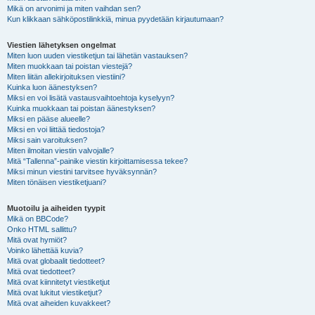
Mikä on arvonimi ja miten vaihdan sen?
Kun klikkaan sähköpostilinkkiä, minua pyydetään kirjautumaan?
Viestien lähetyksen ongelmat
Miten luon uuden viestiketjun tai lähetän vastauksen?
Miten muokkaan tai poistan viestejä?
Miten liitän allekirjoituksen viestiini?
Kuinka luon äänestyksen?
Miksi en voi lisätä vastausvaihtoehtoja kyselyyn?
Kuinka muokkaan tai poistan äänestyksen?
Miksi en pääse alueelle?
Miksi en voi liittää tiedostoja?
Miksi sain varoituksen?
Miten ilmoitan viestin valvojalle?
Mitä “Tallenna”-painike viestin kirjoittamisessa tekee?
Miksi minun viestini tarvitsee hyväksynnän?
Miten tönäisen viestiketjuani?
Muotoilu ja aiheiden tyypit
Mikä on BBCode?
Onko HTML sallittu?
Mitä ovat hymiöt?
Voinko lähettää kuvia?
Mitä ovat globaalit tiedotteet?
Mitä ovat tiedotteet?
Mitä ovat kiinnitetyt viestiketjut
Mitä ovat lukitut viestiketjut?
Mitä ovat aiheiden kuvakkeet?