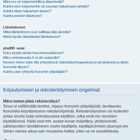
Mikä ero on kirjanmerkillä ja tilaamisella?
Kuinka teen kirjanmerkin tai seuraan haluamaani aihetta?
Kuinka tilaan haluamani alueen?
Kuinka poistan tilaukseni?
Liitetiedostot
Mitkä liitetiedostot ovat sallittuja tällä alueella?
Mistä löydän lähettämäni liitetiedostot?
phpBB -asiat
Kuka kirjoitti tämän foorumisovelluksen?
Miksi ominaisuutta X ei ole saatavilla?
Keneen minun tulee olla yhteydessä väärinkäytöstapauksissa tai lakiasioissa tähän
foorumiin liittyen?
Kuinka otan yhteyttä foorumin ylläpitäjään?
Kirjautumisen ja rekisteröitymisen ongelmat
Miksi minun pitää rekisteröityä?
Sinun ei välttämättä tarvitse, riippuu foorumin ylläpitäjästä, tarvitaanko
foorumilla kirjoittamiseen rekisteröitymistä. Rekisteröityminen voi kuitenkin
antaa sinulle lisää ominaisuuksia käyttöön, jotka eivät ole vieraiden
käytettävissä. Näitä ovat mm. avatar-kuvan määrittely, yksityisviestit,
sähköpostien lähettäminen muille käyttäjille, käyttäjäryhmien jäsenyys jne.
Siihen menee aikaa vain muutamia hetkiä, joten se on suositeltavaa.