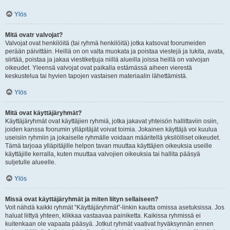
Ylös
Mitä ovatr valvojat?
Valvojat ovat henkilöitä (tai ryhmä henkilöitä) jotka katsovat foorumeiden
perään päivittäin. Heillä on on valta muokata ja poistaa viestejä ja lukita, avata,
siirtää, poistaa ja jakaa viestiketjuja niillä alueilla joissa heillä on valvojan
oikeudet. Yleensä valvojat ovat paikalla estämässä aiheen vierestä
keskustelua tai hyvien tapojen vastaisen materiaalin lähettämistä.
Ylös
Mitä ovat käyttäjäryhmät?
Käyttäjäryhmät ovat käyttäjien ryhmiä, jotka jakavat yhteisön hallittaviin osiin,
joiden kanssa foorumin ylläpitäjät voivat toimia. Jokainen käyttäjä voi kuulua
useisiin ryhmiin ja jokaiselle ryhmälle voidaan määritellä yksilölliset oikeudet.
Tämä tarjoaa ylläpitäjille helpon tavan muuttaa käyttäjien oikeuksia useille
käyttäjille kerralla, kuten muuttaa valvojien oikeuksia tai hallita pääsyä
suljetulle alueelle.
Ylös
Missä ovat käyttäjäryhmät ja miten liityn sellaiseen?
Voit nähdä kaikki ryhmät “Käyttäjäryhmät”-linkin kautta omissa asetuksissa. Jos
haluat liittyä yhteen, klikkaa vastaavaa painiketta. Kaikissa ryhmissä ei
kuitenkaan ole vapaata pääsyä. Jotkut ryhmät vaativat hyväksynnän ennen