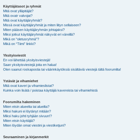
Käyttäjätasot ja ryhmät
Mitä ovat ylläpitäjät?
Mitä ovatr valvojat?
Mitä ovat käyttäjäryhmät?
Missä ovat käyttäjäryhmät ja miten liityn sellaiseen?
Miten pääsen käyttäjäryhmän johtajaksi?
Miksi jotkut käyttäjäryhmät näkyvät eri väreillä?
Mikä on “oletusryhmä”?
Mikä on “Tiimi” linkki?
Yksityisviestit
En voi lähettää yksityisviestejä!
Saan yksityisviestejä joita en halua!
Olen saanut roskapostia tai väärinkäytöksiä sisältäviä viestejä tältä foorumilta!
Ystävät ja vihamiehet
Mitä ovat kaveri ja vihamieslistat?
Kuinka voin lisätä / poistaa käyttäjiä kavereista tai vihamiehistä
Foorumilta hakeminen
Miten etsin alueelta tai alueilta?
Miksi hakuni ei löytänyt mitään?
Miksi haku johti tyhjään sivuun!?
Miten etsin käyttäjiä?
Miten löydän omat viestini ja viestiketjuni?
Seuraaminen ja kirjanmerkit