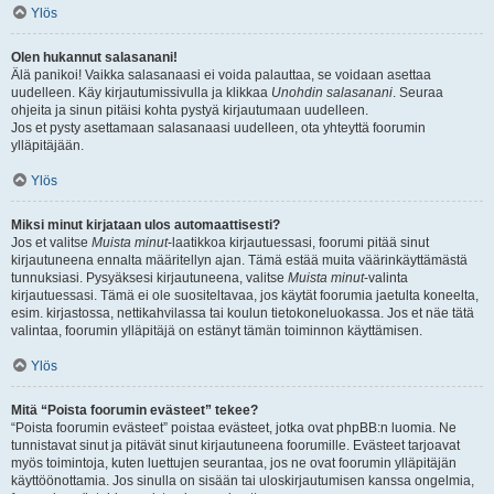
Ylös
Olen hukannut salasanani!
Älä panikoi! Vaikka salasanaasi ei voida palauttaa, se voidaan asettaa
uudelleen. Käy kirjautumissivulla ja klikkaa
Unohdin salasanani
. Seuraa
ohjeita ja sinun pitäisi kohta pystyä kirjautumaan uudelleen.
Jos et pysty asettamaan salasanaasi uudelleen, ota yhteyttä foorumin
ylläpitäjään.
Ylös
Miksi minut kirjataan ulos automaattisesti?
Jos et valitse
Muista minut
-laatikkoa kirjautuessasi, foorumi pitää sinut
kirjautuneena ennalta määritellyn ajan. Tämä estää muita väärinkäyttämästä
tunnuksiasi. Pysyäksesi kirjautuneena, valitse
Muista minut
-valinta
kirjautuessasi. Tämä ei ole suositeltavaa, jos käytät foorumia jaetulta koneelta,
esim. kirjastossa, nettikahvilassa tai koulun tietokoneluokassa. Jos et näe tätä
valintaa, foorumin ylläpitäjä on estänyt tämän toiminnon käyttämisen.
Ylös
Mitä “Poista foorumin evästeet” tekee?
“Poista foorumin evästeet” poistaa evästeet, jotka ovat phpBB:n luomia. Ne
tunnistavat sinut ja pitävät sinut kirjautuneena foorumille. Evästeet tarjoavat
myös toimintoja, kuten luettujen seurantaa, jos ne ovat foorumin ylläpitäjän
käyttöönottamia. Jos sinulla on sisään tai uloskirjautumisen kanssa ongelmia,