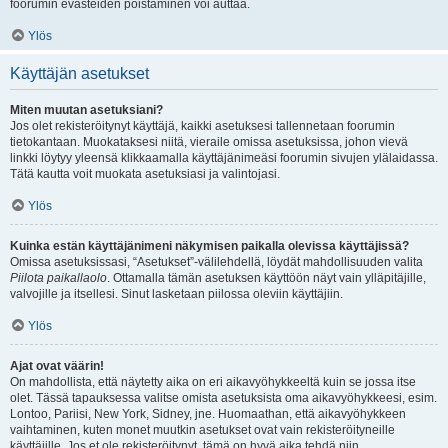
foorumin evästeiden poistaminen voi auttaa.
Ylös
Käyttäjän asetukset
Miten muutan asetuksiani?
Jos olet rekisteröitynyt käyttäjä, kaikki asetuksesi tallennetaan foorumin
tietokantaan. Muokataksesi niitä, vieraile omissa asetuksissa, johon vievä
linkki löytyy yleensä klikkaamalla käyttäjänimeäsi foorumin sivujen ylälaidassa.
Tätä kautta voit muokata asetuksiasi ja valintojasi.
Ylös
Kuinka estän käyttäjänimeni näkymisen paikalla olevissa käyttäjissä?
Omissa asetuksissasi, “Asetukset”-välilehdellä, löydät mahdollisuuden valita
Piilota paikallaolo
. Ottamalla tämän asetuksen käyttöön näyt vain ylläpitäjille,
valvojille ja itsellesi. Sinut lasketaan piilossa oleviin käyttäjiin.
Ylös
Ajat ovat väärin!
On mahdollista, että näytetty aika on eri aikavyöhykkeeltä kuin se jossa itse
olet. Tässä tapauksessa valitse omista asetuksista oma aikavyöhykkeesi, esim.
Lontoo, Pariisi, New York, Sidney, jne. Huomaathan, että aikavyöhykkeen
vaihtaminen, kuten monet muutkin asetukset ovat vain rekisteröityneille
käyttäjille. Jos et ole rekisteröitynyt, tämä on hyvä aika tehdä niin.