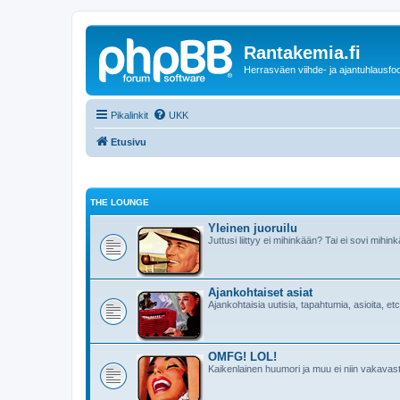
Rantakemia.fi
Herrasväen viihde- ja ajantuhlausfo
Pikalinkit
UKK
Etusivu
THE LOUNGE
Yleinen juoruilu
Juttusi liittyy ei mihinkään? Tai ei sovi mi
Ajankohtaiset asiat
Ajankohtaisia uutisia, tapahtumia, asioita, etc
OMFG! LOL!
Kaikenlainen huumori ja muu ei niin vakavast