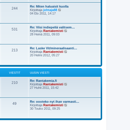
v
ä
i
u
Re: Miten haluaisit kuolla
244
e
N
u
Kirjoittaja
johtaja88
s
ä
s
04 Elo 2011, 14:17
t
y
i
i
t
n
ä
v
u
i
Re: Viisi indiepeliä valitsem…
531
u
e
N
Kirjoittaja
Rantakemisti
s
s
ä
28 Heinä 2011, 09:03
i
t
y
n
i
t
v
ä
i
u
Re: Laske Vit/mineraalisaanti…
213
e
u
N
Kirjoittaja
Rantakemisti
s
s
ä
20 Helmi 2012, 05:27
t
i
y
i
n
t
v
ä
i
u
e
u
VIESTIT
UUSIN VIESTI
s
s
t
i
Re: Rantakemia.fi
210
i
n
N
Kirjoittaja
Rantakemisti
v
ä
27 Huhti 2011, 15:42
i
y
e
t
s
ä
t
u
Re: oooteko nyt ihan varmasti…
49
i
u
N
Kirjoittaja
Rantakemisti
s
ä
30 Touko 2011, 09:25
i
y
n
t
v
ä
i
u
e
u
s
s