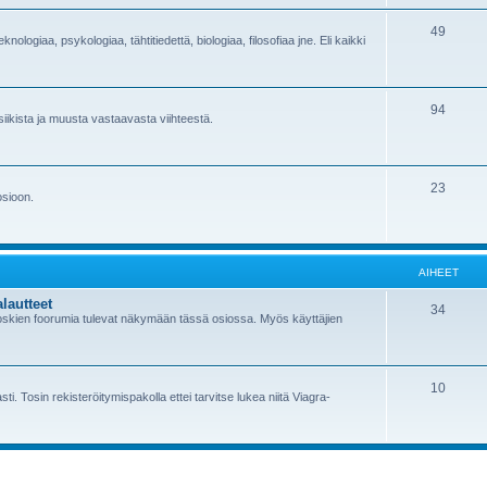
49
knologiaa, psykologiaa, tähtitiedettä, biologiaa, filosofiaa jne. Eli kaikki
94
siikista ja muusta vastaavasta viihteestä.
23
osioon.
AIHEET
alautteet
34
 koskien foorumia tulevat näkymään tässä osiossa. Myös käyttäjien
10
i. Tosin rekisteröitymispakolla ettei tarvitse lukea niitä Viagra-