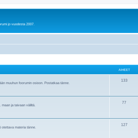
orumi jo vuodesta 2007.
AIHEET
133
hinkään muuhun foorumin osioon. Postatkaa tänne.
77
. maan ja taivaan väliltä.
127
i otettava materia tänne.