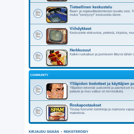
Tieteellinen keskustelu
Baari- ja nojatuolitiedemiesten luvattu osio. Te
muka "sivistynyt" keskustelu tänne.
Viihdykkeet
Keskustele elokuvista, peleistä, kirjoista, mu
Herkkusuut
Kaikki ruokailuun ja juomiseen liittyvä tähän 
COMMUNITY
Ylläpidon tiedotteet ja käyttäjien p
Ylläpidon tekemät uutisoinnit ja päivitykset
palaute ja muu valitus on tervetullutta.
Roskapostaukset
Testaa foorumin toimintoja ja mainosta vapaast
mainoksia.
KIRJAUDU SISÄÄN
•
REKISTERÖIDY