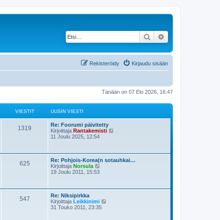
Etsi
Tarkennettu haku
Rekisteröidy
Kirjaudu sisään
Tänään on 07 Elo 2026, 16:47
VIESTIT
UUSIN VIESTI
Re: Foorumi päivitetty
1319
N
Kirjoittaja
Rantakemisti
ä
11 Joulu 2025, 12:54
y
t
ä
u
Re: Pohjois-Korea(n sotauhkai…
625
N
u
Kirjoittaja
Norsula
ä
s
19 Joulu 2011, 15:53
y
i
t
n
ä
v
u
i
Re: Niksipirkka
547
u
N
e
Kirjoittaja
Leikkinimi
s
ä
s
31 Touko 2011, 23:35
i
y
t
n
t
i