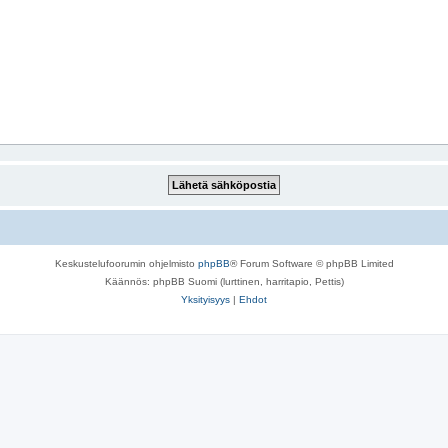
Keskustelufoorumin ohjelmisto
phpBB
® Forum Software © phpBB Limited
Käännös: phpBB Suomi (lurttinen, harritapio, Pettis)
Yksityisyys
|
Ehdot