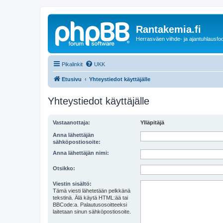
Rantakemia.fi
Herrasväen viihde- ja ajantuhlausfo
Pikalinkit
UKK
Etusivu
Yhteystiedot käyttäjälle
Yhteystiedot käyttäjälle
Vastaanottaja:
Ylläpitäjä
Anna lähettäjän
sähköpostiosoite:
Anna lähettäjän nimi:
Otsikko:
Viestin sisältö:
Tämä viesti lähetetään pelkkänä
tekstinä. Älä käytä HTML:ää tai
BBCode:a. Palautusosoitteeksi
laitetaan sinun sähköpostiosoite.