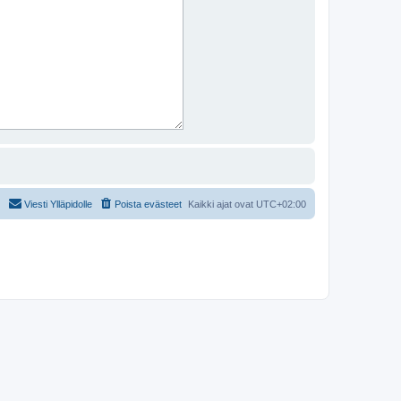
Viesti Ylläpidolle
Poista evästeet
Kaikki ajat ovat
UTC+02:00