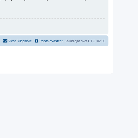
Viesti Ylläpidolle
Poista evästeet
Kaikki ajat ovat
UTC+02:00