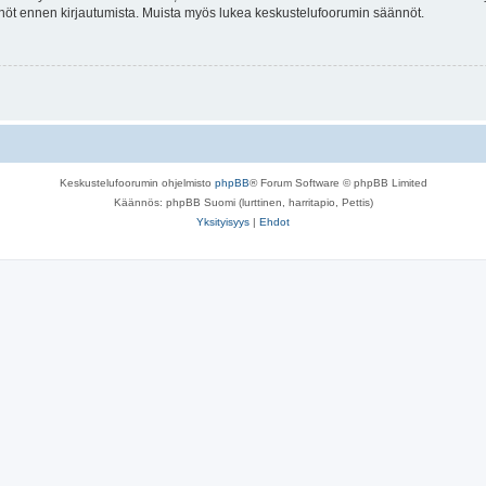
tännöt ennen kirjautumista. Muista myös lukea keskustelufoorumin säännöt.
Keskustelufoorumin ohjelmisto
phpBB
® Forum Software © phpBB Limited
Käännös: phpBB Suomi (lurttinen, harritapio, Pettis)
Yksityisyys
|
Ehdot