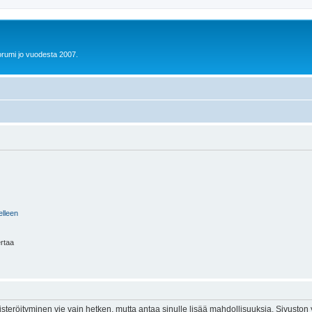
orumi jo vuodesta 2007.
elleen
ertaa
isteröityminen vie vain hetken, mutta antaa sinulle lisää mahdollisuuksia. Sivuston y