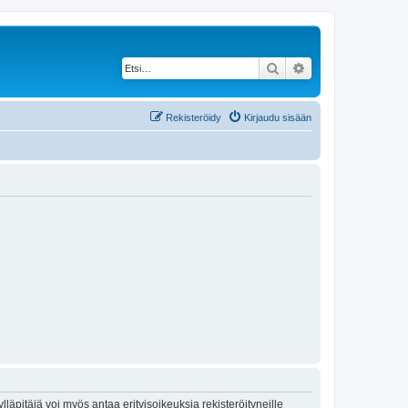
Etsi
Tarkennettu haku
Rekisteröidy
Kirjaudu sisään
lläpitäjä voi myös antaa erityisoikeuksia rekisteröityneille