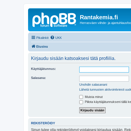
Rantakemia.fi
Herrasväen viihde- ja ajantuhlausfo
Pikalinkit
UKK
Etusivu
Kirjaudu sisään katsoaksesi tätä profiilia.
Käyttäjätunnus:
Salasana:
Unohdin salasanani
Lähetä tunnusten aktivointiviesti uud
Muista minut
Piilota käyttäjätunnukseni tällä k
REKISTERÖIDY
Sinun tulee olla rekisteröitynyt voidaksesi kirjautua sisään. Rek