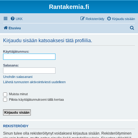
Rantakemia.fi
UKK
Rekisteröidy
Kirjaudu sisään
E
Etusivu
t
Kirjaudu sisään katsoaksesi tätä profiilia.
s
i
Käyttäjätunnus:
Salasana:
Unohdin salasanani
Lähetä tunnusten aktivointiviesti uudelleen
Muista minut
Piilota käyttäjätunnukseni tällä kertaa
REKISTERÖIDY
Sinun tulee olla rekisteröitynyt voidaksesi kirjautua sisään. Rekisteröityminen