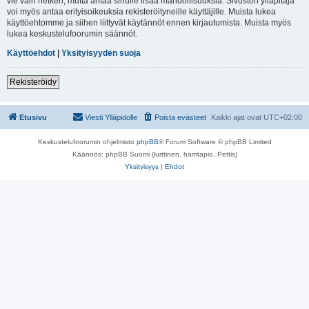
vie vain hetken, mutta antaa sinulle lisää mahdollisuuksia. Sivuston ylläpitäjä
voi myös antaa erityisoikeuksia rekisteröityneille käyttäjille. Muista lukea
käyttöehtomme ja siihen liittyvät käytännöt ennen kirjautumista. Muista myös
lukea keskustelufoorumin säännöt.
Käyttöehdot
|
Yksityisyyden suoja
Rekisteröidy
Etusivu
Viesti Ylläpidolle
Poista evästeet
Kaikki ajat ovat
UTC+02:00
Keskustelufoorumin ohjelmisto
phpBB
® Forum Software © phpBB Limited
Käännös: phpBB Suomi (lurttinen, harritapio, Pettis)
Yksityisyys
|
Ehdot