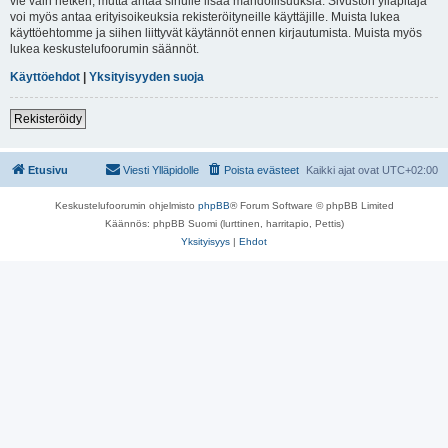
vie vain hetken, mutta antaa sinulle lisää mahdollisuuksia. Sivuston ylläpitäjä
voi myös antaa erityisoikeuksia rekisteröityneille käyttäjille. Muista lukea
käyttöehtomme ja siihen liittyvät käytännöt ennen kirjautumista. Muista myös
lukea keskustelufoorumin säännöt.
Käyttöehdot
|
Yksityisyyden suoja
Rekisteröidy
Etusivu
Viesti Ylläpidolle
Poista evästeet
Kaikki ajat ovat
UTC+02:00
Keskustelufoorumin ohjelmisto
phpBB
® Forum Software © phpBB Limited
Käännös: phpBB Suomi (lurttinen, harritapio, Pettis)
Yksityisyys
|
Ehdot