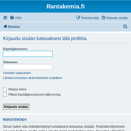
Rantakemia.fi
UKK
Rekisteröidy
Kirjaudu sisään
E
Etusivu
t
Kirjaudu sisään katsoaksesi tätä profiilia.
s
i
Käyttäjätunnus:
Salasana:
Unohdin salasanani
Lähetä tunnusten aktivointiviesti uudelleen
Muista minut
Piilota käyttäjätunnukseni tällä kertaa
REKISTERÖIDY
Sinun tulee olla rekisteröitynyt voidaksesi kirjautua sisään. Rekisteröityminen