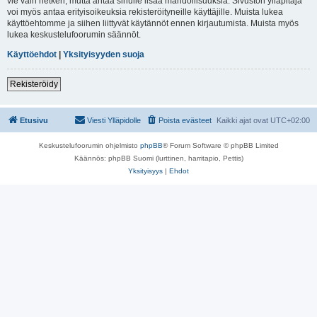
vie vain hetken, mutta antaa sinulle lisää mahdollisuuksia. Sivuston ylläpitäjä
voi myös antaa erityisoikeuksia rekisteröityneille käyttäjille. Muista lukea
käyttöehtomme ja siihen liittyvät käytännöt ennen kirjautumista. Muista myös
lukea keskustelufoorumin säännöt.
Käyttöehdot
|
Yksityisyyden suoja
Rekisteröidy
Etusivu
Viesti Ylläpidolle
Poista evästeet
Kaikki ajat ovat
UTC+02:00
Keskustelufoorumin ohjelmisto
phpBB
® Forum Software © phpBB Limited
Käännös: phpBB Suomi (lurttinen, harritapio, Pettis)
Yksityisyys
|
Ehdot