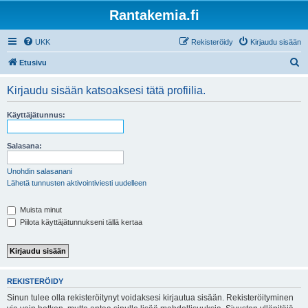
Rantakemia.fi
UKK
Rekisteröidy
Kirjaudu sisään
E
Etusivu
t
Kirjaudu sisään katsoaksesi tätä profiilia.
s
i
Käyttäjätunnus:
Salasana:
Unohdin salasanani
Lähetä tunnusten aktivointiviesti uudelleen
Muista minut
Piilota käyttäjätunnukseni tällä kertaa
REKISTERÖIDY
Sinun tulee olla rekisteröitynyt voidaksesi kirjautua sisään. Rekisteröityminen