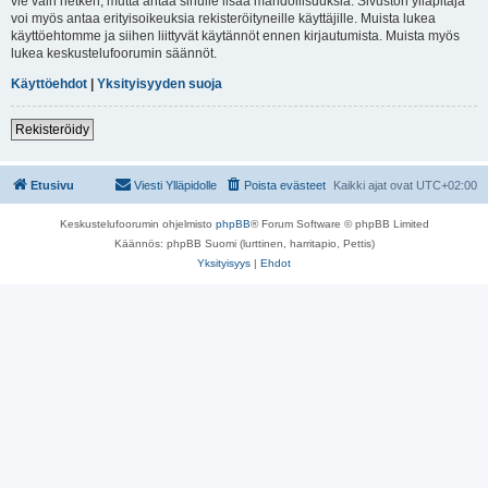
vie vain hetken, mutta antaa sinulle lisää mahdollisuuksia. Sivuston ylläpitäjä
voi myös antaa erityisoikeuksia rekisteröityneille käyttäjille. Muista lukea
käyttöehtomme ja siihen liittyvät käytännöt ennen kirjautumista. Muista myös
lukea keskustelufoorumin säännöt.
Käyttöehdot
|
Yksityisyyden suoja
Rekisteröidy
Etusivu
Viesti Ylläpidolle
Poista evästeet
Kaikki ajat ovat
UTC+02:00
Keskustelufoorumin ohjelmisto
phpBB
® Forum Software © phpBB Limited
Käännös: phpBB Suomi (lurttinen, harritapio, Pettis)
Yksityisyys
|
Ehdot