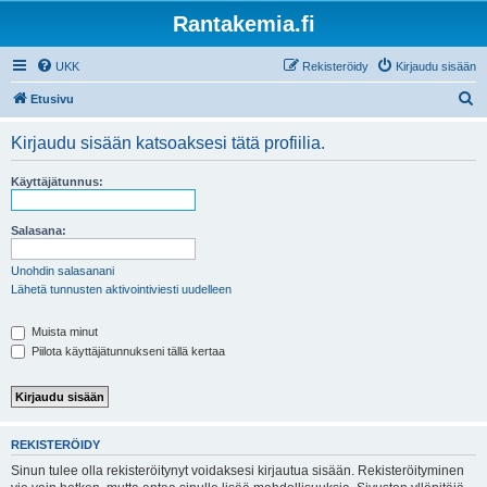
Rantakemia.fi
UKK
Rekisteröidy
Kirjaudu sisään
E
Etusivu
t
Kirjaudu sisään katsoaksesi tätä profiilia.
s
i
Käyttäjätunnus:
Salasana:
Unohdin salasanani
Lähetä tunnusten aktivointiviesti uudelleen
Muista minut
Piilota käyttäjätunnukseni tällä kertaa
REKISTERÖIDY
Sinun tulee olla rekisteröitynyt voidaksesi kirjautua sisään. Rekisteröityminen