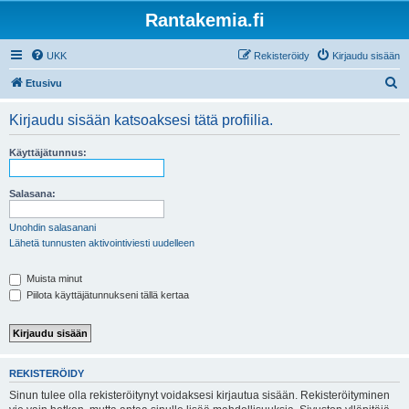
Rantakemia.fi
UKK
Rekisteröidy
Kirjaudu sisään
E
Etusivu
t
Kirjaudu sisään katsoaksesi tätä profiilia.
s
i
Käyttäjätunnus:
Salasana:
Unohdin salasanani
Lähetä tunnusten aktivointiviesti uudelleen
Muista minut
Piilota käyttäjätunnukseni tällä kertaa
REKISTERÖIDY
Sinun tulee olla rekisteröitynyt voidaksesi kirjautua sisään. Rekisteröityminen