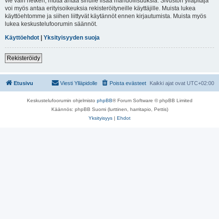
vie vain hetken, mutta antaa sinulle lisää mahdollisuuksia. Sivuston ylläpitäjä
voi myös antaa erityisoikeuksia rekisteröityneille käyttäjille. Muista lukea
käyttöehtomme ja siihen liittyvät käytännöt ennen kirjautumista. Muista myös
lukea keskustelufoorumin säännöt.
Käyttöehdot
|
Yksityisyyden suoja
Rekisteröidy
Etusivu
Viesti Ylläpidolle
Poista evästeet
Kaikki ajat ovat
UTC+02:00
Keskustelufoorumin ohjelmisto
phpBB
® Forum Software © phpBB Limited
Käännös: phpBB Suomi (lurttinen, harritapio, Pettis)
Yksityisyys
|
Ehdot