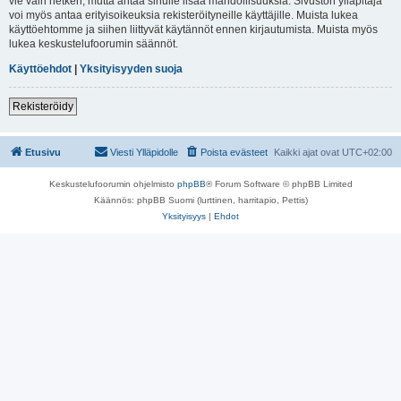
vie vain hetken, mutta antaa sinulle lisää mahdollisuuksia. Sivuston ylläpitäjä
voi myös antaa erityisoikeuksia rekisteröityneille käyttäjille. Muista lukea
käyttöehtomme ja siihen liittyvät käytännöt ennen kirjautumista. Muista myös
lukea keskustelufoorumin säännöt.
Käyttöehdot
|
Yksityisyyden suoja
Rekisteröidy
Etusivu
Viesti Ylläpidolle
Poista evästeet
Kaikki ajat ovat
UTC+02:00
Keskustelufoorumin ohjelmisto
phpBB
® Forum Software © phpBB Limited
Käännös: phpBB Suomi (lurttinen, harritapio, Pettis)
Yksityisyys
|
Ehdot