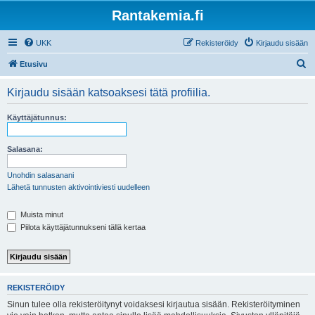
Rantakemia.fi
UKK
Rekisteröidy
Kirjaudu sisään
E
Etusivu
t
Kirjaudu sisään katsoaksesi tätä profiilia.
s
i
Käyttäjätunnus:
Salasana:
Unohdin salasanani
Lähetä tunnusten aktivointiviesti uudelleen
Muista minut
Piilota käyttäjätunnukseni tällä kertaa
REKISTERÖIDY
Sinun tulee olla rekisteröitynyt voidaksesi kirjautua sisään. Rekisteröityminen