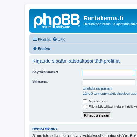
Rantakemia.fi
Herrasväen viihde- ja ajantuhlausfo
Pikalinkit
UKK
Etusivu
Kirjaudu sisään katsoaksesi tätä profiilia.
Käyttäjätunnus:
Salasana:
Unohdin salasanani
Lähetä tunnusten aktivointiviesti uud
Muista minut
Piilota käyttäjätunnukseni tällä k
REKISTERÖIDY
Sinun tulee olla rekisteröitynyt voidaksesi kirjautua sisään. Rek