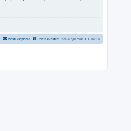
Viesti Ylläpidolle
Poista evästeet
Kaikki ajat ovat
UTC+02:00