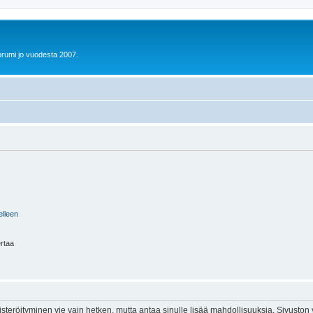
orumi jo vuodesta 2007.
elleen
ertaa
isteröityminen vie vain hetken, mutta antaa sinulle lisää mahdollisuuksia. Sivuston y