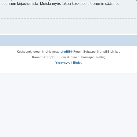
tännöt ennen kirjautumista. Muista myös lukea keskustelufoorumin säännöt.
Keskustelufoorumin ohjelmisto
phpBB
® Forum Software © phpBB Limited
Käännös: phpBB Suomi (lurttinen, harritapio, Pettis)
Yksityisyys
|
Ehdot