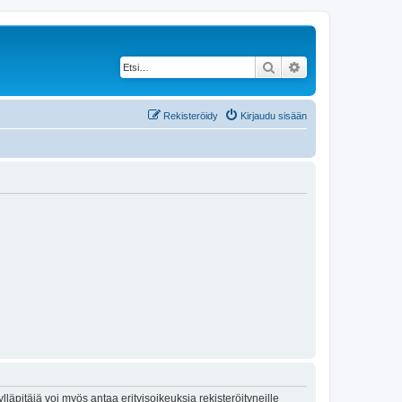
Etsi
Tarkennettu haku
Rekisteröidy
Kirjaudu sisään
lläpitäjä voi myös antaa erityisoikeuksia rekisteröityneille