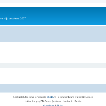
orumi jo vuodesta 2007.
Keskustelufoorumin ohjelmisto
phpBB
® Forum Software © phpBB Limited
Käännös: phpBB Suomi (lurttinen, harritapio, Pettis)
Yksityisyys
|
Ehdot