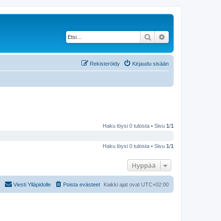
Etsi
Tarkennettu haku
Rekisteröidy
Kirjaudu sisään
Haku löysi 0 tulosta • Sivu
1
/
1
Haku löysi 0 tulosta • Sivu
1
/
1
Hyppää
Viesti Ylläpidolle
Poista evästeet
Kaikki ajat ovat
UTC+02:00