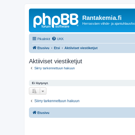
Rantakemia.fi
Herrasväen viihde- ja ajantuhlausfo
Pikalinkit
UKK
Etusivu
Etsi
Aktiiviset viestiketjut
Aktiiviset viestiketjut
Siirry tarkennettuun hakuun
Ei löytynyt.
Siirry tarkennettuun hakuun
Etusivu