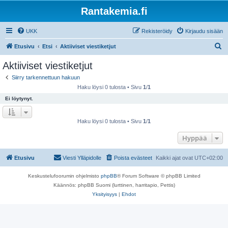
Rantakemia.fi
UKK
Rekisteröidy
Kirjaudu sisään
E
Etusivu
Etsi
Aktiiviset viestiketjut
t
Aktiiviset viestiketjut
s
Siirry tarkennettuun hakuun
i
Haku löysi 0 tulosta • Sivu
1
/
1
Ei löytynyt.
Haku löysi 0 tulosta • Sivu
1
/
1
Hyppää
Etusivu
Viesti Ylläpidolle
Poista evästeet
Kaikki ajat ovat
UTC+02:00
Keskustelufoorumin ohjelmisto
phpBB
® Forum Software © phpBB Limited
Käännös: phpBB Suomi (lurttinen, harritapio, Pettis)
Yksityisyys
|
Ehdot