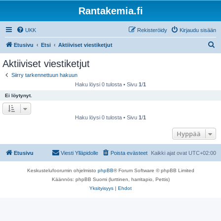
Rantakemia.fi
UKK
Rekisteröidy
Kirjaudu sisään
E
Etusivu
Etsi
Aktiiviset viestiketjut
t
Aktiiviset viestiketjut
s
Siirry tarkennettuun hakuun
i
Haku löysi 0 tulosta • Sivu
1
/
1
Ei löytynyt.
Haku löysi 0 tulosta • Sivu
1
/
1
Hyppää
Etusivu
Viesti Ylläpidolle
Poista evästeet
Kaikki ajat ovat
UTC+02:00
Keskustelufoorumin ohjelmisto
phpBB
® Forum Software © phpBB Limited
Käännös: phpBB Suomi (lurttinen, harritapio, Pettis)
Yksityisyys
|
Ehdot