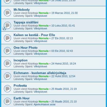
Uusin viesti Kirjoittaja
Norsula
«
28 Joulu 2010, 23:55
Lähetetty Sijainti:
Viihdykkeet
Mr.Nobody
Uusin viesti Kirjoittaja
Norsula
«
19 Marras 2010, 21:30
Lähetetty Sijainti:
Viihdykkeet
Tappaja sisälläni
Uusin viesti Kirjoittaja
Norsula
«
10 Loka 2010, 01:41
Lähetetty Sijainti:
Viihdykkeet
Kaiken se kestää - Pour Elle
Uusin viesti Kirjoittaja
Norsula
«
27 Elo 2010, 02:13
Lähetetty Sijainti:
Viihdykkeet
One Hour Photo
Uusin viesti Kirjoittaja
Norsula
«
03 Elo 2010, 02:43
Lähetetty Sijainti:
Viihdykkeet
Inception
Uusin viesti Kirjoittaja
Norsula
«
24 Heinä 2010, 16:24
Lähetetty Sijainti:
Viihdykkeet
Eichmann - kuoleman allekirjoittaja
Uusin viesti Kirjoittaja
Norsula
«
22 Huhti 2010, 12:54
Lähetetty Sijainti:
Viihdykkeet
Profeetta
Uusin viesti Kirjoittaja
Norsula
«
25 Maalis 2010, 21:19
Lähetetty Sijainti:
Viihdykkeet
Earth Hour
Uusin viesti Kirjoittaja
Norsula
«
25 Maalis 2010, 21:10
Lähetetty Sijainti:
Ajankohtaiset asiat