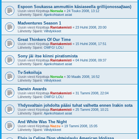
Espoon Soukassa ammuttiin käsiaseella grillijonossa(taas)
Uusin viesti Kirjoittaja
Norsula
«
24 Touko 2008, 13:12
Lähetetty Sijainti:
Ajankohtaiset asiat
Madventures Season 1
Uusin viesti Kirjoittaja
Rantakemisti
«
23 Huhti 2008, 20:00
Lähetetty Sijainti:
Viihdykkeet
Great Thinkers Of Our Time
Uusin viesti Kirjoittaja
Rantakemisti
«
15 Huhti 2008, 17:51
Lähetetty Sijainti:
OMFG! LOL!
Sony jäi itse kiinni piratismista
Uusin viesti Kirjoittaja
Rantakemisti
«
04 Huhti 2008, 09:37
Lähetetty Sijainti:
Ajankohtaiset asiat
Tv-Sekoiluja
Uusin viesti Kirjoittaja
Norsula
«
30 Maalis 2008, 16:52
Lähetetty Sijainti:
Viihdykkeet
Darwin Awards
Uusin viesti Kirjoittaja
Rantakemisti
«
31 Tammi 2008, 22:04
Lähetetty Sijainti:
OMFG! LOL!
Yhdysvaltain johdolta pääsi tuhat valhetta ennen Irakin sota
Uusin viesti Kirjoittaja
Rantakemisti
«
25 Tammi 2008, 10:21
Lähetetty Sijainti:
Ajankohtaiset asiat
And White Was The Night
Uusin viesti Kirjoittaja
Nazzu
«
19 Tammi 2008, 15:05
Lähetetty Sijainti:
Viihdykkeet
Elvis ja Celine Dion yhteislaulu American Idolissa