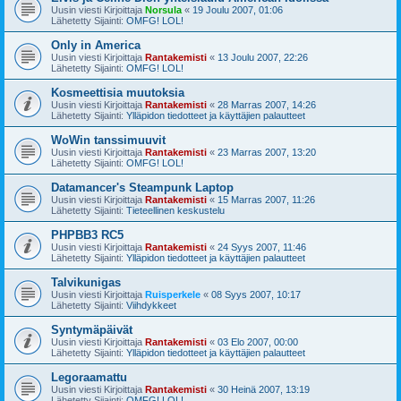
Uusin viesti Kirjoittaja
Norsula
«
19 Joulu 2007, 01:06
Lähetetty Sijainti:
OMFG! LOL!
Only in America
Uusin viesti Kirjoittaja
Rantakemisti
«
13 Joulu 2007, 22:26
Lähetetty Sijainti:
OMFG! LOL!
Kosmeettisia muutoksia
Uusin viesti Kirjoittaja
Rantakemisti
«
28 Marras 2007, 14:26
Lähetetty Sijainti:
Ylläpidon tiedotteet ja käyttäjien palautteet
WoWin tanssimuuvit
Uusin viesti Kirjoittaja
Rantakemisti
«
23 Marras 2007, 13:20
Lähetetty Sijainti:
OMFG! LOL!
Datamancer's Steampunk Laptop
Uusin viesti Kirjoittaja
Rantakemisti
«
15 Marras 2007, 11:26
Lähetetty Sijainti:
Tieteellinen keskustelu
PHPBB3 RC5
Uusin viesti Kirjoittaja
Rantakemisti
«
24 Syys 2007, 11:46
Lähetetty Sijainti:
Ylläpidon tiedotteet ja käyttäjien palautteet
Talvikunigas
Uusin viesti Kirjoittaja
Ruisperkele
«
08 Syys 2007, 10:17
Lähetetty Sijainti:
Viihdykkeet
Syntymäpäivät
Uusin viesti Kirjoittaja
Rantakemisti
«
03 Elo 2007, 00:00
Lähetetty Sijainti:
Ylläpidon tiedotteet ja käyttäjien palautteet
Legoraamattu
Uusin viesti Kirjoittaja
Rantakemisti
«
30 Heinä 2007, 13:19
Lähetetty Sijainti:
OMFG! LOL!