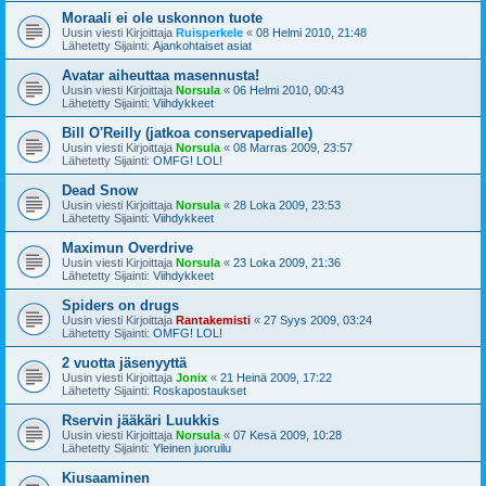
Moraali ei ole uskonnon tuote
Uusin viesti Kirjoittaja
Ruisperkele
«
08 Helmi 2010, 21:48
Lähetetty Sijainti:
Ajankohtaiset asiat
Avatar aiheuttaa masennusta!
Uusin viesti Kirjoittaja
Norsula
«
06 Helmi 2010, 00:43
Lähetetty Sijainti:
Viihdykkeet
Bill O'Reilly (jatkoa conservapedialle)
Uusin viesti Kirjoittaja
Norsula
«
08 Marras 2009, 23:57
Lähetetty Sijainti:
OMFG! LOL!
Dead Snow
Uusin viesti Kirjoittaja
Norsula
«
28 Loka 2009, 23:53
Lähetetty Sijainti:
Viihdykkeet
Maximun Overdrive
Uusin viesti Kirjoittaja
Norsula
«
23 Loka 2009, 21:36
Lähetetty Sijainti:
Viihdykkeet
Spiders on drugs
Uusin viesti Kirjoittaja
Rantakemisti
«
27 Syys 2009, 03:24
Lähetetty Sijainti:
OMFG! LOL!
2 vuotta jäsenyyttä
Uusin viesti Kirjoittaja
Jonix
«
21 Heinä 2009, 17:22
Lähetetty Sijainti:
Roskapostaukset
Rservin jääkäri Luukkis
Uusin viesti Kirjoittaja
Norsula
«
07 Kesä 2009, 10:28
Lähetetty Sijainti:
Yleinen juoruilu
Kiusaaminen