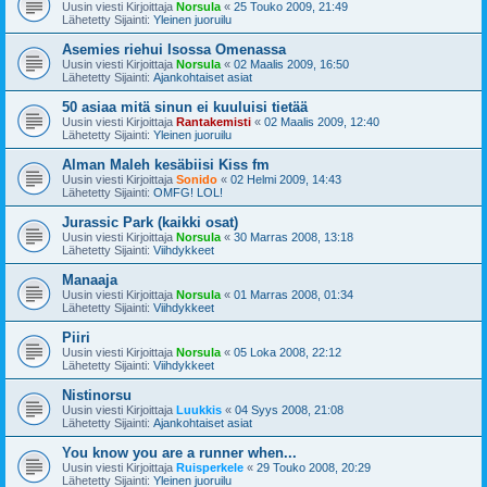
Uusin viesti Kirjoittaja
Norsula
«
25 Touko 2009, 21:49
Lähetetty Sijainti:
Yleinen juoruilu
Asemies riehui Isossa Omenassa
Uusin viesti Kirjoittaja
Norsula
«
02 Maalis 2009, 16:50
Lähetetty Sijainti:
Ajankohtaiset asiat
50 asiaa mitä sinun ei kuuluisi tietää
Uusin viesti Kirjoittaja
Rantakemisti
«
02 Maalis 2009, 12:40
Lähetetty Sijainti:
Yleinen juoruilu
Alman Maleh kesäbiisi Kiss fm
Uusin viesti Kirjoittaja
Sonido
«
02 Helmi 2009, 14:43
Lähetetty Sijainti:
OMFG! LOL!
Jurassic Park (kaikki osat)
Uusin viesti Kirjoittaja
Norsula
«
30 Marras 2008, 13:18
Lähetetty Sijainti:
Viihdykkeet
Manaaja
Uusin viesti Kirjoittaja
Norsula
«
01 Marras 2008, 01:34
Lähetetty Sijainti:
Viihdykkeet
Piiri
Uusin viesti Kirjoittaja
Norsula
«
05 Loka 2008, 22:12
Lähetetty Sijainti:
Viihdykkeet
Nistinorsu
Uusin viesti Kirjoittaja
Luukkis
«
04 Syys 2008, 21:08
Lähetetty Sijainti:
Ajankohtaiset asiat
You know you are a runner when...
Uusin viesti Kirjoittaja
Ruisperkele
«
29 Touko 2008, 20:29
Lähetetty Sijainti:
Yleinen juoruilu