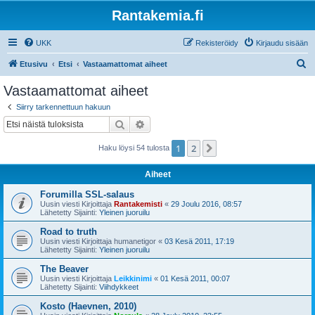
Rantakemia.fi
UKK
Rekisteröidy
Kirjaudu sisään
E
Etusivu
Etsi
Vastaamattomat aiheet
t
Vastaamattomat aiheet
s
Siirry tarkennettuun hakuun
i
Etsi
Tarkennettu haku
1
2
Seuraava
Haku löysi 54 tulosta
Aiheet
Forumilla SSL-salaus
Uusin viesti Kirjoittaja
Rantakemisti
«
29 Joulu 2016, 08:57
Lähetetty Sijainti:
Yleinen juoruilu
Road to truth
Uusin viesti Kirjoittaja
humanetigor
«
03 Kesä 2011, 17:19
Lähetetty Sijainti:
Yleinen juoruilu
The Beaver
Uusin viesti Kirjoittaja
Leikkinimi
«
01 Kesä 2011, 00:07
Lähetetty Sijainti:
Viihdykkeet
Kosto (Haevnen, 2010)