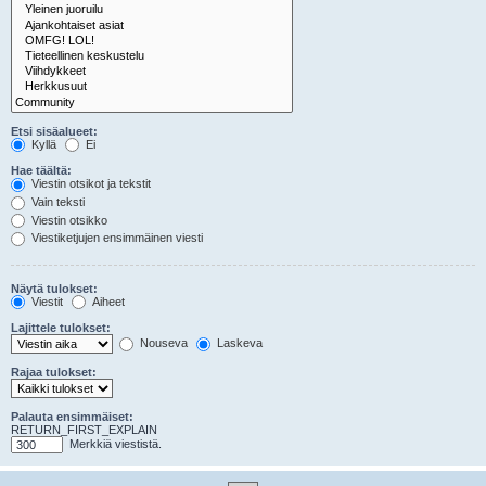
Etsi sisäalueet:
Kyllä
Ei
Hae täältä:
Viestin otsikot ja tekstit
Vain teksti
Viestin otsikko
Viestiketjujen ensimmäinen viesti
Näytä tulokset:
Viestit
Aiheet
Lajittele tulokset:
Nouseva
Laskeva
Rajaa tulokset:
Palauta ensimmäiset:
RETURN_FIRST_EXPLAIN
Merkkiä viestistä.