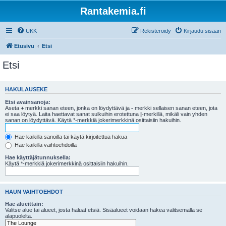
Rantakemia.fi
UKK
Rekisteröidy
Kirjaudu sisään
Etusivu
Etsi
Etsi
HAKULAUSEKE
Etsi avainsanoja:
Aseta
+
merkki sanan eteen, jonka on löydyttävä ja
-
merkki sellaisen sanan eteen, jota
ei saa löytyä. Laita haettavat sanat sulkuihin erotettuna
|
-merkillä, mikäli vain yhden
sanan on löydyttävä. Käytä *-merkkiä jokerimerkkinä osittaisiin hakuihin.
Hae kaikilla sanoilla tai käytä kirjoitettua hakua
Hae kaikilla vaihtoehdoilla
Hae käyttäjätunnuksella:
Käytä *-merkkiä jokerimerkkinä osittaisiin hakuihin.
HAUN VAIHTOEHDOT
Hae alueittain:
Valitse alue tai alueet, josta haluat etsiä. Sisäalueet voidaan hakea valitsemalla se
alapuolelta.