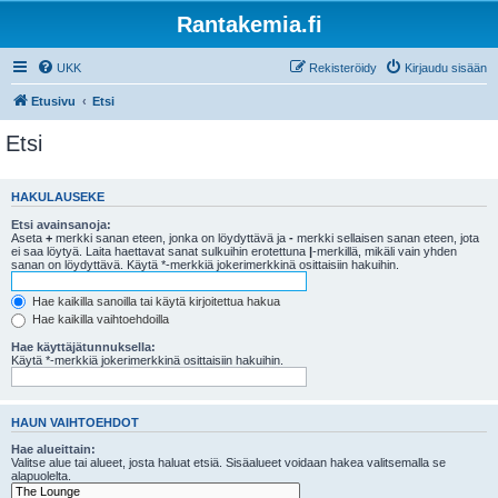
Rantakemia.fi
UKK
Rekisteröidy
Kirjaudu sisään
Etusivu
Etsi
Etsi
HAKULAUSEKE
Etsi avainsanoja:
Aseta
+
merkki sanan eteen, jonka on löydyttävä ja
-
merkki sellaisen sanan eteen, jota
ei saa löytyä. Laita haettavat sanat sulkuihin erotettuna
|
-merkillä, mikäli vain yhden
sanan on löydyttävä. Käytä *-merkkiä jokerimerkkinä osittaisiin hakuihin.
Hae kaikilla sanoilla tai käytä kirjoitettua hakua
Hae kaikilla vaihtoehdoilla
Hae käyttäjätunnuksella:
Käytä *-merkkiä jokerimerkkinä osittaisiin hakuihin.
HAUN VAIHTOEHDOT
Hae alueittain:
Valitse alue tai alueet, josta haluat etsiä. Sisäalueet voidaan hakea valitsemalla se
alapuolelta.