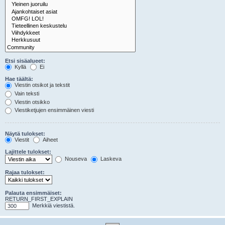
Etsi sisäalueet:
Kyllä
Ei
Hae täältä:
Viestin otsikot ja tekstit
Vain teksti
Viestin otsikko
Viestiketjujen ensimmäinen viesti
Näytä tulokset:
Viestit
Aiheet
Lajittele tulokset:
Nouseva
Laskeva
Rajaa tulokset:
Palauta ensimmäiset:
RETURN_FIRST_EXPLAIN
Merkkiä viestistä.