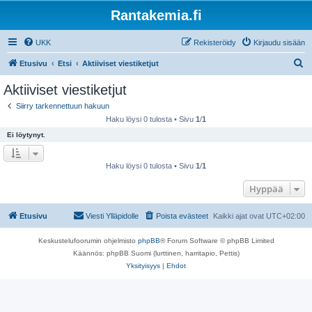
Rantakemia.fi
UKK
Rekisteröidy
Kirjaudu sisään
E
Etusivu
Etsi
Aktiiviset viestiketjut
t
Aktiiviset viestiketjut
s
Siirry tarkennettuun hakuun
i
Haku löysi 0 tulosta • Sivu
1
/
1
Ei löytynyt.
Haku löysi 0 tulosta • Sivu
1
/
1
Hyppää
Etusivu
Viesti Ylläpidolle
Poista evästeet
Kaikki ajat ovat
UTC+02:00
Keskustelufoorumin ohjelmisto
phpBB
® Forum Software © phpBB Limited
Käännös: phpBB Suomi (lurttinen, harritapio, Pettis)
Yksityisyys
|
Ehdot