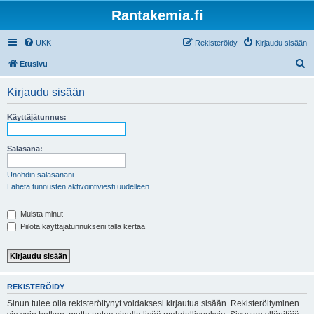
Rantakemia.fi
UKK
Rekisteröidy
Kirjaudu sisään
E
Etusivu
t
Kirjaudu sisään
s
i
Käyttäjätunnus:
Salasana:
Unohdin salasanani
Lähetä tunnusten aktivointiviesti uudelleen
Muista minut
Piilota käyttäjätunnukseni tällä kertaa
REKISTERÖIDY
Sinun tulee olla rekisteröitynyt voidaksesi kirjautua sisään. Rekisteröityminen