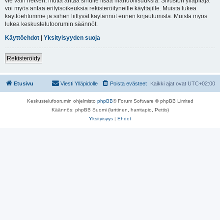
vie vain hetken, mutta antaa sinulle lisää mahdollisuuksia. Sivuston ylläpitäjä
voi myös antaa erityisoikeuksia rekisteröityneille käyttäjille. Muista lukea
käyttöehtomme ja siihen liittyvät käytännöt ennen kirjautumista. Muista myös
lukea keskustelufoorumin säännöt.
Käyttöehdot
|
Yksityisyyden suoja
Rekisteröidy
Etusivu
Viesti Ylläpidolle
Poista evästeet
Kaikki ajat ovat
UTC+02:00
Keskustelufoorumin ohjelmisto
phpBB
® Forum Software © phpBB Limited
Käännös: phpBB Suomi (lurttinen, harritapio, Pettis)
Yksityisyys
|
Ehdot