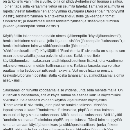
on tarkoitettu vain niille sivuille, joilla on phpBB-ohjelmiston luomaa sisältöä.
Toinen tapa, jolla keräämme tietoa on se, mitä lähetät. Tämä voi olla, mutta ei
rajoita: Viestin lähettäminen anonyyminä käyttäjänä (Jälkeenpäin "anonyymit
viestit"), rekisteröityminen "Rantakemia.fi"-sivustolle (jälkeenpäin "omat
tunnuksesi") ja lähettämäsi viestit rekisteröitymisen ja sisäänkirjautumisen
jälkeen (jälkeenpäin "omat viestisi").
Käyttäjätiliin tallennetaan ainakin nimesi (jälkeenpäin "käyttäjätunnuksesi"),
henkilökohtainen salasana, jolla kirjaudut sisään (jälkeenpäin "salasanasi") ja
henkilökohtainen toimiva sähköpostiosoite (jälkeenpäin
"sähköpostiosoitteesi"). Käyttäjätilisi "Rantakemia.fi"-sivustolla on suojattu sen
maan tietoturvalailla, jossa palvelin sijaitsee. Kaikki muut tieto
käyttäjätunnuksen, salasanan ja sähköpostiosoitteen lisäksi, joita vaadimme
rekisteröityessä on meidän hallinnassamme. Kaikissa tapauksissa voit itse
päättää mitkä tiedot ovat julkisesti näkyvillä. Voit myös liittyä ja poistua
keskustelufoorumin postituslistalta koska tahansa haluat muokkaamalla omia
asetuksiasi.
Salasanasi on turvattu koodaamalla se yhdensuuntaisella menetelmällä. On
kuitenkin suositeltavaa, että et käytä samaa salasanaa kaikilla käyttämilläsi
sivustoilla. Salasanaasi voidaan käyttää kirjautumaan käyttäjätiliisi
"Rantakemia.fi"-sivustolla, joten pidä se huolella tallessa. Missään
tapauksessa kukaan "Rantakemia.fi"-sivustolta, phpBB tai muu kolmas
osapuoli ei kysy sinulta salasanaasi. Mikäli unohdat salasanasi. Voit käyttää
"unohdin salasanani" toimintoa phpBB-ohjelmistossa. Tämä toiminto pyytää
sinua antamaan käyttäjätunnuksesi ja sähköpostiosoitteesi, jonka jälkeen
phpBB-ohjelmisto luo uuden salasanan ja voit kirjautua jälleen sisään.