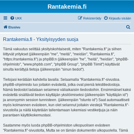
Rantakemia.fi
UKK
Rekisteröidy
Kirjaudu sisään
E
Etusivu
t
Rantakemia.fi - Yksityisyyden suoja
s
i
Tämä vakuutus selittää yksityiskohtaisesti, miten "Rantakemia.fi" ja siihen
liittyvät yritykset (jälkeenpäin "me", "meitä", "meidän", "Rantakemia.fi",
"https://rantakemia.fi") ja phpBB:n (jälkeenpäin "he", "heitä", "heidän", "phpBB-
ohjelmisto", "www.phpbb.com", "phpBB Group", "phpBB Tiimit") käyttävät
sinulta kerättyjä tietoja (jälkeenpäin "sinun tiedot").
Tietojasi kerätään kahdella tavalla: Selaamalla "Rantakemia.fi"-sivustoa.
phpBB-ohjelmisto luo joitakin evästeitä, jotka ovat pieniä tekstitiedostoja.
Nämä tiedostot ladataan selaimesi väliaikaisiin tiedostoihin. Ensimmäiset kaksi
evästettä sisältävät tiedon käyttäjän yksilöimiseksi (jälkeenpäin "käyttäjän id")
ja anonyymin session tunnisteen. (jälkeenpäin "istunto id") Saat automaattiseti
myös kolmannen evästeen, kun olet selannut joitakin viestejä "Rantakemia.fi"-
sivustolla ja näitä käytetään tallentamaan lukemiasi vestiketjuja ja näin
parantaen käyttökokemustasi.
Saatamme myös luoda phpBB-ohjelmiston ulkopuolisen evästeen
"Rantakemia.fi"-sivustolta, Mutta se on tämän dokumentin ulkopuolella. Tämä