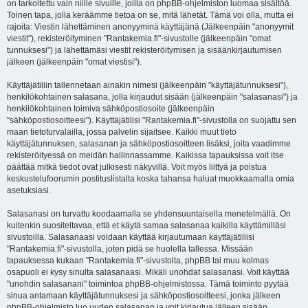
on tarkoitettu vain niille sivuille, joilla on phpBB-ohjelmiston luomaa sisältöä.
Toinen tapa, jolla keräämme tietoa on se, mitä lähetät. Tämä voi olla, mutta ei
rajoita: Viestin lähettäminen anonyyminä käyttäjänä (Jälkeenpäin "anonyymit
viestit"), rekisteröityminen "Rantakemia.fi"-sivustolle (jälkeenpäin "omat
tunnuksesi") ja lähettämäsi viestit rekisteröitymisen ja sisäänkirjautumisen
jälkeen (jälkeenpäin "omat viestisi").
Käyttäjätiliin tallennetaan ainakin nimesi (jälkeenpäin "käyttäjätunnuksesi"),
henkilökohtainen salasana, jolla kirjaudut sisään (jälkeenpäin "salasanasi") ja
henkilökohtainen toimiva sähköpostiosoite (jälkeenpäin
"sähköpostiosoitteesi"). Käyttäjätilisi "Rantakemia.fi"-sivustolla on suojattu sen
maan tietoturvalailla, jossa palvelin sijaitsee. Kaikki muut tieto
käyttäjätunnuksen, salasanan ja sähköpostiosoitteen lisäksi, joita vaadimme
rekisteröityessä on meidän hallinnassamme. Kaikissa tapauksissa voit itse
päättää mitkä tiedot ovat julkisesti näkyvillä. Voit myös liittyä ja poistua
keskustelufoorumin postituslistalta koska tahansa haluat muokkaamalla omia
asetuksiasi.
Salasanasi on turvattu koodaamalla se yhdensuuntaisella menetelmällä. On
kuitenkin suositeltavaa, että et käytä samaa salasanaa kaikilla käyttämilläsi
sivustoilla. Salasanaasi voidaan käyttää kirjautumaan käyttäjätiliisi
"Rantakemia.fi"-sivustolla, joten pidä se huolella tallessa. Missään
tapauksessa kukaan "Rantakemia.fi"-sivustolta, phpBB tai muu kolmas
osapuoli ei kysy sinulta salasanaasi. Mikäli unohdat salasanasi. Voit käyttää
"unohdin salasanani" toimintoa phpBB-ohjelmistossa. Tämä toiminto pyytää
sinua antamaan käyttäjätunnuksesi ja sähköpostiosoitteesi, jonka jälkeen
phpBB-ohjelmisto luo uuden salasanan ja voit kirjautua jälleen sisään.