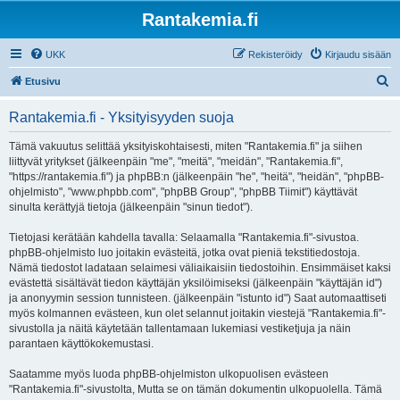
Rantakemia.fi
UKK
Rekisteröidy
Kirjaudu sisään
E
Etusivu
t
Rantakemia.fi - Yksityisyyden suoja
s
i
Tämä vakuutus selittää yksityiskohtaisesti, miten "Rantakemia.fi" ja siihen
liittyvät yritykset (jälkeenpäin "me", "meitä", "meidän", "Rantakemia.fi",
"https://rantakemia.fi") ja phpBB:n (jälkeenpäin "he", "heitä", "heidän", "phpBB-
ohjelmisto", "www.phpbb.com", "phpBB Group", "phpBB Tiimit") käyttävät
sinulta kerättyjä tietoja (jälkeenpäin "sinun tiedot").
Tietojasi kerätään kahdella tavalla: Selaamalla "Rantakemia.fi"-sivustoa.
phpBB-ohjelmisto luo joitakin evästeitä, jotka ovat pieniä tekstitiedostoja.
Nämä tiedostot ladataan selaimesi väliaikaisiin tiedostoihin. Ensimmäiset kaksi
evästettä sisältävät tiedon käyttäjän yksilöimiseksi (jälkeenpäin "käyttäjän id")
ja anonyymin session tunnisteen. (jälkeenpäin "istunto id") Saat automaattiseti
myös kolmannen evästeen, kun olet selannut joitakin viestejä "Rantakemia.fi"-
sivustolla ja näitä käytetään tallentamaan lukemiasi vestiketjuja ja näin
parantaen käyttökokemustasi.
Saatamme myös luoda phpBB-ohjelmiston ulkopuolisen evästeen
"Rantakemia.fi"-sivustolta, Mutta se on tämän dokumentin ulkopuolella. Tämä