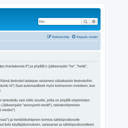
Etsi
Tarkennettu haku
Rekisteröidy
Kirjaudu sisään
tps://rantakemia.fi") ja phpBB:n (jälkeenpäin "he", "heitä",
 Nämä tiedostot ladataan selaimesi väliaikaisiin tiedostoihin.
"istunto id") Saat automaattiseti myös kolmannen evästeen, kun
.
oitettu vain niille sivuille, joilla on phpBB-ohjelmiston
 (Jälkeenpäin "anonyymit viestit"), rekisteröityminen
viestisi").
sanasi") ja henkilökohtainen toimiva sähköpostiosoite
 muut tieto käyttäjätunnuksen, salasanan ja sähköpostiosoitteen