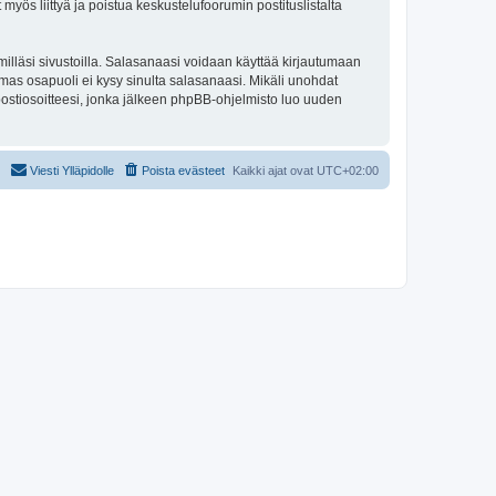
 myös liittyä ja poistua keskustelufoorumin postituslistalta
illäsi sivustoilla. Salasanaasi voidaan käyttää kirjautumaan
olmas osapuoli ei kysy sinulta salasanaasi. Mikäli unohdat
ostiosoitteesi, jonka jälkeen phpBB-ohjelmisto luo uuden
Viesti Ylläpidolle
Poista evästeet
Kaikki ajat ovat
UTC+02:00