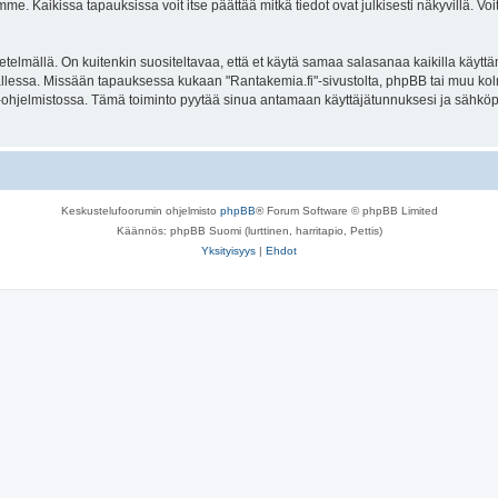
. Kaikissa tapauksissa voit itse päättää mitkä tiedot ovat julkisesti näkyvillä. Voit
lmällä. On kuitenkin suositeltavaa, että et käytä samaa salasanaa kaikilla käyttäm
la tallessa. Missään tapauksessa kukaan "Rantakemia.fi"-sivustolta, phpBB tai muu k
-ohjelmistossa. Tämä toiminto pyytää sinua antamaan käyttäjätunnuksesi ja sähköp
Keskustelufoorumin ohjelmisto
phpBB
® Forum Software © phpBB Limited
Käännös: phpBB Suomi (lurttinen, harritapio, Pettis)
Yksityisyys
|
Ehdot