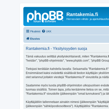
Rantakemia.fi
Herrasväen viihde- ja ajantuhlausfo
Pikalinkit
UKK
Etusivu
Rantakemia.fi - Yksityisyyden suoja
Tämä vakuutus selittää yksityiskohtaisesti, miten "Rantakemia.fi" 
"heidän", "phpBB-ohjelmisto", "www.phpbb.com", "phpBB Group", "p
Tietojasi kerätään kahdella tavalla: Selaamalla "Rantakemia.fi"-s
Ensimmäiset kaksi evästettä sisältävät tiedon käyttäjän yksilöi
olet selannut joitakin viestejä "Rantakemia.fi"-sivustolla ja nä
Saatamme myös luoda phpBB-ohjelmiston ulkopuolisen evästeen "
luomaa sisältöä. Toinen tapa, jolla keräämme tietoa on se, mitä 
"Rantakemia.fi"-sivustolle (jälkeenpäin "omat tunnuksesi") ja läh
Käyttäjätiliin tallennetaan ainakin nimesi (jälkeenpäin "käyttä
(jälkeenpäin "sähköpostiosoitteesi"). Käyttäjätilisi "Rantakemia.