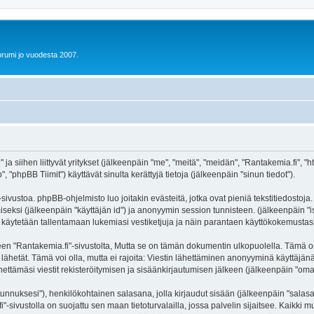
orumi jo vuodesta 2007.
ja siihen liittyvät yritykset (jälkeenpäin "me", "meitä", "meidän", "Rantakemia.fi", "ht
hpBB Tiimit") käyttävät sinulta kerättyjä tietoja (jälkeenpäin "sinun tiedot").
ivustoa. phpBB-ohjelmisto luo joitakin evästeitä, jotka ovat pieniä tekstitiedostoja.
miseksi (jälkeenpäin "käyttäjän id") ja anonyymin session tunnisteen. (jälkeenpäin 
itä käytetään tallentamaan lukemiasi vestiketjuja ja näin parantaen käyttökokemustasi
Rantakemia.fi"-sivustolta, Mutta se on tämän dokumentin ulkopuolella. Tämä on tark
lähetät. Tämä voi olla, mutta ei rajoita: Viestin lähettäminen anonyyminä käyttäjänä
ettämäsi viestit rekisteröitymisen ja sisäänkirjautumisen jälkeen (jälkeenpäin "omat 
jätunnuksesi"), henkilökohtainen salasana, jolla kirjaudut sisään (jälkeenpäin "sala
fi"-sivustolla on suojattu sen maan tietoturvalailla, jossa palvelin sijaitsee. Kaikki