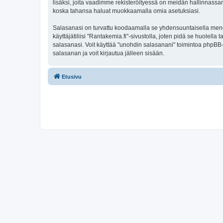
lisäksi, joita vaadimme rekisteröityessä on meidän hallinnassamme
koska tahansa haluat muokkaamalla omia asetuksiasi.
Salasanasi on turvattu koodaamalla se yhdensuuntaisella menete
käyttäjätiliisi "Rantakemia.fi"-sivustolla, joten pidä se huolel
salasanasi. Voit käyttää "unohdin salasanani" toimintoa phpBB
salasanan ja voit kirjautua jälleen sisään.
Etusivu