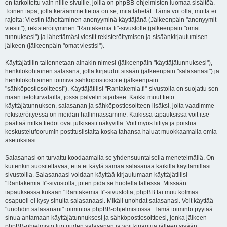
on tarkoitettu vain niille sivuille, joilla on phpBB-ohjelmiston luomaa sisältöä.
Toinen tapa, jolla keräämme tietoa on se, mitä lähetät. Tämä voi olla, mutta ei
rajoita: Viestin lähettäminen anonyyminä käyttäjänä (Jälkeenpäin "anonyymit
viestit"), rekisteröityminen "Rantakemia.fi"-sivustolle (jälkeenpäin "omat
tunnuksesi") ja lähettämäsi viestit rekisteröitymisen ja sisäänkirjautumisen
jälkeen (jälkeenpäin "omat viestisi").
Käyttäjätiliin tallennetaan ainakin nimesi (jälkeenpäin "käyttäjätunnuksesi"),
henkilökohtainen salasana, jolla kirjaudut sisään (jälkeenpäin "salasanasi") ja
henkilökohtainen toimiva sähköpostiosoite (jälkeenpäin
"sähköpostiosoitteesi"). Käyttäjätilisi "Rantakemia.fi"-sivustolla on suojattu sen
maan tietoturvalailla, jossa palvelin sijaitsee. Kaikki muut tieto
käyttäjätunnuksen, salasanan ja sähköpostiosoitteen lisäksi, joita vaadimme
rekisteröityessä on meidän hallinnassamme. Kaikissa tapauksissa voit itse
päättää mitkä tiedot ovat julkisesti näkyvillä. Voit myös liittyä ja poistua
keskustelufoorumin postituslistalta koska tahansa haluat muokkaamalla omia
asetuksiasi.
Salasanasi on turvattu koodaamalla se yhdensuuntaisella menetelmällä. On
kuitenkin suositeltavaa, että et käytä samaa salasanaa kaikilla käyttämilläsi
sivustoilla. Salasanaasi voidaan käyttää kirjautumaan käyttäjätiliisi
"Rantakemia.fi"-sivustolla, joten pidä se huolella tallessa. Missään
tapauksessa kukaan "Rantakemia.fi"-sivustolta, phpBB tai muu kolmas
osapuoli ei kysy sinulta salasanaasi. Mikäli unohdat salasanasi. Voit käyttää
"unohdin salasanani" toimintoa phpBB-ohjelmistossa. Tämä toiminto pyytää
sinua antamaan käyttäjätunnuksesi ja sähköpostiosoitteesi, jonka jälkeen
phpBB-ohjelmisto luo uuden salasanan ja voit kirjautua jälleen sisään.