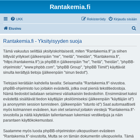
Rantakemia.fi
UKK
Rekisteröidy
Kirjaudu sisään
E
Etusivu
t
Rantakemia.fi - Yksityisyyden suoja
s
i
Tämä vakuutus selittää yksityiskohtaisesti, miten "Rantakemia.fi" ja siihen
liittyvät yritykset (jälkeenpäin "me", "meitä", "meidän", "Rantakemia.fi",
"https://rantakemia.fi") ja phpBB:n (jälkeenpäin "he", "heitä", "heidän", "phpBB-
ohjelmisto", "www.phpbb.com", "phpBB Group", "phpBB Tiimit") käyttävät
sinulta kerättyjä tietoja (jälkeenpäin "sinun tiedot").
Tietojasi kerätään kahdella tavalla: Selaamalla "Rantakemia.fi"-sivustoa.
phpBB-ohjelmisto luo joitakin evästeitä, jotka ovat pieniä tekstitiedostoja.
Nämä tiedostot ladataan selaimesi väliaikaisiin tiedostoihin. Ensimmäiset kaksi
evästettä sisältävät tiedon käyttäjän yksilöimiseksi (jälkeenpäin "käyttäjän id")
ja anonyymin session tunnisteen. (jälkeenpäin "istunto id") Saat automaattiseti
myös kolmannen evästeen, kun olet selannut joitakin viestejä "Rantakemia.fi"-
sivustolla ja näitä käytetään tallentamaan lukemiasi vestiketjuja ja näin
parantaen käyttökokemustasi.
Saatamme myös luoda phpBB-ohjelmiston ulkopuolisen evästeen
"Rantakemia.fi"-sivustolta, Mutta se on tämän dokumentin ulkopuolella. Tämä