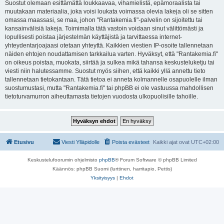
Suostut olemaan esittämättä loukkaavaa, vihamielistä, epämoraalista tai
muutakaan materiaalia, joka voisi loukata voimassa olevia lakeja oli se sitten
omassa maassasi, se maa, johon "Rantakemia.fi"-palvelin on sijoitettu tai
kansainvälisiä lakeja. Toimimalla tätä vastoin voidaan sinut välittömästi ja
lopullisesti poistaa järjestelmän käyttäjistä ja tarvittaessa internet-
yhteydentarjoajaasi otetaan yhteyttä. Kaikkien viestien IP-osoite tallennetaan
näiden ehtojen noudattamisen tarkkailua varten. Hyväksyt, että "Rantakemia.fi"
on oikeus poistaa, muokata, siirtää ja sulkea mikä tahansa keskusteluketju tai
viesti niin halutessamme. Suostut myös siihen, että kaikki yllä annettu tieto
tallennetaan tietokantaan. Tätä tietoa ei anneta kolmannelle osapuolelle ilman
suostumustasi, mutta "Rantakemia.fi" tai phpBB ei ole vastuussa mahdollisen
tietoturvamurron aiheuttamasta tietojen vuodosta ulkopuolisille tahoille.
Etusivu
Viesti Ylläpidolle
Poista evästeet
Kaikki ajat ovat
UTC+02:00
Keskustelufoorumin ohjelmisto
phpBB
® Forum Software © phpBB Limited
Käännös: phpBB Suomi (lurttinen, harritapio, Pettis)
Yksityisyys
|
Ehdot