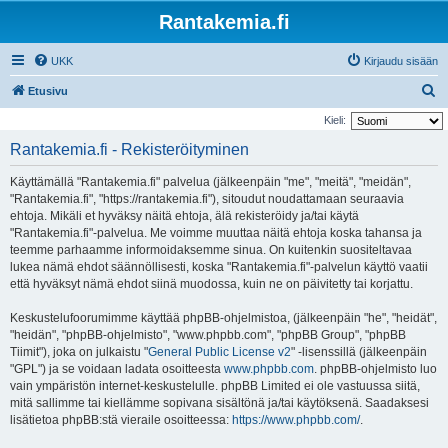
Rantakemia.fi
UKK
Kirjaudu sisään
E
Etusivu
t
Kieli:
s
Rantakemia.fi - Rekisteröityminen
i
Käyttämällä "Rantakemia.fi" palvelua (jälkeenpäin "me", "meitä", "meidän",
"Rantakemia.fi", "https://rantakemia.fi"), sitoudut noudattamaan seuraavia
ehtoja. Mikäli et hyväksy näitä ehtoja, älä rekisteröidy ja/tai käytä
"Rantakemia.fi"-palvelua. Me voimme muuttaa näitä ehtoja koska tahansa ja
teemme parhaamme informoidaksemme sinua. On kuitenkin suositeltavaa
lukea nämä ehdot säännöllisesti, koska "Rantakemia.fi"-palvelun käyttö vaatii
että hyväksyt nämä ehdot siinä muodossa, kuin ne on päivitetty tai korjattu.
Keskustelufoorumimme käyttää phpBB-ohjelmistoa, (jälkeenpäin "he", "heidät",
"heidän", "phpBB-ohjelmisto", "www.phpbb.com", "phpBB Group", "phpBB
Tiimit"), joka on julkaistu "
General Public License v2
" -lisenssillä (jälkeenpäin
"GPL") ja se voidaan ladata osoitteesta
www.phpbb.com
. phpBB-ohjelmisto luo
vain ympäristön internet-keskustelulle. phpBB Limited ei ole vastuussa siitä,
mitä sallimme tai kiellämme sopivana sisältönä ja/tai käytöksenä. Saadaksesi
lisätietoa phpBB:stä vieraile osoitteessa:
https://www.phpbb.com/
.