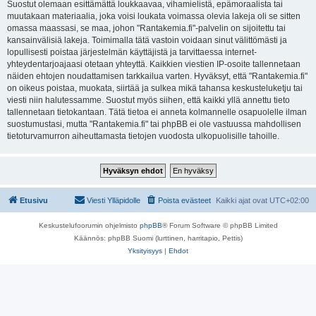
Suostut olemaan esittämättä loukkaavaa, vihamielistä, epämoraalista tai
muutakaan materiaalia, joka voisi loukata voimassa olevia lakeja oli se sitten
omassa maassasi, se maa, johon "Rantakemia.fi"-palvelin on sijoitettu tai
kansainvälisiä lakeja. Toimimalla tätä vastoin voidaan sinut välittömästi ja
lopullisesti poistaa järjestelmän käyttäjistä ja tarvittaessa internet-
yhteydentarjoajaasi otetaan yhteyttä. Kaikkien viestien IP-osoite tallennetaan
näiden ehtojen noudattamisen tarkkailua varten. Hyväksyt, että "Rantakemia.fi"
on oikeus poistaa, muokata, siirtää ja sulkea mikä tahansa keskusteluketju tai
viesti niin halutessamme. Suostut myös siihen, että kaikki yllä annettu tieto
tallennetaan tietokantaan. Tätä tietoa ei anneta kolmannelle osapuolelle ilman
suostumustasi, mutta "Rantakemia.fi" tai phpBB ei ole vastuussa mahdollisen
tietoturvamurron aiheuttamasta tietojen vuodosta ulkopuolisille tahoille.
Etusivu
Viesti Ylläpidolle
Poista evästeet
Kaikki ajat ovat
UTC+02:00
Keskustelufoorumin ohjelmisto
phpBB
® Forum Software © phpBB Limited
Käännös: phpBB Suomi (lurttinen, harritapio, Pettis)
Yksityisyys
|
Ehdot