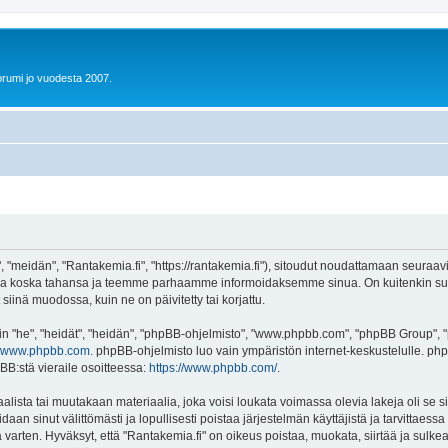
orumi jo vuodesta 2007.
"meidän", "Rantakemia.fi", "https://rantakemia.fi"), sitoudut noudattamaan seuraavia 
oja koska tahansa ja teemme parhaamme informoidaksemme sinua. On kuitenkin suo
siinä muodossa, kuin ne on päivitetty tai korjattu.
"he", "heidät", "heidän", "phpBB-ohjelmisto", "www.phpbb.com", "phpBB Group", "ph
www.phpbb.com
. phpBB-ohjelmisto luo vain ympäristön internet-keskustelulle. php
BB:stä vieraile osoitteessa:
https://www.phpbb.com/
.
lista tai muutakaan materiaalia, joka voisi loukata voimassa olevia lakeja oli se 
oidaan sinut välittömästi ja lopullisesti poistaa järjestelmän käyttäjistä ja tarvittaes
varten. Hyväksyt, että "Rantakemia.fi" on oikeus poistaa, muokata, siirtää ja sulke