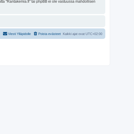
mutta "Rantakemia.fi" tai phpBB ei ole vastuussa mahdollisen
Viesti Ylläpidolle
Poista evästeet
Kaikki ajat ovat
UTC+02:00