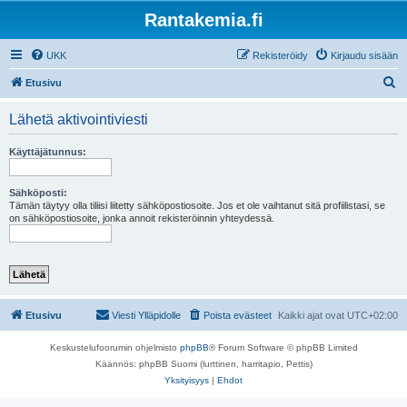
Rantakemia.fi
UKK
Rekisteröidy
Kirjaudu sisään
E
Etusivu
t
Lähetä aktivointiviesti
s
i
Käyttäjätunnus:
Sähköposti:
Tämän täytyy olla tiliisi liitetty sähköpostiosoite. Jos et ole vaihtanut sitä profiilistasi, se
on sähköpostiosoite, jonka annoit rekisteröinnin yhteydessä.
Etusivu
Viesti Ylläpidolle
Poista evästeet
Kaikki ajat ovat
UTC+02:00
Keskustelufoorumin ohjelmisto
phpBB
® Forum Software © phpBB Limited
Käännös: phpBB Suomi (lurttinen, harritapio, Pettis)
Yksityisyys
|
Ehdot