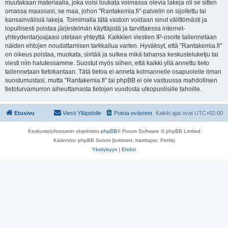
muutakaan materiaalia, joka voisi loukata voimassa olevia lakeja oli se sitten
omassa maassasi, se maa, johon "Rantakemia.fi"-palvelin on sijoitettu tai
kansainvälisiä lakeja. Toimimalla tätä vastoin voidaan sinut välittömästi ja
lopullisesti poistaa järjestelmän käyttäjistä ja tarvittaessa internet-
yhteydentarjoajaasi otetaan yhteyttä. Kaikkien viestien IP-osoite tallennetaan
näiden ehtojen noudattamisen tarkkailua varten. Hyväksyt, että "Rantakemia.fi"
on oikeus poistaa, muokata, siirtää ja sulkea mikä tahansa keskusteluketju tai
viesti niin halutessamme. Suostut myös siihen, että kaikki yllä annettu tieto
tallennetaan tietokantaan. Tätä tietoa ei anneta kolmannelle osapuolelle ilman
suostumustasi, mutta "Rantakemia.fi" tai phpBB ei ole vastuussa mahdollisen
tietoturvamurron aiheuttamasta tietojen vuodosta ulkopuolisille tahoille.
Etusivu
Viesti Ylläpidolle
Poista evästeet
Kaikki ajat ovat
UTC+02:00
Keskustelufoorumin ohjelmisto
phpBB
® Forum Software © phpBB Limited
Käännös: phpBB Suomi (lurttinen, harritapio, Pettis)
Yksityisyys
|
Ehdot