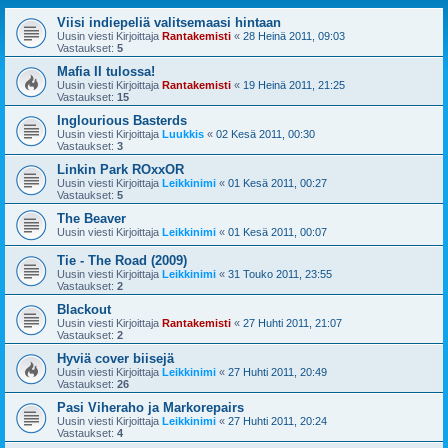
Viisi indiepeliä valitsemaasi hintaan
Uusin viesti Kirjoittaja
Rantakemisti
«
28 Heinä 2011, 09:03
Vastaukset:
5
Mafia II tulossa!
Uusin viesti Kirjoittaja
Rantakemisti
«
19 Heinä 2011, 21:25
Vastaukset:
15
Inglourious Basterds
Uusin viesti Kirjoittaja
Luukkis
«
02 Kesä 2011, 00:30
Vastaukset:
3
Linkin Park ROxxOR
Uusin viesti Kirjoittaja
Leikkinimi
«
01 Kesä 2011, 00:27
Vastaukset:
5
The Beaver
Uusin viesti Kirjoittaja
Leikkinimi
«
01 Kesä 2011, 00:07
Tie - The Road (2009)
Uusin viesti Kirjoittaja
Leikkinimi
«
31 Touko 2011, 23:55
Vastaukset:
2
Blackout
Uusin viesti Kirjoittaja
Rantakemisti
«
27 Huhti 2011, 21:07
Vastaukset:
2
Hyviä cover biisejä
Uusin viesti Kirjoittaja
Leikkinimi
«
27 Huhti 2011, 20:49
Vastaukset:
26
Pasi Viheraho ja Markorepairs
Uusin viesti Kirjoittaja
Leikkinimi
«
27 Huhti 2011, 20:24
Vastaukset:
4