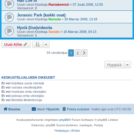
Half Life III
Uusin viesti Kirjoittaja
Rantakemisti
«
07 Joulu 2008, 12:55
Vastaukset:
2
Jurassic Park (kaikki osat)
Uusin viesti Kirjoittaja
Norsula
«
30 Marras 2008, 13:18
Hyviä (live)videoita
Uusin viesti Kirjoittaja
Sonido
«
16 Marras 2008, 04:13
Vastaukset:
1
Uusi Aihe
1
2
Seuraava
94 viestiketjua
Hyppää
KESKUSTELUALUEEN OIKEUDET
Et voi
kirjoittaa uusia viestejä
Et voi
vastata viestiketjuihin
Et voi
muokata omia viestejäsi
Et voi
poistaa omia viestejäsi
Et voi
lähettää liitetiedostoja
Etusivu
Viesti Ylläpidolle
Poista evästeet
Kaikki ajat ovat
UTC+02:00
Keskustelufoorumin ohjelmisto
phpBB
® Forum Software © phpBB Limited
Käännös: phpBB Suomi (lurttinen, harritapio, Pettis)
Yksityisyys
|
Ehdot