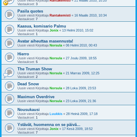
Uusin viesti Kirjoittaja
Rantakemisti
«
21 Maalis 2010, 10:20
Vastaukset:
3
Pasila quotes
Uusin viesti Kirjoittaja
Rantakemisti
«
16 Maalis 2010, 10:34
Vastaukset:
7
Kaasua, komisario Palmu
Uusin viesti Kirjoittaja
Jonix
«
13 Helmi 2010, 15:02
Vastaukset:
1
Avatar aiheuttaa masennusta!
Uusin viesti Kirjoittaja
Norsula
«
06 Helmi 2010, 00:43
Hierro
Uusin viesti Kirjoittaja
Norsula
«
27 Joulu 2009, 18:55
Vastaukset:
5
The Truman Show
Uusin viesti Kirjoittaja
Norsula
«
21 Marras 2009, 12:25
Vastaukset:
2
Dead Snow
Uusin viesti Kirjoittaja
Norsula
«
28 Loka 2009, 23:53
Maximun Overdrive
Uusin viesti Kirjoittaja
Norsula
«
23 Loka 2009, 21:36
Nousukausi
Uusin viesti Kirjoittaja
Luukkis
«
28 Heinä 2009, 17:18
Vastaukset:
1
Ystävät, huomenna on se päivä...
Uusin viesti Kirjoittaja
Jonix
«
17 Kesä 2009, 18:52
Vastaukset:
7