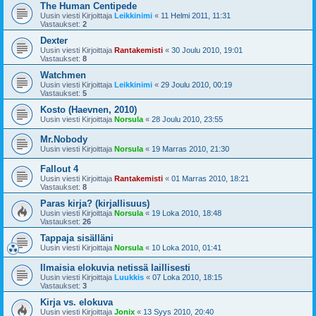
The Human Centipede
Uusin viesti Kirjoittaja
Leikkinimi
«
11 Helmi 2011, 11:31
Vastaukset:
2
Dexter
Uusin viesti Kirjoittaja
Rantakemisti
«
30 Joulu 2010, 19:01
Vastaukset:
8
Watchmen
Uusin viesti Kirjoittaja
Leikkinimi
«
29 Joulu 2010, 00:19
Vastaukset:
5
Kosto (Haevnen, 2010)
Uusin viesti Kirjoittaja
Norsula
«
28 Joulu 2010, 23:55
Mr.Nobody
Uusin viesti Kirjoittaja
Norsula
«
19 Marras 2010, 21:30
Fallout 4
Uusin viesti Kirjoittaja
Rantakemisti
«
01 Marras 2010, 18:21
Vastaukset:
8
Paras kirja? (kirjallisuus)
Uusin viesti Kirjoittaja
Norsula
«
19 Loka 2010, 18:48
Vastaukset:
26
Tappaja sisälläni
Uusin viesti Kirjoittaja
Norsula
«
10 Loka 2010, 01:41
Ilmaisia elokuvia netissä laillisesti
Uusin viesti Kirjoittaja
Luukkis
«
07 Loka 2010, 18:15
Vastaukset:
3
Kirja vs. elokuva
Uusin viesti Kirjoittaja
Jonix
«
13 Syys 2010, 20:40