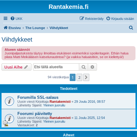
Rantakemia.fi
UKK
Rekisteröidy
Kirjaudu sisään
E
Etusivu
The Lounge
Viihdykkeet
t
Viihdykkeet
s
Alueen säännöt
i
Juonipaljastuksista täytyy ilmoittaa etukäteen esimerkiksi spoileritagein. Ethän halua
pilata Matti Meikäläisen katselunautintoa? (ja vaikka haluaisitkin, se on kiellettyä!)
Etsi
Tarkennettu haku
Uusi Aihe
1
2
Seuraava
94 viestiketjua
Tiedotteet
Forumilla SSL-salaus
Uusin viesti Kirjoittaja
Rantakemisti
«
29 Joulu 2016, 08:57
Lähetetty Sijainti:
Yleinen juoruilu
Foorumi päivitetty
Uusin viesti Kirjoittaja
Rantakemisti
«
11 Joulu 2025, 12:54
Lähetetty Sijainti:
Yleinen juoruilu
Vastaukset:
2
Aiheet