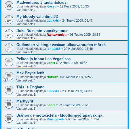
Madventures 3 tuotantokausi
Uusin viesti Kirjoittaja
Kossu
«
12 Kesä 2009, 15:33
Vastaukset:
9
My bloody valentine 3D
Uusin viesti Kirjoittaja
Luukkis
«
24 Touko 2009, 03:42
Vastaukset:
1
Duke Nukemin vuosikymmen
Uusin viesti Kirjoittaja
Rantakemisti
«
08 Touko 2009, 20:53
Vastaukset:
2
Outlander: viikingit vastaan ulkoavaruuden mörkö
Uusin viesti Kirjoittaja
johtaja88
«
22 Huhti 2009, 16:49
Vastaukset:
3
Pelkoa ja inhoa Las Vegasissa
Uusin viesti Kirjoittaja
Jonix
«
22 Huhti 2009, 16:38
Vastaukset:
3
Max Payne leffa
Uusin viesti Kirjoittaja
Norsula
«
03 Maalis 2009, 18:58
Vastaukset:
4
This Is England
Uusin viesti Kirjoittaja
Luukkis
«
23 Helmi 2009, 14:28
Vastaukset:
1
Marttyyrit
Uusin viesti Kirjoittaja
Jonix
«
22 Tammi 2009, 21:28
Vastaukset:
5
Diarios de motocicleta - Moottoripyöräpäiväkirja
Uusin viesti Kirjoittaja
Ruisperkele
«
06 Tammi 2009, 13:14
Vastaukset:
1