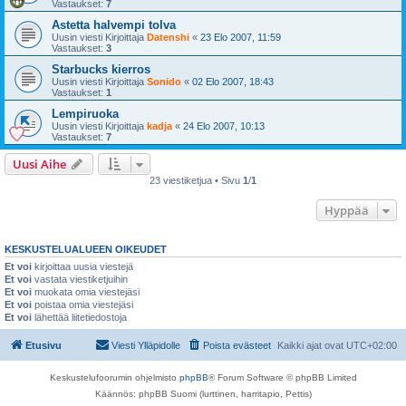
Vastaukset:
7
Astetta halvempi tolva
Uusin viesti Kirjoittaja
Datenshi
«
23 Elo 2007, 11:59
Vastaukset:
3
Starbucks kierros
Uusin viesti Kirjoittaja
Sonido
«
02 Elo 2007, 18:43
Vastaukset:
1
Lempiruoka
Uusin viesti Kirjoittaja
kadja
«
24 Elo 2007, 10:13
Vastaukset:
7
Uusi Aihe
23 viestiketjua • Sivu
1
/
1
Hyppää
KESKUSTELUALUEEN OIKEUDET
Et voi
kirjoittaa uusia viestejä
Et voi
vastata viestiketjuihin
Et voi
muokata omia viestejäsi
Et voi
poistaa omia viestejäsi
Et voi
lähettää liitetiedostoja
Etusivu
Viesti Ylläpidolle
Poista evästeet
Kaikki ajat ovat
UTC+02:00
Keskustelufoorumin ohjelmisto
phpBB
® Forum Software © phpBB Limited
Käännös: phpBB Suomi (lurttinen, harritapio, Pettis)