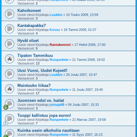
Vastaukset:
2
Kahvikoneet
Uusin viesti Kirjoittaja
Luukkis
«
10 Touko 2009, 13:59
Vastaukset:
3
Kantakapakka?
Uusin viesti Kirjoittaja
Kossu
«
19 Tammi 2009, 01:07
Vastaukset:
4
Hyvät oluet
Uusin viesti Kirjoittaja
Rantakemisti
«
17 Helmi 2008, 17:00
Vastaukset:
5
Tipaton Tammikuu
Uusin viesti Kirjoittaja
Ruisperkele
«
21 Tammi 2008, 19:02
Vastaukset:
13
Uusi Vuosi, Uudet Kujeet!!
Uusin viesti Kirjoittaja
Luukkis
«
20 Joulu 2007, 15:47
Vastaukset:
3
Maistuuko liikaa?
Uusin viesti Kirjoittaja
Ruisperkele
«
11 Joulu 2007, 19:49
Vastaukset:
17
Juomisen edut vs. haitat
Uusin viesti Kirjoittaja
johtaja88
«
04 Joulu 2007, 15:33
Vastaukset:
3
Tuoppi kallistuu jopa euron!
Uusin viesti Kirjoittaja
Ruisperkele
«
21 Marras 2007, 19:58
Vastaukset:
7
Kuinka usein alkoholia nautitaan
Uusin viesti Kirjoittaja
Ruisperkele
«
11 Syys 2007, 16:13