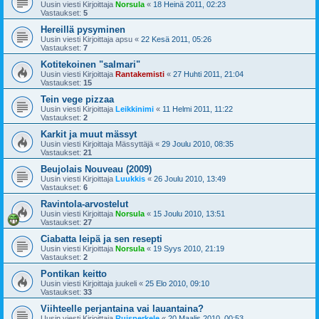
Uusin viesti Kirjoittaja
Norsula
«
18 Heinä 2011, 02:23
Vastaukset:
5
Hereillä pysyminen
Uusin viesti Kirjoittaja
apsu
«
22 Kesä 2011, 05:26
Vastaukset:
7
Kotitekoinen "salmari"
Uusin viesti Kirjoittaja
Rantakemisti
«
27 Huhti 2011, 21:04
Vastaukset:
15
Tein vege pizzaa
Uusin viesti Kirjoittaja
Leikkinimi
«
11 Helmi 2011, 11:22
Vastaukset:
2
Karkit ja muut mässyt
Uusin viesti Kirjoittaja
Mässyttäjä
«
29 Joulu 2010, 08:35
Vastaukset:
21
Beujolais Nouveau (2009)
Uusin viesti Kirjoittaja
Luukkis
«
26 Joulu 2010, 13:49
Vastaukset:
6
Ravintola-arvostelut
Uusin viesti Kirjoittaja
Norsula
«
15 Joulu 2010, 13:51
Vastaukset:
27
Ciabatta leipä ja sen resepti
Uusin viesti Kirjoittaja
Norsula
«
19 Syys 2010, 21:19
Vastaukset:
2
Pontikan keitto
Uusin viesti Kirjoittaja
juukeli
«
25 Elo 2010, 09:10
Vastaukset:
33
Viihteelle perjantaina vai lauantaina?
Uusin viesti Kirjoittaja
Ruisperkele
«
20 Maalis 2010, 00:53