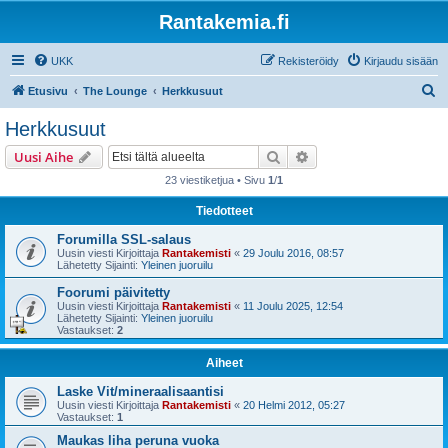
Rantakemia.fi
UKK
Rekisteröidy
Kirjaudu sisään
E
Etusivu
The Lounge
Herkkusuut
t
Herkkusuut
s
Etsi
Tarkennettu haku
Uusi Aihe
i
23 viestiketjua • Sivu
1
/
1
Tiedotteet
Forumilla SSL-salaus
Uusin viesti Kirjoittaja
Rantakemisti
«
29 Joulu 2016, 08:57
Lähetetty Sijainti:
Yleinen juoruilu
Foorumi päivitetty
Uusin viesti Kirjoittaja
Rantakemisti
«
11 Joulu 2025, 12:54
Lähetetty Sijainti:
Yleinen juoruilu
Vastaukset:
2
Aiheet
Laske Vit/mineraalisaantisi
Uusin viesti Kirjoittaja
Rantakemisti
«
20 Helmi 2012, 05:27
Vastaukset:
1
Maukas liha peruna vuoka