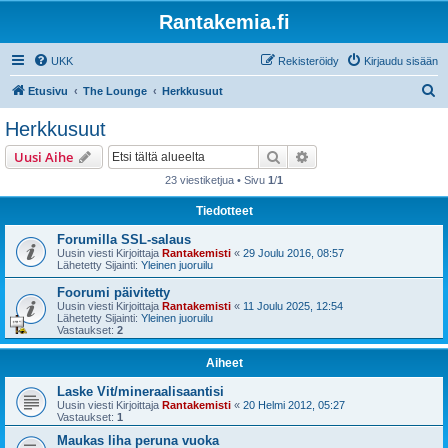
Rantakemia.fi
UKK
Rekisteröidy
Kirjaudu sisään
E
Etusivu
The Lounge
Herkkusuut
t
Herkkusuut
s
Etsi
Tarkennettu haku
Uusi Aihe
i
23 viestiketjua • Sivu
1
/
1
Tiedotteet
Forumilla SSL-salaus
Uusin viesti Kirjoittaja
Rantakemisti
«
29 Joulu 2016, 08:57
Lähetetty Sijainti:
Yleinen juoruilu
Foorumi päivitetty
Uusin viesti Kirjoittaja
Rantakemisti
«
11 Joulu 2025, 12:54
Lähetetty Sijainti:
Yleinen juoruilu
Vastaukset:
2
Aiheet
Laske Vit/mineraalisaantisi
Uusin viesti Kirjoittaja
Rantakemisti
«
20 Helmi 2012, 05:27
Vastaukset:
1
Maukas liha peruna vuoka