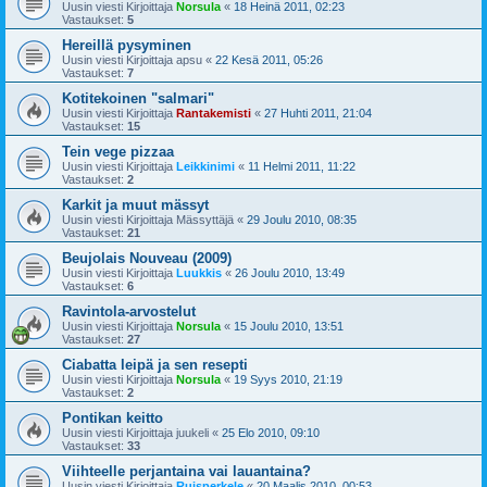
Uusin viesti Kirjoittaja
Norsula
«
18 Heinä 2011, 02:23
Vastaukset:
5
Hereillä pysyminen
Uusin viesti Kirjoittaja
apsu
«
22 Kesä 2011, 05:26
Vastaukset:
7
Kotitekoinen "salmari"
Uusin viesti Kirjoittaja
Rantakemisti
«
27 Huhti 2011, 21:04
Vastaukset:
15
Tein vege pizzaa
Uusin viesti Kirjoittaja
Leikkinimi
«
11 Helmi 2011, 11:22
Vastaukset:
2
Karkit ja muut mässyt
Uusin viesti Kirjoittaja
Mässyttäjä
«
29 Joulu 2010, 08:35
Vastaukset:
21
Beujolais Nouveau (2009)
Uusin viesti Kirjoittaja
Luukkis
«
26 Joulu 2010, 13:49
Vastaukset:
6
Ravintola-arvostelut
Uusin viesti Kirjoittaja
Norsula
«
15 Joulu 2010, 13:51
Vastaukset:
27
Ciabatta leipä ja sen resepti
Uusin viesti Kirjoittaja
Norsula
«
19 Syys 2010, 21:19
Vastaukset:
2
Pontikan keitto
Uusin viesti Kirjoittaja
juukeli
«
25 Elo 2010, 09:10
Vastaukset:
33
Viihteelle perjantaina vai lauantaina?
Uusin viesti Kirjoittaja
Ruisperkele
«
20 Maalis 2010, 00:53