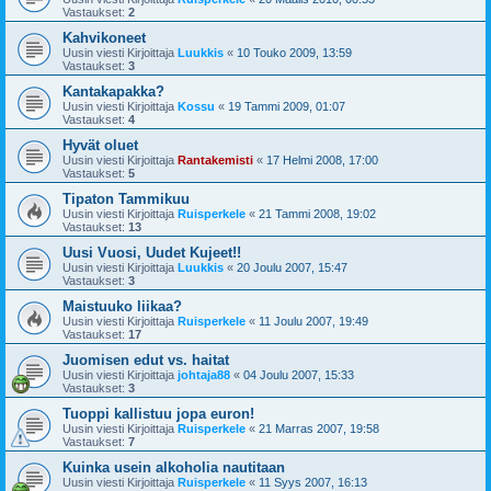
Vastaukset:
2
Kahvikoneet
Uusin viesti Kirjoittaja
Luukkis
«
10 Touko 2009, 13:59
Vastaukset:
3
Kantakapakka?
Uusin viesti Kirjoittaja
Kossu
«
19 Tammi 2009, 01:07
Vastaukset:
4
Hyvät oluet
Uusin viesti Kirjoittaja
Rantakemisti
«
17 Helmi 2008, 17:00
Vastaukset:
5
Tipaton Tammikuu
Uusin viesti Kirjoittaja
Ruisperkele
«
21 Tammi 2008, 19:02
Vastaukset:
13
Uusi Vuosi, Uudet Kujeet!!
Uusin viesti Kirjoittaja
Luukkis
«
20 Joulu 2007, 15:47
Vastaukset:
3
Maistuuko liikaa?
Uusin viesti Kirjoittaja
Ruisperkele
«
11 Joulu 2007, 19:49
Vastaukset:
17
Juomisen edut vs. haitat
Uusin viesti Kirjoittaja
johtaja88
«
04 Joulu 2007, 15:33
Vastaukset:
3
Tuoppi kallistuu jopa euron!
Uusin viesti Kirjoittaja
Ruisperkele
«
21 Marras 2007, 19:58
Vastaukset:
7
Kuinka usein alkoholia nautitaan
Uusin viesti Kirjoittaja
Ruisperkele
«
11 Syys 2007, 16:13