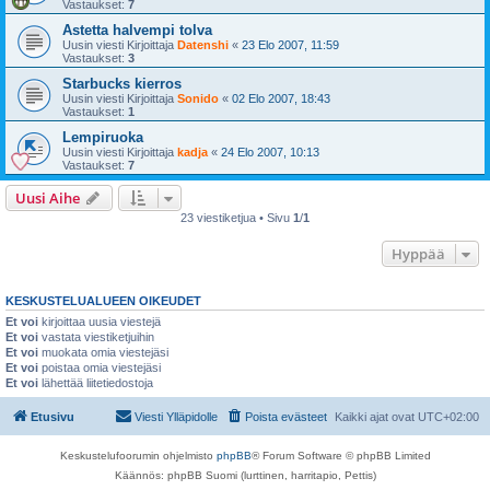
Vastaukset:
7
Astetta halvempi tolva
Uusin viesti Kirjoittaja
Datenshi
«
23 Elo 2007, 11:59
Vastaukset:
3
Starbucks kierros
Uusin viesti Kirjoittaja
Sonido
«
02 Elo 2007, 18:43
Vastaukset:
1
Lempiruoka
Uusin viesti Kirjoittaja
kadja
«
24 Elo 2007, 10:13
Vastaukset:
7
Uusi Aihe
23 viestiketjua • Sivu
1
/
1
Hyppää
KESKUSTELUALUEEN OIKEUDET
Et voi
kirjoittaa uusia viestejä
Et voi
vastata viestiketjuihin
Et voi
muokata omia viestejäsi
Et voi
poistaa omia viestejäsi
Et voi
lähettää liitetiedostoja
Etusivu
Viesti Ylläpidolle
Poista evästeet
Kaikki ajat ovat
UTC+02:00
Keskustelufoorumin ohjelmisto
phpBB
® Forum Software © phpBB Limited
Käännös: phpBB Suomi (lurttinen, harritapio, Pettis)