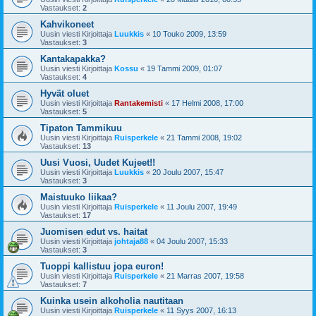
Vastaukset:
2
Kahvikoneet
Uusin viesti Kirjoittaja
Luukkis
«
10 Touko 2009, 13:59
Vastaukset:
3
Kantakapakka?
Uusin viesti Kirjoittaja
Kossu
«
19 Tammi 2009, 01:07
Vastaukset:
4
Hyvät oluet
Uusin viesti Kirjoittaja
Rantakemisti
«
17 Helmi 2008, 17:00
Vastaukset:
5
Tipaton Tammikuu
Uusin viesti Kirjoittaja
Ruisperkele
«
21 Tammi 2008, 19:02
Vastaukset:
13
Uusi Vuosi, Uudet Kujeet!!
Uusin viesti Kirjoittaja
Luukkis
«
20 Joulu 2007, 15:47
Vastaukset:
3
Maistuuko liikaa?
Uusin viesti Kirjoittaja
Ruisperkele
«
11 Joulu 2007, 19:49
Vastaukset:
17
Juomisen edut vs. haitat
Uusin viesti Kirjoittaja
johtaja88
«
04 Joulu 2007, 15:33
Vastaukset:
3
Tuoppi kallistuu jopa euron!
Uusin viesti Kirjoittaja
Ruisperkele
«
21 Marras 2007, 19:58
Vastaukset:
7
Kuinka usein alkoholia nautitaan
Uusin viesti Kirjoittaja
Ruisperkele
«
11 Syys 2007, 16:13