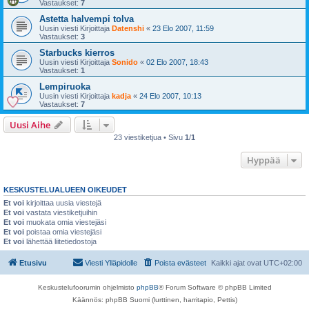
Vastaukset:
7
Astetta halvempi tolva
Uusin viesti Kirjoittaja
Datenshi
«
23 Elo 2007, 11:59
Vastaukset:
3
Starbucks kierros
Uusin viesti Kirjoittaja
Sonido
«
02 Elo 2007, 18:43
Vastaukset:
1
Lempiruoka
Uusin viesti Kirjoittaja
kadja
«
24 Elo 2007, 10:13
Vastaukset:
7
Uusi Aihe
23 viestiketjua • Sivu
1
/
1
Hyppää
KESKUSTELUALUEEN OIKEUDET
Et voi
kirjoittaa uusia viestejä
Et voi
vastata viestiketjuihin
Et voi
muokata omia viestejäsi
Et voi
poistaa omia viestejäsi
Et voi
lähettää liitetiedostoja
Etusivu
Viesti Ylläpidolle
Poista evästeet
Kaikki ajat ovat
UTC+02:00
Keskustelufoorumin ohjelmisto
phpBB
® Forum Software © phpBB Limited
Käännös: phpBB Suomi (lurttinen, harritapio, Pettis)