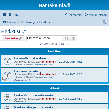
Rantakemia.fi
UKK
Rekisteröidy
Kirjaudu sisään
E
Etusivu
The Lounge
Herkkusuut
t
Herkkusuut
s
Etsi
Tarkennettu haku
Uusi Aihe
i
23 viestiketjua • Sivu
1
/
1
Tiedotteet
Forumilla SSL-salaus
Uusin viesti Kirjoittaja
Rantakemisti
«
29 Joulu 2016, 08:57
Lähetetty Sijainti:
Yleinen juoruilu
Foorumi päivitetty
Uusin viesti Kirjoittaja
Rantakemisti
«
11 Joulu 2025, 12:54
Lähetetty Sijainti:
Yleinen juoruilu
Vastaukset:
2
Aiheet
Laske Vit/mineraalisaantisi
Uusin viesti Kirjoittaja
Rantakemisti
«
20 Helmi 2012, 05:27
Vastaukset:
1
Maukas liha peruna vuoka