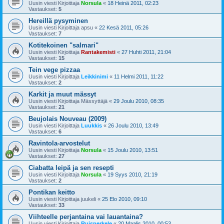
Uusin viesti Kirjoittaja
Norsula
«
18 Heinä 2011, 02:23
Vastaukset:
5
Hereillä pysyminen
Uusin viesti Kirjoittaja
apsu
«
22 Kesä 2011, 05:26
Vastaukset:
7
Kotitekoinen "salmari"
Uusin viesti Kirjoittaja
Rantakemisti
«
27 Huhti 2011, 21:04
Vastaukset:
15
Tein vege pizzaa
Uusin viesti Kirjoittaja
Leikkinimi
«
11 Helmi 2011, 11:22
Vastaukset:
2
Karkit ja muut mässyt
Uusin viesti Kirjoittaja
Mässyttäjä
«
29 Joulu 2010, 08:35
Vastaukset:
21
Beujolais Nouveau (2009)
Uusin viesti Kirjoittaja
Luukkis
«
26 Joulu 2010, 13:49
Vastaukset:
6
Ravintola-arvostelut
Uusin viesti Kirjoittaja
Norsula
«
15 Joulu 2010, 13:51
Vastaukset:
27
Ciabatta leipä ja sen resepti
Uusin viesti Kirjoittaja
Norsula
«
19 Syys 2010, 21:19
Vastaukset:
2
Pontikan keitto
Uusin viesti Kirjoittaja
juukeli
«
25 Elo 2010, 09:10
Vastaukset:
33
Viihteelle perjantaina vai lauantaina?
Uusin viesti Kirjoittaja
Ruisperkele
«
20 Maalis 2010, 00:53