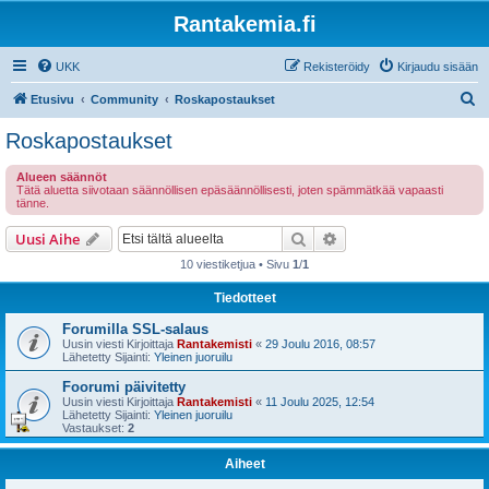
Rantakemia.fi
UKK
Rekisteröidy
Kirjaudu sisään
E
Etusivu
Community
Roskapostaukset
t
Roskapostaukset
s
Alueen säännöt
i
Tätä aluetta siivotaan säännöllisen epäsäännöllisesti, joten spämmätkää vapaasti
tänne.
Etsi
Tarkennettu haku
Uusi Aihe
10 viestiketjua • Sivu
1
/
1
Tiedotteet
Forumilla SSL-salaus
Uusin viesti Kirjoittaja
Rantakemisti
«
29 Joulu 2016, 08:57
Lähetetty Sijainti:
Yleinen juoruilu
Foorumi päivitetty
Uusin viesti Kirjoittaja
Rantakemisti
«
11 Joulu 2025, 12:54
Lähetetty Sijainti:
Yleinen juoruilu
Vastaukset:
2
Aiheet