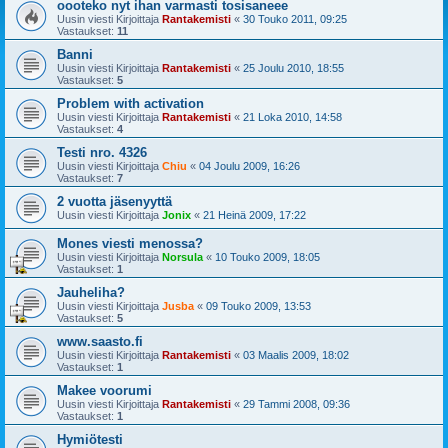
oooteko nyt ihan varmasti tosisaneee
Uusin viesti Kirjoittaja
Rantakemisti
«
30 Touko 2011, 09:25
Vastaukset:
11
Banni
Uusin viesti Kirjoittaja
Rantakemisti
«
25 Joulu 2010, 18:55
Vastaukset:
5
Problem with activation
Uusin viesti Kirjoittaja
Rantakemisti
«
21 Loka 2010, 14:58
Vastaukset:
4
Testi nro. 4326
Uusin viesti Kirjoittaja
Chiu
«
04 Joulu 2009, 16:26
Vastaukset:
7
2 vuotta jäsenyyttä
Uusin viesti Kirjoittaja
Jonix
«
21 Heinä 2009, 17:22
Mones viesti menossa?
Uusin viesti Kirjoittaja
Norsula
«
10 Touko 2009, 18:05
Vastaukset:
1
Jauheliha?
Uusin viesti Kirjoittaja
Jusba
«
09 Touko 2009, 13:53
Vastaukset:
5
www.saasto.fi
Uusin viesti Kirjoittaja
Rantakemisti
«
03 Maalis 2009, 18:02
Vastaukset:
1
Makee voorumi
Uusin viesti Kirjoittaja
Rantakemisti
«
29 Tammi 2008, 09:36
Vastaukset:
1
Hymiötesti