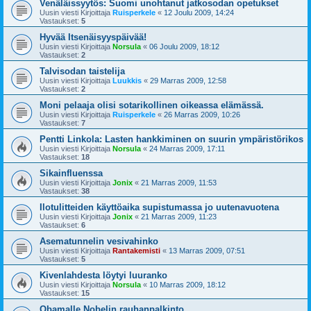
Venäläissyytös: Suomi unohtanut jatkosodan opetukset
Uusin viesti Kirjoittaja
Ruisperkele
«
12 Joulu 2009, 14:24
Vastaukset:
5
Hyvää Itsenäisyyspäivää!
Uusin viesti Kirjoittaja
Norsula
«
06 Joulu 2009, 18:12
Vastaukset:
2
Talvisodan taistelija
Uusin viesti Kirjoittaja
Luukkis
«
29 Marras 2009, 12:58
Vastaukset:
2
Moni pelaaja olisi sotarikollinen oikeassa elämässä.
Uusin viesti Kirjoittaja
Ruisperkele
«
26 Marras 2009, 10:26
Vastaukset:
7
Pentti Linkola: Lasten hankkiminen on suurin ympäristörikos
Uusin viesti Kirjoittaja
Norsula
«
24 Marras 2009, 17:11
Vastaukset:
18
Sikainfluenssa
Uusin viesti Kirjoittaja
Jonix
«
21 Marras 2009, 11:53
Vastaukset:
38
Ilotulitteiden käyttöaika supistumassa jo uutenavuotena
Uusin viesti Kirjoittaja
Jonix
«
21 Marras 2009, 11:23
Vastaukset:
6
Asematunnelin vesivahinko
Uusin viesti Kirjoittaja
Rantakemisti
«
13 Marras 2009, 07:51
Vastaukset:
5
Kivenlahdesta löytyi luuranko
Uusin viesti Kirjoittaja
Norsula
«
10 Marras 2009, 18:12
Vastaukset:
15
Obamalle Nobelin rauhanpalkinto