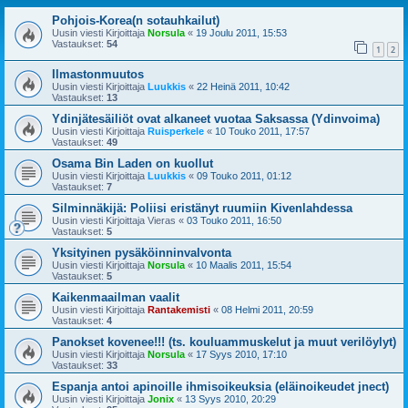
Pohjois-Korea(n sotauhkailut)
Uusin viesti Kirjoittaja
Norsula
«
19 Joulu 2011, 15:53
Vastaukset:
54
1
2
Ilmastonmuutos
Uusin viesti Kirjoittaja
Luukkis
«
22 Heinä 2011, 10:42
Vastaukset:
13
Ydinjätesäiliöt ovat alkaneet vuotaa Saksassa (Ydinvoima)
Uusin viesti Kirjoittaja
Ruisperkele
«
10 Touko 2011, 17:57
Vastaukset:
49
Osama Bin Laden on kuollut
Uusin viesti Kirjoittaja
Luukkis
«
09 Touko 2011, 01:12
Vastaukset:
7
Silminnäkijä: Poliisi eristänyt ruumiin Kivenlahdessa
Uusin viesti Kirjoittaja
Vieras
«
03 Touko 2011, 16:50
Vastaukset:
5
Yksityinen pysäköinninvalvonta
Uusin viesti Kirjoittaja
Norsula
«
10 Maalis 2011, 15:54
Vastaukset:
5
Kaikenmaailman vaalit
Uusin viesti Kirjoittaja
Rantakemisti
«
08 Helmi 2011, 20:59
Vastaukset:
4
Panokset kovenee!!! (ts. kouluammuskelut ja muut verilöylyt)
Uusin viesti Kirjoittaja
Norsula
«
17 Syys 2010, 17:10
Vastaukset:
33
Espanja antoi apinoille ihmisoikeuksia (eläinoikeudet jnect)
Uusin viesti Kirjoittaja
Jonix
«
13 Syys 2010, 20:29