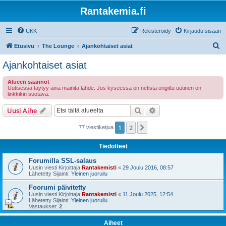
Rantakemia.fi
UKK
Rekisteröidy
Kirjaudu sisään
E
Etusivu
The Lounge
Ajankohtaiset asiat
t
Ajankohtaiset asiat
s
Alueen säännöt
i
Uutisessa täytyy aina mainita lähde. Jos kyseessä on netistä ongittu uutinen on
linkkikin suotava.
Etsi
Tarkennettu haku
Uusi Aihe
1
2
Seuraava
77 viestiketjua
Tiedotteet
Forumilla SSL-salaus
Uusin viesti Kirjoittaja
Rantakemisti
«
29 Joulu 2016, 08:57
Lähetetty Sijainti:
Yleinen juoruilu
Foorumi päivitetty
Uusin viesti Kirjoittaja
Rantakemisti
«
11 Joulu 2025, 12:54
Lähetetty Sijainti:
Yleinen juoruilu
Vastaukset:
2
Aiheet