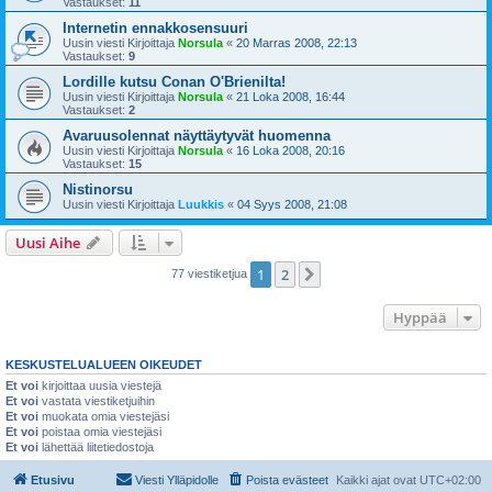
Vastaukset:
11
Internetin ennakkosensuuri
Uusin viesti Kirjoittaja
Norsula
«
20 Marras 2008, 22:13
Vastaukset:
9
Lordille kutsu Conan O'Brienilta!
Uusin viesti Kirjoittaja
Norsula
«
21 Loka 2008, 16:44
Vastaukset:
2
Avaruusolennat näyttäytyvät huomenna
Uusin viesti Kirjoittaja
Norsula
«
16 Loka 2008, 20:16
Vastaukset:
15
Nistinorsu
Uusin viesti Kirjoittaja
Luukkis
«
04 Syys 2008, 21:08
Uusi Aihe
1
2
Seuraava
77 viestiketjua
Hyppää
KESKUSTELUALUEEN OIKEUDET
Et voi
kirjoittaa uusia viestejä
Et voi
vastata viestiketjuihin
Et voi
muokata omia viestejäsi
Et voi
poistaa omia viestejäsi
Et voi
lähettää liitetiedostoja
Etusivu
Viesti Ylläpidolle
Poista evästeet
Kaikki ajat ovat
UTC+02:00