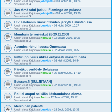
Uusin viesti Kirjoittaja
johtaja88
«
08 Huhti 2009, 13:24
Vastaukset:
4
Jos tämä tahti jatkuu, Flamingo on pulassa
Uusin viesti Kirjoittaja
johtaja88
«
08 Huhti 2009, 13:20
Vastaukset:
3
HS: Talebanin ruoskintavideo järkytti Pakistanissa
Uusin viesti Kirjoittaja
Luukkis
«
05 Huhti 2009, 10:27
Vastaukset:
2
Mumbain terrori-iskut 26-29.11.2008
Uusin viesti Kirjoittaja
Norsula
«
23 Maalis 2009, 19:37
Vastaukset:
3
Asemies riehui Isossa Omenassa
Uusin viesti Kirjoittaja
Norsula
«
02 Maalis 2009, 16:50
Nettiriippuvuus uhkaa erityisesti masentuneita
Uusin viesti Kirjoittaja
Luukkis
«
02 Helmi 2009, 14:54
Vastaukset:
8
Päiväkotiverilöyly Belgiassa
Uusin viesti Kirjoittaja
Norsula
«
26 Tammi 2009, 17:10
Vastaukset:
4
Betsson.fi [SULJETAAN]
Uusin viesti Kirjoittaja
Norsula
«
22 Tammi 2009, 19:50
Vastaukset:
1
Poliisi ampui selkään käsiraudoissa olevaa.
Uusin viesti Kirjoittaja
Jonix
«
12 Tammi 2009, 19:17
Vastaukset:
4
Melkoinen patentti
Uusin viesti Kirjoittaja
Luukkis
«
18 Joulu 2008, 13:38