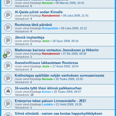
Uusin viesti Kirjoittaja
Norsula
«
08 Marras 2009, 10:41
Vastaukset:
5
Al-Qaida julisti sodan Kiinalle
Uusin viesti Kirjoittaja
Rantakemisti
«
09 Loka 2009, 21:41
Vastaukset:
4
Ruotsissa tänä päivänä
Uusin viesti Kirjoittaja
Ruisperkele
«
09 Loka 2009, 15:12
Vastaukset:
4
Jänniä implantteja
Uusin viesti Kirjoittaja
Jonix
«
26 Syys 2009, 00:16
Vastaukset:
2
Madonnan karisma vertautuu Jeesukseen ja Hitleriin
Uusin viesti Kirjoittaja
Rantakemisti
«
07 Elo 2009, 06:30
Vastaukset:
1
Asevelvollisuus lakkautetaan Ruotsissa
Uusin viesti Kirjoittaja
Jonix
«
17 Kesä 2009, 18:54
Vastaukset:
3
Kotihoitajaa epäillään neljän vanhuksen surmaamisesta
Uusin viesti Kirjoittaja
Norsula
«
20 Touko 2009, 15:55
Vastaukset:
2
16-vuotia tyttö tilasi äitinsä palkkamurhan
Uusin viesti Kirjoittaja
Kossu
«
20 Touko 2009, 09:57
Vastaukset:
18
Enterprise tekee paluun Linnanmäelle - JEE!
Uusin viesti Kirjoittaja
Luukkis
«
21 Huhti 2009, 19:35
Vastaukset:
1
Silmä silmästä - nainen saa kostaa happohyökkäyksen