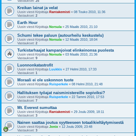
Vastaukset:
25
Kreikan lainat ja velat
Uusin viesti Kirjoittaja
Rantakemisti
«
08 Touko 2010, 11:36
Vastaukset:
2
Earth Hour
Uusin viesti Kirjoittaja
Norsula
«
25 Maalis 2010, 21:10
Schumi tekee paluun (autourheilu keskustelu)
Uusin viesti Kirjoittaja
Norsula
«
12 Maalis 2010, 18:04
Vastaukset:
2
Turkistarhaajat kampanjoivat elinkeinonsa puolesta
Uusin viesti Kirjoittaja
Norsula
«
03 Maalis 2010, 21:36
Vastaukset:
9
Luonnonkatastrofit
Uusin viesti Kirjoittaja
Luukkis
«
27 Helmi 2010, 17:33
Vastaukset:
1
Moraali ei ole uskonnon tuote
Uusin viesti Kirjoittaja
Ruisperkele
«
08 Helmi 2010, 21:48
Hallituksen työajat naisministereille sopiviksi?
Uusin viesti Kirjoittaja
Ruisperkele
«
22 Tammi 2010, 17:53
Vastaukset:
7
Mt. Everest sumuttaa
Uusin viesti Kirjoittaja
Rantakemisti
«
29 Joulu 2009, 18:11
Vastaukset:
3
Nainen saattaa joutua syytteeseen totaalikieltäytymisestä
Uusin viesti Kirjoittaja
Jonix
«
12 Joulu 2009, 23:48
Vastaukset:
3