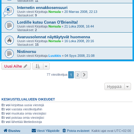
Vastaukset:
11
Internetin ennakkosensuuri
Uusin viesti Kirjoittaja
Norsula
«
20 Marras 2008, 22:13
Vastaukset:
9
Lordille kutsu Conan O'Brienilta!
Uusin viesti Kirjoittaja
Norsula
«
21 Loka 2008, 16:44
Vastaukset:
2
Avaruusolennat näyttäytyvät huomenna
Uusin viesti Kirjoittaja
Norsula
«
16 Loka 2008, 20:16
Vastaukset:
15
Nistinorsu
Uusin viesti Kirjoittaja
Luukkis
«
04 Syys 2008, 21:08
Uusi Aihe
1
2
Seuraava
77 viestiketjua
Hyppää
KESKUSTELUALUEEN OIKEUDET
Et voi
kirjoittaa uusia viestejä
Et voi
vastata viestiketjuihin
Et voi
muokata omia viestejäsi
Et voi
poistaa omia viestejäsi
Et voi
lähettää liitetiedostoja
Etusivu
Viesti Ylläpidolle
Poista evästeet
Kaikki ajat ovat
UTC+02:00