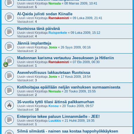
Uusin viesti Kirjoittaja
Norsula
«
08 Marras 2009, 10:41
Vastaukset:
5
Al-Qaida julisti sodan Kiinalle
Uusin viesti Kirjoittaja
Rantakemisti
«
09 Loka 2009, 21:41
Vastaukset:
4
Ruotsissa tänä päivänä
Uusin viesti Kirjoittaja
Ruisperkele
«
09 Loka 2009, 15:12
Vastaukset:
4
Jänniä implantteja
Uusin viesti Kirjoittaja
Jonix
«
26 Syys 2009, 00:16
Vastaukset:
2
Madonnan karisma vertautuu Jeesukseen ja Hitleriin
Uusin viesti Kirjoittaja
Rantakemisti
«
07 Elo 2009, 06:30
Vastaukset:
1
Asevelvollisuus lakkautetaan Ruotsissa
Uusin viesti Kirjoittaja
Jonix
«
17 Kesä 2009, 18:54
Vastaukset:
3
Kotihoitajaa epäillään neljän vanhuksen surmaamisesta
Uusin viesti Kirjoittaja
Norsula
«
20 Touko 2009, 15:55
Vastaukset:
2
16-vuotia tyttö tilasi äitinsä palkkamurhan
Uusin viesti Kirjoittaja
Kossu
«
20 Touko 2009, 09:57
Vastaukset:
18
Enterprise tekee paluun Linnanmäelle - JEE!
Uusin viesti Kirjoittaja
Luukkis
«
21 Huhti 2009, 19:35
Vastaukset:
1
Silmä silmästä - nainen saa kostaa happohyökkäyksen