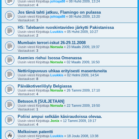
Uusin viesti Kirjoittaja
johtaja88
«
08 Huhti 2009, 13:24
Vastaukset:
4
Jos tämä tahti jatkuu, Flamingo on pulassa
Uusin viesti Kirjoittaja
johtaja88
«
08 Huhti 2009, 13:20
Vastaukset:
3
HS: Talebanin ruoskintavideo järkytti Pakistanissa
Uusin viesti Kirjoittaja
Luukkis
«
05 Huhti 2009, 10:27
Vastaukset:
2
Mumbain terrori-iskut 26-29.11.2008
Uusin viesti Kirjoittaja
Norsula
«
23 Maalis 2009, 19:37
Vastaukset:
3
Asemies riehui Isossa Omenassa
Uusin viesti Kirjoittaja
Norsula
«
02 Maalis 2009, 16:50
Nettiriippuvuus uhkaa erityisesti masentuneita
Uusin viesti Kirjoittaja
Luukkis
«
02 Helmi 2009, 14:54
Vastaukset:
8
Päiväkotiverilöyly Belgiassa
Uusin viesti Kirjoittaja
Norsula
«
26 Tammi 2009, 17:10
Vastaukset:
4
Betsson.fi [SULJETAAN]
Uusin viesti Kirjoittaja
Norsula
«
22 Tammi 2009, 19:50
Vastaukset:
1
Poliisi ampui selkään käsiraudoissa olevaa.
Uusin viesti Kirjoittaja
Jonix
«
12 Tammi 2009, 19:17
Vastaukset:
4
Melkoinen patentti
Uusin viesti Kirjoittaja
Luukkis
«
18 Joulu 2008, 13:38