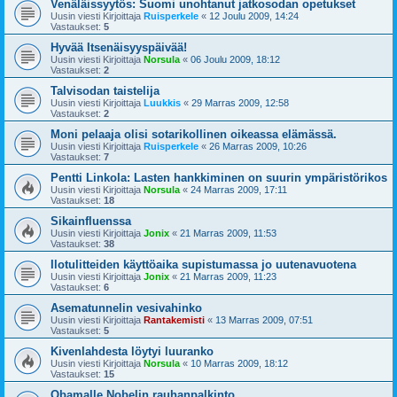
Venäläissyytös: Suomi unohtanut jatkosodan opetukset
Uusin viesti Kirjoittaja
Ruisperkele
«
12 Joulu 2009, 14:24
Vastaukset:
5
Hyvää Itsenäisyyspäivää!
Uusin viesti Kirjoittaja
Norsula
«
06 Joulu 2009, 18:12
Vastaukset:
2
Talvisodan taistelija
Uusin viesti Kirjoittaja
Luukkis
«
29 Marras 2009, 12:58
Vastaukset:
2
Moni pelaaja olisi sotarikollinen oikeassa elämässä.
Uusin viesti Kirjoittaja
Ruisperkele
«
26 Marras 2009, 10:26
Vastaukset:
7
Pentti Linkola: Lasten hankkiminen on suurin ympäristörikos
Uusin viesti Kirjoittaja
Norsula
«
24 Marras 2009, 17:11
Vastaukset:
18
Sikainfluenssa
Uusin viesti Kirjoittaja
Jonix
«
21 Marras 2009, 11:53
Vastaukset:
38
Ilotulitteiden käyttöaika supistumassa jo uutenavuotena
Uusin viesti Kirjoittaja
Jonix
«
21 Marras 2009, 11:23
Vastaukset:
6
Asematunnelin vesivahinko
Uusin viesti Kirjoittaja
Rantakemisti
«
13 Marras 2009, 07:51
Vastaukset:
5
Kivenlahdesta löytyi luuranko
Uusin viesti Kirjoittaja
Norsula
«
10 Marras 2009, 18:12
Vastaukset:
15
Obamalle Nobelin rauhanpalkinto