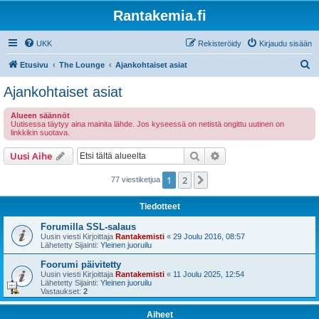
Rantakemia.fi
UKK
Rekisteröidy
Kirjaudu sisään
E
Etusivu
The Lounge
Ajankohtaiset asiat
t
Ajankohtaiset asiat
s
Alueen säännöt
i
Uutisessa täytyy aina mainita lähde. Jos kyseessä on netistä ongittu uutinen on
linkkikin suotava.
Etsi
Tarkennettu haku
Uusi Aihe
1
2
Seuraava
77 viestiketjua
Tiedotteet
Forumilla SSL-salaus
Uusin viesti Kirjoittaja
Rantakemisti
«
29 Joulu 2016, 08:57
Lähetetty Sijainti:
Yleinen juoruilu
Foorumi päivitetty
Uusin viesti Kirjoittaja
Rantakemisti
«
11 Joulu 2025, 12:54
Lähetetty Sijainti:
Yleinen juoruilu
Vastaukset:
2
Aiheet