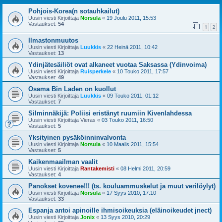
Pohjois-Korea(n sotauhkailut)
Uusin viesti Kirjoittaja
Norsula
«
19 Joulu 2011, 15:53
Vastaukset:
54
1
2
Ilmastonmuutos
Uusin viesti Kirjoittaja
Luukkis
«
22 Heinä 2011, 10:42
Vastaukset:
13
Ydinjätesäiliöt ovat alkaneet vuotaa Saksassa (Ydinvoima)
Uusin viesti Kirjoittaja
Ruisperkele
«
10 Touko 2011, 17:57
Vastaukset:
49
Osama Bin Laden on kuollut
Uusin viesti Kirjoittaja
Luukkis
«
09 Touko 2011, 01:12
Vastaukset:
7
Silminnäkijä: Poliisi eristänyt ruumiin Kivenlahdessa
Uusin viesti Kirjoittaja
Vieras
«
03 Touko 2011, 16:50
Vastaukset:
5
Yksityinen pysäköinninvalvonta
Uusin viesti Kirjoittaja
Norsula
«
10 Maalis 2011, 15:54
Vastaukset:
5
Kaikenmaailman vaalit
Uusin viesti Kirjoittaja
Rantakemisti
«
08 Helmi 2011, 20:59
Vastaukset:
4
Panokset kovenee!!! (ts. kouluammuskelut ja muut verilöylyt)
Uusin viesti Kirjoittaja
Norsula
«
17 Syys 2010, 17:10
Vastaukset:
33
Espanja antoi apinoille ihmisoikeuksia (eläinoikeudet jnect)
Uusin viesti Kirjoittaja
Jonix
«
13 Syys 2010, 20:29