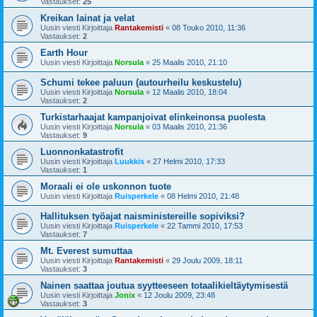
Vastaukset:
25
Kreikan lainat ja velat
Uusin viesti Kirjoittaja
Rantakemisti
«
08 Touko 2010, 11:36
Vastaukset:
2
Earth Hour
Uusin viesti Kirjoittaja
Norsula
«
25 Maalis 2010, 21:10
Schumi tekee paluun (autourheilu keskustelu)
Uusin viesti Kirjoittaja
Norsula
«
12 Maalis 2010, 18:04
Vastaukset:
2
Turkistarhaajat kampanjoivat elinkeinonsa puolesta
Uusin viesti Kirjoittaja
Norsula
«
03 Maalis 2010, 21:36
Vastaukset:
9
Luonnonkatastrofit
Uusin viesti Kirjoittaja
Luukkis
«
27 Helmi 2010, 17:33
Vastaukset:
1
Moraali ei ole uskonnon tuote
Uusin viesti Kirjoittaja
Ruisperkele
«
08 Helmi 2010, 21:48
Hallituksen työajat naisministereille sopiviksi?
Uusin viesti Kirjoittaja
Ruisperkele
«
22 Tammi 2010, 17:53
Vastaukset:
7
Mt. Everest sumuttaa
Uusin viesti Kirjoittaja
Rantakemisti
«
29 Joulu 2009, 18:11
Vastaukset:
3
Nainen saattaa joutua syytteeseen totaalikieltäytymisestä
Uusin viesti Kirjoittaja
Jonix
«
12 Joulu 2009, 23:48
Vastaukset:
3