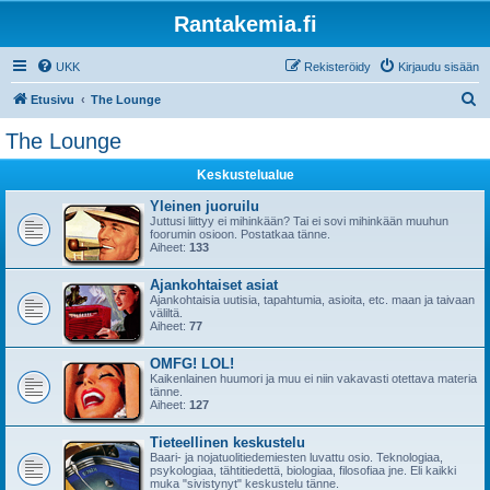
Rantakemia.fi
UKK
Rekisteröidy
Kirjaudu sisään
E
Etusivu
The Lounge
t
The Lounge
s
Keskustelualue
i
Yleinen juoruilu
Juttusi liittyy ei mihinkään? Tai ei sovi mihinkään muuhun
foorumin osioon. Postatkaa tänne.
Aiheet:
133
Ajankohtaiset asiat
Ajankohtaisia uutisia, tapahtumia, asioita, etc. maan ja taivaan
väliltä.
Aiheet:
77
OMFG! LOL!
Kaikenlainen huumori ja muu ei niin vakavasti otettava materia
tänne.
Aiheet:
127
Tieteellinen keskustelu
Baari- ja nojatuolitiedemiesten luvattu osio. Teknologiaa,
psykologiaa, tähtitiedettä, biologiaa, filosofiaa jne. Eli kaikki
muka "sivistynyt" keskustelu tänne.