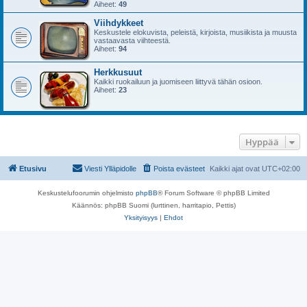
Aiheet:
49
Viihdykkeet
Keskustele elokuvista, peleistä, kirjoista, musiikista ja muusta
vastaavasta viihteestä.
Aiheet:
94
Herkkusuut
Kaikki ruokailuun ja juomiseen liittyvä tähän osioon.
Aiheet:
23
Hyppää
Etusivu
Viesti Ylläpidolle
Poista evästeet
Kaikki ajat ovat
UTC+02:00
Keskustelufoorumin ohjelmisto
phpBB
® Forum Software © phpBB Limited
Käännös: phpBB Suomi (lurttinen, harritapio, Pettis)
Yksityisyys
|
Ehdot