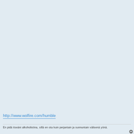
http://www.wolfire.com/humble
En pidä itseäni alkoholistina, sillä en ota kuin perjantain ja sunnuntain välisenä yönä.