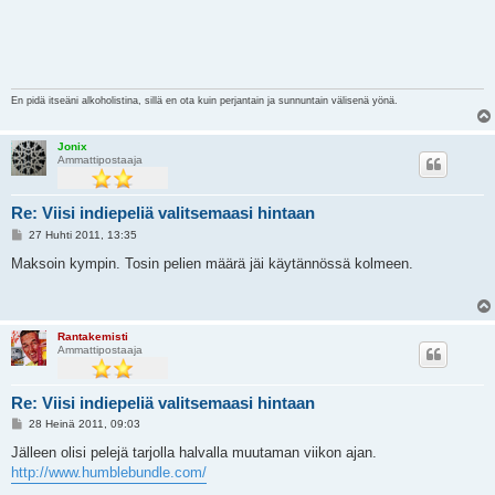
En pidä itseäni alkoholistina, sillä en ota kuin perjantain ja sunnuntain välisenä yönä.
Jonix
Ammattipostaaja
Re: Viisi indiepeliä valitsemaasi hintaan
V
27 Huhti 2011, 13:35
i
e
Maksoin kympin. Tosin pelien määrä jäi käytännössä kolmeen.
s
t
i
Rantakemisti
Ammattipostaaja
Re: Viisi indiepeliä valitsemaasi hintaan
V
28 Heinä 2011, 09:03
i
e
Jälleen olisi pelejä tarjolla halvalla muutaman viikon ajan.
s
http://www.humblebundle.com/
t
i