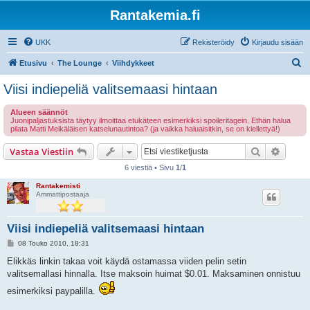
Rantakemia.fi
UKK
Rekisteröidy
Kirjaudu sisään
E
Etusivu
The Lounge
Viihdykkeet
t
Viisi indiepeliä valitsemaasi hintaan
s
Alueen säännöt
i
Juonipaljastuksista täytyy ilmoittaa etukäteen esimerkiksi spoileritagein. Ethän halua
pilata Matti Meikäläisen katselunautintoa? (ja vaikka haluaisitkin, se on kiellettyä!)
Etsi
Tarken
Vastaa Viestiin
6 viestiä • Sivu
1
/
1
Rantakemisti
Ammattipostaaja
Viisi indiepeliä valitsemaasi hintaan
V
08 Touko 2010, 18:31
i
e
Elikkäs linkin takaa voit käydä ostamassa viiden pelin setin
s
valitsemallasi hinnalla. Itse maksoin huimat $0.01. Maksaminen onnistuu
t
i
esimerkiksi paypalilla.