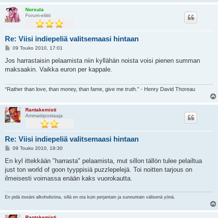
Norsula
Forum-eliitti
Re: Viisi indiepeliä valitsemaasi hintaan
V
09 Touko 2010, 17:01
i
e
Jos harrastaisin pelaamista niin kyllähän noista voisi pienen summan
s
maksaakin. Vaikka euron per kappale.
t
i
“Rather than love, than money, than fame, give me truth.” - Henry David Thoreau
Rantakemisti
Ammattipostaaja
Re: Viisi indiepeliä valitsemaasi hintaan
V
09 Touko 2010, 19:30
i
e
En kyl ittekkään "harrasta" pelaamista, mut sillon tällön tulee pelailtua
s
just ton world of goon tyyppisiä puzzlepelejä. Toi noitten tarjous on
t
i
ilmeisesti voimassa enään kaks vuorokautta.
En pidä itseäni alkoholistina, sillä en ota kuin perjantain ja sunnuntain välisenä yönä.
Rantakemisti