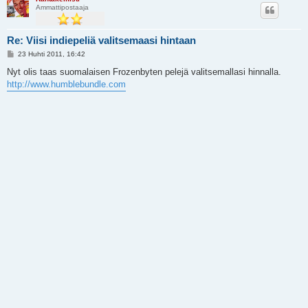
Ammattipostaaja
Re: Viisi indiepeliä valitsemaasi hintaan
V
23 Huhti 2011, 16:42
i
e
Nyt olis taas suomalaisen Frozenbyten pelejä valitsemallasi hinnalla.
s
http://www.humblebundle.com
t
i