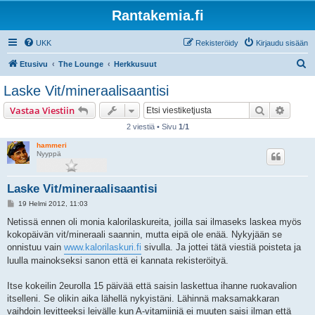
Rantakemia.fi
UKK
Rekisteröidy
Kirjaudu sisään
E
Etusivu
The Lounge
Herkkusuut
t
Laske Vit/mineraalisaantisi
s
Etsi
Tarken
Vastaa Viestiin
i
2 viestiä • Sivu
1
/
1
hammeri
Nyyppä
Laske Vit/mineraalisaantisi
V
19 Helmi 2012, 11:03
i
e
Netissä ennen oli monia kalorilaskureita, joilla sai ilmaseks laskea myös
s
kokopäivän vit/mineraali saannin, mutta eipä ole enää. Nykyjään se
t
i
onnistuu vain
www.kalorilaskuri.fi
sivulla. Ja jottei tätä viestiä poisteta ja
luulla mainokseksi sanon että ei kannata rekisteröityä.
Itse kokeilin 2eurolla 15 päivää että saisin laskettua ihanne ruokavalion
itselleni. Se olikin aika lähellä nykyistäni. Lähinnä maksamakkaran
vaihdoin levitteeksi leivälle kun A-vitamiiniä ei muuten saisi ilman että