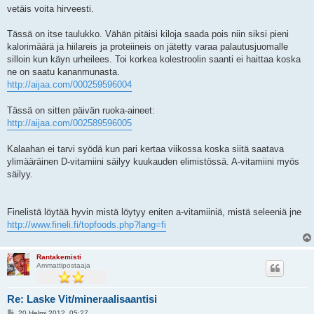
vetäis voita hirveesti.
Tässä on itse taulukko. Vähän pitäisi kiloja saada pois niin siksi pieni
kalorimäärä ja hiilareis ja proteiineis on jätetty varaa palautusjuomalle
silloin kun käyn urheilees. Toi korkea kolestroolin saanti ei haittaa koska
ne on saatu kananmunasta.
http://aijaa.com/000259596004
Tässä on sitten päivän ruoka-aineet:
http://aijaa.com/002589596005
Kalaahan ei tarvi syödä kun pari kertaa viikossa koska siitä saatava
ylimääräinen D-vitamiini säilyy kuukauden elimistössä. A-vitamiini myös
säilyy.
Finelistä löytää hyvin mistä löytyy eniten a-vitamiiniä, mistä seleeniä jne
http://www.fineli.fi/topfoods.php?lang=fi
Rantakemisti
Ammattipostaaja
Re: Laske Vit/mineraalisaantisi
V
20 Helmi 2012, 05:27