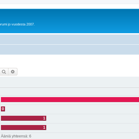
orumi jo vuodesta 2007.
Etsi
Tarkennettu haku
0
1
1
Ääniä yhteensä:
6