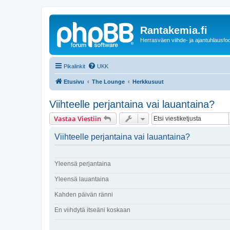
Rantakemia.fi
Herrasväen viihde- ja ajantuhlausfo
Pikalinkit
UKK
Etusivu
The Lounge
Herkkusuut
Viihteelle perjantaina vai lauantaina?
Vastaa Viestiin
Viihteelle perjantaina vai lauantaina?
Yleensä perjantaina
Yleensä lauantaina
Kahden päivän ränni
En viihdytä itseäni koskaan