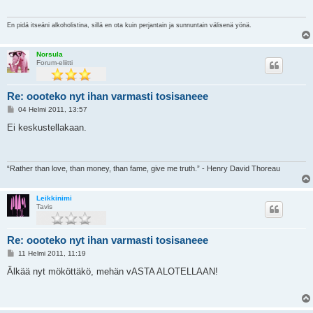
i
En pidä itseäni alkoholistina, sillä en ota kuin perjantain ja sunnuntain välisenä yönä.
Norsula
Forum-eliitti
Re: oooteko nyt ihan varmasti tosisaneee
V
04 Helmi 2011, 13:57
i
e
Ei keskustellakaan.
s
t
i
“Rather than love, than money, than fame, give me truth.” - Henry David Thoreau
Leikkinimi
Tavis
Re: oooteko nyt ihan varmasti tosisaneee
V
11 Helmi 2011, 11:19
i
e
Älkää nyt mököttäkö, mehän vASTA ALOTELLAAN!
s
t
i