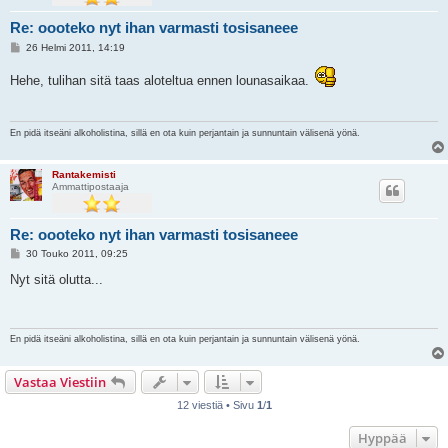
Re: oooteko nyt ihan varmasti tosisaneee
V
26 Helmi 2011, 14:19
i
e
Hehe, tulihan sitä taas aloteltua ennen lounasaikaa.
s
t
i
En pidä itseäni alkoholistina, sillä en ota kuin perjantain ja sunnuntain välisenä yönä.
Rantakemisti
Ammattipostaaja
Re: oooteko nyt ihan varmasti tosisaneee
V
30 Touko 2011, 09:25
i
e
Nyt sitä olutta...
s
t
i
En pidä itseäni alkoholistina, sillä en ota kuin perjantain ja sunnuntain välisenä yönä.
Vastaa Viestiin
12 viestiä • Sivu
1
/
1
Hyppää