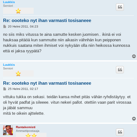
Luukkis
Seniori
Re: oooteko nyt ihan varmasti tosisaneee
V
20 Helmi 2011, 04:23
i
e
no siis miks vitussa te aina samutte kesken juomisen.. ikinä ei voi
s
hauksaa pitäöä kun sammutte niin aikasin vähnhän kun peipponen
t
i
nukkuis saatana miten ihmiset voi nykyään olla niin heikossa kunnossa
että ei jaksa ryypätä?
Luukkis
Seniori
Re: oooteko nyt ihan varmasti tosisaneee
V
25 Helmi 2011, 02:17
i
e
vittuku tukka on sekasi. teidän kansa mihet pitäs vähän ryhdistäytyy. et
s
oli hyvät padfat ja sileeee. vitun nekeri pallot. otettiin vaan parit virossaa
t
i
ja jäbät sammuu
mitä te oikein ajttelette.
Rantakemisti
Ammattipostaaja