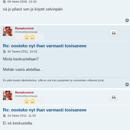
V
08 Helmi 2009, 13:20
i
e
sä jo pilasit sen ja kirjotit selvinpäin
s
t
i
Rantakemisti
Ammattipostaaja
Re: oooteko nyt ihan varmasti tosisaneee
V
30 Tammi 2011, 16:32
i
e
Mistä keskustellaan?
s
t
i
Mehän vasta alotellaa...
En pidä itseäni alkoholistina, sillä en ota kuin perjantain ja sunnuntain välisenä yönä.
Rantakemisti
Ammattipostaaja
Re: oooteko nyt ihan varmasti tosisaneee
V
04 Helmi 2011, 11:55
i
e
Ei sit keskustella.
s
t