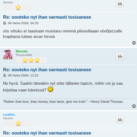
Seniori
Re: oooteko nyt ihan varmasti tosisaneee
V
08 Helmi 2009, 04:26
i
e
siis vittuku ei taaskaan musitanu mrennä piiiooollaaan oóo0pizzalle
s
krapilasta tuleee aivan hirveä
t
i
Norsula
Forum-eliitti
Re: oooteko nyt ihan varmasti tosisaneee
V
08 Helmi 2009, 12:52
i
e
No hyvä. Saatiin tännekin nyt sitte tällanen topicm, mihin voi ja saa
s
kirjottaa vaan kännissä?
t
i
“Rather than love, than money, than fame, give me truth.” - Henry David Thoreau
Luukkis
Seniori
Re: oooteko nyt ihan varmasti tosisaneee