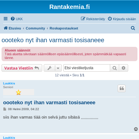
Rantakemia.fi
UKK
Rekisteröidy
Kirjaudu sisään
E
Etusivu
Community
Roskapostaukset
t
oooteko nyt ihan varmasti tosisaneee
s
Alueen säännöt
i
Tätä aluetta siivotaan säännöllisen epäsäännöllisesti, joten spämmätkää vapaasti
tänne.
Etsi
Tarken
Vastaa Viestiin
12 viestiä • Sivu
1
/
1
Luukkis
Seniori
oooteko nyt ihan varmasti tosisaneee
V
08 Helmi 2009, 04:22
i
e
siis ihan varmas tiää oin selvä juttu sibäsä ,,,,,,,,,,,,,,
s
t
i
Luukkis