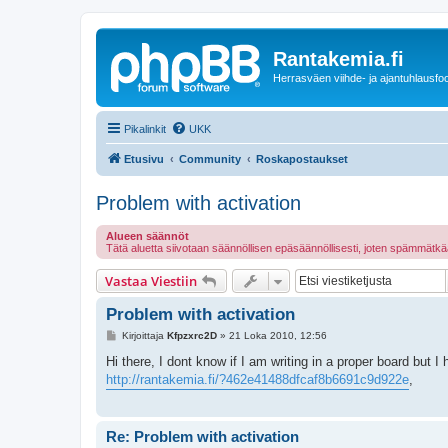
Rantakemia.fi
Herrasväen viihde- ja ajantuhlausfo
Pikalinkit
UKK
Etusivu
Community
Roskapostaukset
Problem with activation
Alueen säännöt
Tätä aluetta siivotaan säännöllisen epäsäännöllisesti, joten spämmätkä
Vastaa Viestiin
Problem with activation
V
Kirjoittaja
Kfpzxrc2D
»
21 Loka 2010, 12:56
i
e
Hi there, I dont know if I am writing in a proper board but I 
s
http://rantakemia.fi/?462e41488dfcaf8b6691c9d922e
,
t
i
Re: Problem with activation