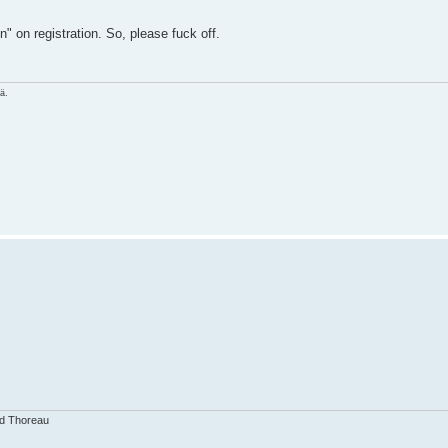
on" on registration. So, please fuck off.
nä.
id Thoreau