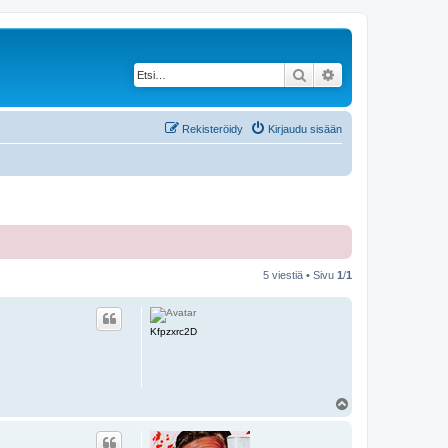
Etsi
Tarkennettu haku
Rekisteröidy
Kirjaudu sisään
5 viestiä • Sivu
1
/
1
Kfpzxrc2D
Y
l
ö
s