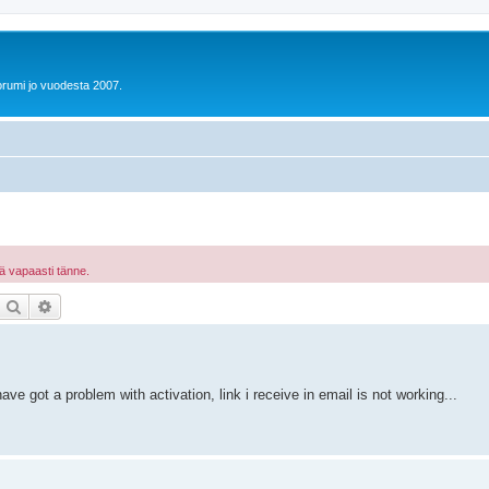
orumi jo vuodesta 2007.
ä vapaasti tänne.
Etsi
Tarkennettu haku
have got a problem with activation, link i receive in email is not working...