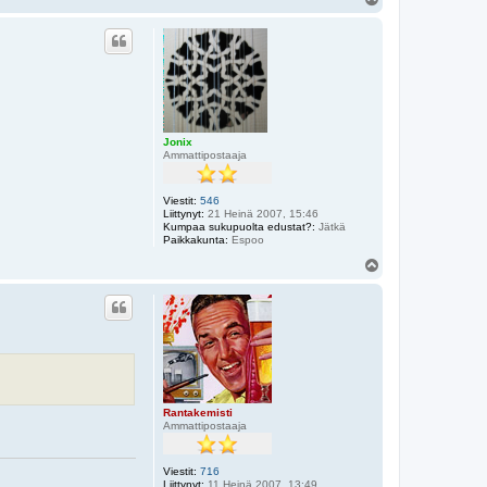
l
ö
s
Jonix
Ammattipostaaja
Viestit:
546
Liittynyt:
21 Heinä 2007, 15:46
Kumpaa sukupuolta edustat?:
Jätkä
Paikkakunta:
Espoo
Y
l
ö
s
Rantakemisti
Ammattipostaaja
Viestit:
716
Liittynyt:
11 Heinä 2007, 13:49