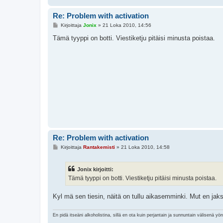
Re: Problem with activation
V
Kirjoittaja
Jonix
»
21 Loka 2010, 14:56
i
e
Tämä tyyppi on botti. Viestiketju pitäisi minusta poistaa.
s
t
i
Re: Problem with activation
V
Kirjoittaja
Rantakemisti
»
21 Loka 2010, 14:58
i
e
s
Jonix kirjoitti:
t
i
Tämä tyyppi on botti. Viestiketju pitäisi minusta poistaa.
Kyl mä sen tiesin, näitä on tullu aikasemminki. Mut en jak
En pidä itseäni alkoholistina, sillä en ota kuin perjantain ja sunnuntain välisenä yö