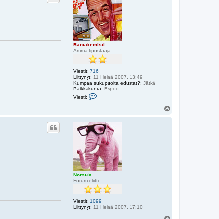
Rantakemisti
Ammattipostaaja
Viestit:
716
Liittynyt:
11 Heinä 2007, 13:49
Kumpaa sukupuolta edustat?:
Jätkä
Paikkakunta:
Espoo
V
Viesti:
i
e
Y
s
l
t
ö
i
s
R
a
n
t
a
k
e
m
Norsula
i
Forum-eliitti
s
t
i
Viestit:
1099
Liittynyt:
11 Heinä 2007, 17:10
Y