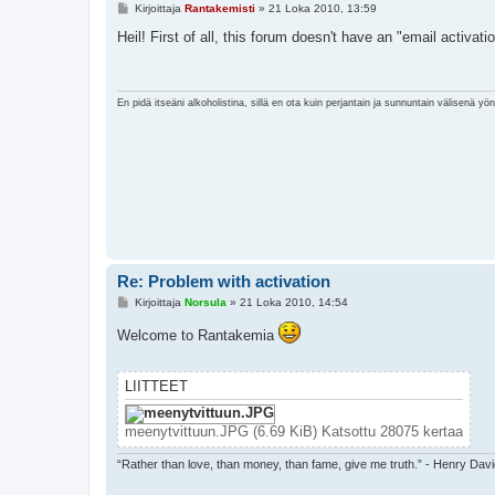
V
Kirjoittaja
Rantakemisti
»
21 Loka 2010, 13:59
i
e
Heil! First of all, this forum doesn't have an "email activati
s
t
i
En pidä itseäni alkoholistina, sillä en ota kuin perjantain ja sunnuntain välisenä yö
Re: Problem with activation
V
Kirjoittaja
Norsula
»
21 Loka 2010, 14:54
i
e
Welcome to Rantakemia
s
t
i
LIITTEET
meenytvittuun.JPG (6.69 KiB) Katsottu 28075 kertaa
“Rather than love, than money, than fame, give me truth.” - Henry Dav