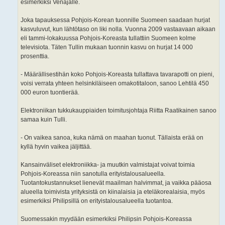
esimerkiksi Venäjälle.
Joka tapauksessa Pohjois-Korean tuonnille Suomeen saadaan hurjat
kasvuluvut, kun lähtötaso on liki nolla. Vuonna 2009 vastaavaan aikaan
eli tammi-lokakuussa Pohjois-Koreasta tullattiin Suomeen kolme
televisiota. Täten Tullin mukaan tuonnin kasvu on hurjat 14 000
prosenttia.
- Määrällisestihän koko Pohjois-Koreasta tullattava tavarapotti on pieni,
voisi verrata yhteen helsinkiläiseen omakotitaloon, sanoo Lehtilä 450
000 euron tuontierää.
Elektroniikan tukkukauppiaiden toimitusjohtaja Riitta Raatikainen sanoo
samaa kuin Tulli.
- On vaikea sanoa, kuka nämä on maahan tuonut. Tällaista erää on
kyllä hyvin vaikea jäljittää.
Kansainväliset elektroniikka- ja muutkin valmistajat voivat toimia
Pohjois-Koreassa niin sanotulla erityistalousalueella.
Tuotantokustannukset lienevät maailman halvimmat, ja vaikka pääosa
alueella toimivista yrityksistä on kiinalaisia ja eteläkorealaisia, myös
esimerkiksi Philipsillä on erityistalousalueella tuotantoa.
Suomessakin myydään esimerkiksi Philipsin Pohjois-Koreassa