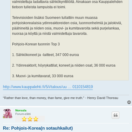
valmistettuja ladattavia sähkökynttilöitä. Ainakaan osa Kauppalehden
tietoon tulleista lampuista ei toimi.
Televisioiden lisäksi Suomeen tullattiin muun muassa
pohjoiskorealaisia ydinreaktoreiden osia, luonnonhelmiä ja jalokiviä,
päähineitä ja niiden osia, muovi- ja kumitavaroita sekä purjelankaa,
nuoraa ja köyttä ja niistä valmistettuja tavaroita.
Pohjois-Korean tuonnin Top 3
1. Sähkökoneet ja -laitteet, 347 000 euroa
2. Ydinreaktorit, höyrykattilat, koneet ja niiden osat, 36 000 euroa
3. Muovi- ja kumitavarat, 33 000 euroa
http://www.kauppalehti.fi/5/i/talous/uu ... 0110154819
“Rather than love, than money, than fame, give me truth.” - Henry David Thoreau
Norsula
Forum-eliitti
Re: Pohjois-Korea(n sotauhkailut)