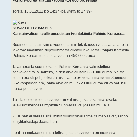
Pohjois-Korea yllättää - tuonti +14 000 prosenttia
Torstai 13.01.2011 klo 14:37 (päivitetty to 17:39)
KUVA: GETTY IMAGES
Kansainvälisen teollisuuspuiston työntekijöitä Pohjois-Koreassa.
Suomeen tullattiin viime vuoden tammi-lokakuussa yllättävältä taholta
tavaraa: maailman suljetuimmasta diktatuurivaltiosta Pohjois-Koreasta.
Pohjois-Korean tuonti oli arvoltaan 450 000 euroa.
Tavaraerästä suurin osa on Pohjois-Koreassa valmistettuja
sähkökoneita ja -laitteita, joiden arvo oli noin 350 000 euroa. Näistä
suurin erä oli pohjoiskorealaisia väritelevisioita: niitä tuotiin Suomeen
652 kappaleen erä, jonka arvo on reilut 220 000 euroa eli vajaat 350
euroa per televisio.
Tullilla ei ole tietoa televisioerän valmistajasta eikä siitä, ovatko
televisiot menossa myyntiin Suomessa vai jossain muualla.
- Tullihan ei seuraa sitä, mihin tullatut tavarat meiltä matkaavat, sanoo
tulliylitarkastaja Jaana Lehtilä.
Lehtilän mukaan on mahdollista, että televisioerä on menossa