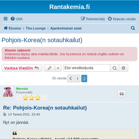
Rantakemia.fi
UKK
Rekisteröidy
Kirjaudu sisään
E
Etusivu
The Lounge
Ajankohtaiset asiat
t
Pohjois-Korea(n sotauhkailut)
s
Alueen säännöt
i
Uutisessa täytyy aina mainita lähde. Jos kyseessä on netistä ongittu uutinen on
linkkikin suotava.
Etsi
Tarken
Vastaa Viestiin
1
2
Edellinen
55 viestiä
Norsula
Forum-eliitti
Re: Pohjois-Korea(n sotauhkailut)
V
13 Tammi 2011, 22:40
i
e
Nyt on jännää:
s
t
i