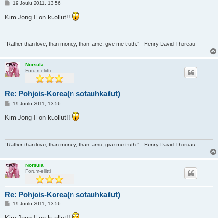
V
19 Joulu 2011, 13:56
i
e
Kim Jong-Il on kuollut!!
s
t
i
“Rather than love, than money, than fame, give me truth.” - Henry David Thoreau
Norsula
Forum-eliitti
Re: Pohjois-Korea(n sotauhkailut)
V
19 Joulu 2011, 13:56
i
e
Kim Jong-Il on kuollut!!
s
t
i
“Rather than love, than money, than fame, give me truth.” - Henry David Thoreau
Norsula
Forum-eliitti
Re: Pohjois-Korea(n sotauhkailut)
V
19 Joulu 2011, 13:56
i
e
Kim Jong-Il on kuollut!!