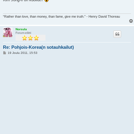
s
t
i
“Rather than love, than money, than fame, give me truth.” - Henry David Thoreau
Norsula
Forum-eliitti
Re: Pohjois-Korea(n sotauhkailut)
V
19 Joulu 2011, 15:53
i
e
s
t
i