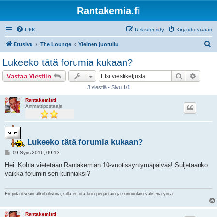
Rantakemia.fi
UKK
Rekisteröidy
Kirjaudu sisään
E
Etusivu
The Lounge
Yleinen juoruilu
t
Lukeeko tätä forumia kukaan?
s
Etsi
Tarken
Vastaa Viestiin
i
3 viestiä • Sivu
1
/
1
Rantakemisti
Ammattipostaaja
Lukeeko tätä forumia kukaan?
V
09 Syys 2016, 09:13
i
e
Hei! Kohta vietetään Rantakemian 10-vuotissyntymäpäivää! Suljetaanko
s
vaikka forumin sen kunniaksi?
t
i
En pidä itseäni alkoholistina, sillä en ota kuin perjantain ja sunnuntain välisenä yönä.
Rantakemisti