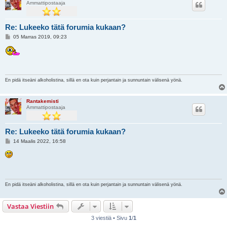
Ammattipostaaja
Re: Lukeeko tätä forumia kukaan?
V
05 Marras 2019, 09:23
i
e
s
t
i
En pidä itseäni alkoholistina, sillä en ota kuin perjantain ja sunnuntain välisenä yönä.
Rantakemisti
Ammattipostaaja
Re: Lukeeko tätä forumia kukaan?
V
14 Maalis 2022, 16:58
i
e
s
t
i
En pidä itseäni alkoholistina, sillä en ota kuin perjantain ja sunnuntain välisenä yönä.
Vastaa Viestiin
3 viestiä • Sivu
1
/
1