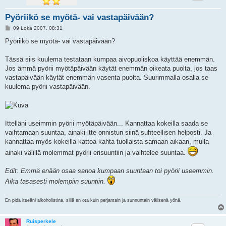
Pyöriikö se myötä- vai vastapäivään?
V
09 Loka 2007, 08:31
i
e
Pyöriikö se myötä- vai vastapäivään?
s
t
i
Tässä siis kuulema testataan kumpaa aivopuoliskoa käyttää enemmän.
Jos ämmä pyörii myötäpäivään käytät enemmän oikeata puolta, jos taas
vastapäivään käytät enemmän vasenta puolta. Suurimmalla osalla se
kuulema pyörii vastapäivään.
Ittelläni useimmin pyörii myötäpäivään... Kannattaa kokeilla saada se
vaihtamaan suuntaa, ainaki itte onnistun siinä suhteellisen helposti. Ja
kannattaa myös kokeilla kattoa kahta tuollaista samaan aikaan, mulla
ainaki välillä molemmat pyörii erisuuntiin ja vaihtelee suuntaa.
Edit: Emmä enään osaa sanoa kumpaan suuntaan toi pyörii useemmin.
Aika tasasesti molempiin suuntiin.
En pidä itseäni alkoholistina, sillä en ota kuin perjantain ja sunnuntain välisenä yönä.
Ruisperkele