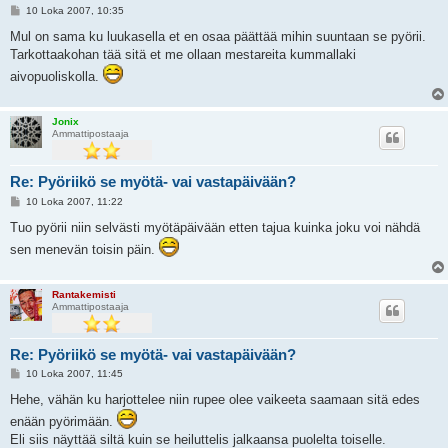
V
10 Loka 2007, 10:35
i
e
Mul on sama ku luukasella et en osaa päättää mihin suuntaan se pyörii.
s
Tarkottaakohan tää sitä et me ollaan mestareita kummallaki
t
i
aivopuoliskolla.
Jonix
Ammattipostaaja
Re: Pyöriikö se myötä- vai vastapäivään?
V
10 Loka 2007, 11:22
i
e
Tuo pyörii niin selvästi myötäpäivään etten tajua kuinka joku voi nähdä
s
sen menevän toisin päin.
t
i
Rantakemisti
Ammattipostaaja
Re: Pyöriikö se myötä- vai vastapäivään?
V
10 Loka 2007, 11:45
i
e
Hehe, vähän ku harjottelee niin rupee olee vaikeeta saamaan sitä edes
s
enään pyörimään.
t
i
Eli siis näyttää siltä kuin se heiluttelis jalkaansa puolelta toiselle.