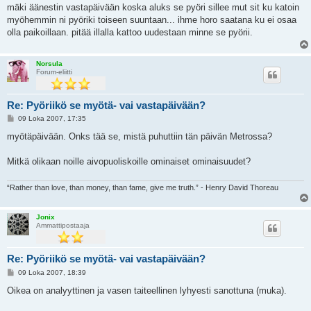
e
mäki äänestin vastapäivään koska aluks se pyöri sillee mut sit ku katoin
s
myöhemmin ni pyöriki toiseen suuntaan... ihme horo saatana ku ei osaa
t
i
olla paikoillaan. pitää illalla kattoo uudestaan minne se pyörii.
Norsula
Forum-eliitti
Re: Pyöriikö se myötä- vai vastapäivään?
V
09 Loka 2007, 17:35
i
e
myötäpäivään. Onks tää se, mistä puhuttiin tän päivän Metrossa?
s
t
i
Mitkä olikaan noille aivopuoliskoille ominaiset ominaisuudet?
“Rather than love, than money, than fame, give me truth.” - Henry David Thoreau
Jonix
Ammattipostaaja
Re: Pyöriikö se myötä- vai vastapäivään?
V
09 Loka 2007, 18:39
i
e
Oikea on analyyttinen ja vasen taiteellinen lyhyesti sanottuna (muka).
s
t