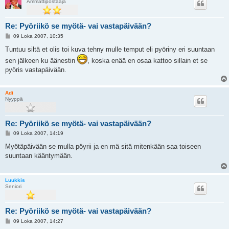
Ammattipostaaja
Re: Pyöriikö se myötä- vai vastapäivään?
V
09 Loka 2007, 10:35
i
e
Tuntuu siltä et olis toi kuva tehny mulle temput eli pyöriny eri suuntaan
s
sen jälkeen ku äänestin
, koska enää en osaa kattoo sillain et se
t
i
pyöris vastapäivään.
Adi
Nyyppä
Re: Pyöriikö se myötä- vai vastapäivään?
V
09 Loka 2007, 14:19
i
e
Myötäpäivään se mulla pöyrii ja en mä sitä mitenkään saa toiseen
s
suuntaan kääntymään.
t
i
Luukkis
Seniori
Re: Pyöriikö se myötä- vai vastapäivään?
V
09 Loka 2007, 14:27
i