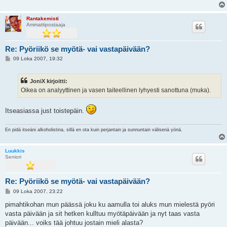
i
Rantakemisti
Ammattipostaaja
Re: Pyöriikö se myötä- vai vastapäivään?
V
09 Loka 2007, 19:32
i
e
s
JoniX kirjoitti:
t
i
Oikea on analyyttinen ja vasen taiteellinen lyhyesti sanottuna (muka).
Itseasiassa just toistepäin.
En pidä itseäni alkoholistina, sillä en ota kuin perjantain ja sunnuntain välisenä yönä.
Luukkis
Seniori
Re: Pyöriikö se myötä- vai vastapäivään?
V
09 Loka 2007, 23:22
i
e
pimahtikohan mun päässä joku ku aamulla toi aluks mun mielestä pyöri
s
vasta päivään ja sit hetken kulltuu myötäpäivään ja nyt taas vasta
t
i
päivään... voiks tää johtuu jostain mieli alasta?