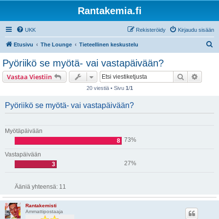
Rantakemia.fi
UKK
Rekisteröidy
Kirjaudu sisään
E
Etusivu
The Lounge
Tieteellinen keskustelu
t
Pyöriikö se myötä- vai vastapäivään?
s
Etsi
Tarken
Vastaa Viestiin
i
20 viestiä • Sivu
1
/
1
Pyöriikö se myötä- vai vastapäivään?
Myötäpäivään
73%
8
Vastapäivään
27%
3
Ääniä yhteensä:
11
Rantakemisti
Ammattipostaaja