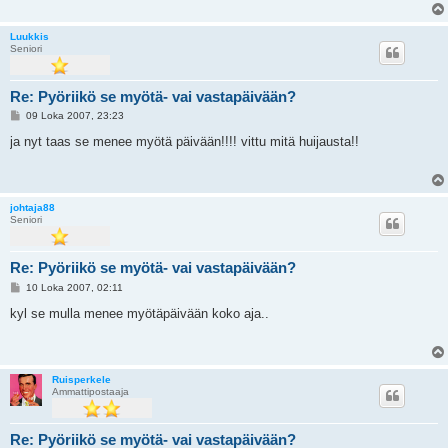
Luukkis
Seniori
Re: Pyöriikö se myötä- vai vastapäivään?
V
09 Loka 2007, 23:23
i
e
ja nyt taas se menee myötä päivään!!!! vittu mitä huijausta!!
s
t
i
johtaja88
Seniori
Re: Pyöriikö se myötä- vai vastapäivään?
V
10 Loka 2007, 02:11
i
e
kyl se mulla menee myötäpäivään koko aja..
s
t
i
Ruisperkele
Ammattipostaaja
Re: Pyöriikö se myötä- vai vastapäivään?