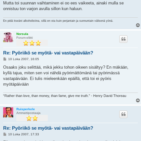
Mutta toi suunnan vaihtaminen ei oo ees vaikeeta, ainaki mulla se
onnistuu ton varjon avulla sillon kun haluun.
En pidä itseäni alkoholistina, sillä en ota kuin perjantain ja sunnuntain välisenä yönä.
Norsula
Forum-eliitti
Re: Pyöriikö se myötä- vai vastapäivään?
V
10 Loka 2007, 16:05
i
e
Osaaks joku selittää, mikä jekku tohon oikeen sisältyy? En mäkään,
s
kyllä tajua, miten sen voi nähdä pyörimättömänä tai pyörimässä
t
i
vastapäivään. Ei tulis mieleenkään epäillä, että toi ei pyöris
myötäpäivään
“Rather than love, than money, than fame, give me truth.” - Henry David Thoreau
Ruisperkele
Ammattipostaaja
Re: Pyöriikö se myötä- vai vastapäivään?
V
10 Loka 2007, 17:33
i