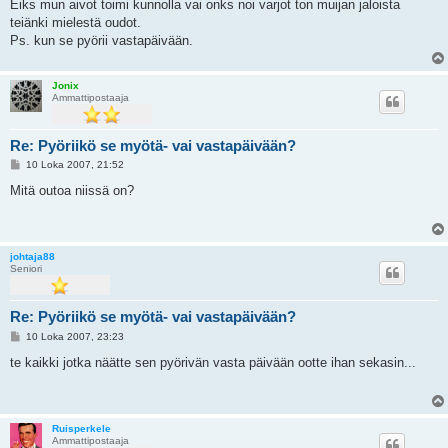
e
Eiks mun aivot toimi kunnolla vai onks noi varjot ton muijan jaloista
s
teiänki mielestä oudot.
t
i
Ps. kun se pyörii vastapäivään.
Jonix
Ammattipostaaja
Re: Pyöriikö se myötä- vai vastapäivään?
V
10 Loka 2007, 21:52
i
e
Mitä outoa niissä on?
s
t
i
johtaja88
Seniori
Re: Pyöriikö se myötä- vai vastapäivään?
V
10 Loka 2007, 23:23
i
e
te kaikki jotka näätte sen pyörivän vasta päivään ootte ihan sekasin...
s
t
i
Ruisperkele
Ammattipostaaja