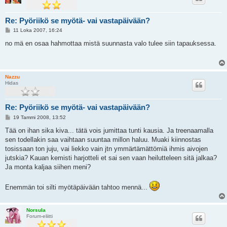
Re: Pyöriikö se myötä- vai vastapäivään?
V
11 Loka 2007, 16:24
i
e
no mä en osaa hahmottaa mistä suunnasta valo tulee siin tapauksessa.
s
t
i
Nazzu
Hidas
Re: Pyöriikö se myötä- vai vastapäivään?
V
19 Tammi 2008, 13:52
i
e
Tää on ihan sika kiva... tätä vois jumittaa tunti kausia. Ja treenaamalla
s
sen todellakin saa vaihtaan suuntaa millon haluu. Muaki kiinnostas
t
i
tosissaan ton juju, vai liekko vain jtn ymmärtämättömiä ihmis aivojen
jutskia? Kauan kemisti harjotteli et sai sen vaan heilutteleen sitä jalkaa?
Ja monta kaljaa siihen meni?
Enemmän toi silti myötäpäivään tahtoo mennä...
Norsula
Forum-eliitti