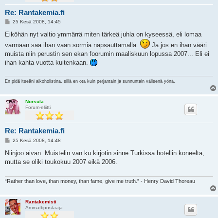
Re: Rantakemia.fi
V
25 Kesä 2008, 14:45
i
e
Eiköhän nyt valtio ymmärrä miten tärkeä juhla on kyseessä, eli lomaa
s
varmaan saa ihan vaan sormia napsauttamalla.
Ja jos en ihan vääri
t
i
muista niin perustin sen ekan foorumin maaliskuun lopussa 2007... Eli ei
ihan kahta vuotta kuitenkaan.
En pidä itseäni alkoholistina, sillä en ota kuin perjantain ja sunnuntain välisenä yönä.
Norsula
Forum-eliitti
Re: Rantakemia.fi
V
25 Kesä 2008, 14:48
i
e
Niinjoo aivan. Muistelin van ku kirjotin sinne Turkissa hotellin koneelta,
s
mutta se oliki toukokuu 2007 eikä 2006.
t
i
“Rather than love, than money, than fame, give me truth.” - Henry David Thoreau
Rantakemisti
Ammattipostaaja