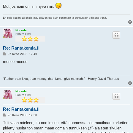
Mut jos näin on niin hyvä niin.
En pidä itseäni alkoholistina, sillä en ota kuin perjantain ja sunnuntain välisenä yönä.
Norsula
Forum-eliitti
Re: Rantakemia.fi
V
26 Kesä 2008, 12:46
i
e
menee menee
s
t
i
“Rather than love, than money, than fame, give me truth.” - Henry David Thoreau
Norsula
Forum-eliitti
Re: Rantakemia.fi
V
26 Kesä 2008, 12:50
i
e
Tuli vaan mieleen, ku oon kuullu, että suomessa olis maailman korkeiten
s
pidetty huolta ton oman maan domain tunnuksen (.fi) alaisten sivujen
t
i