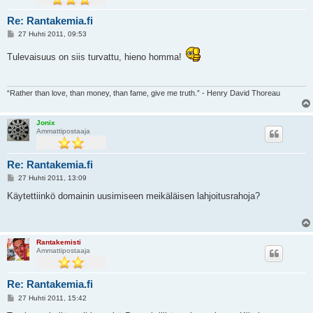
Re: Rantakemia.fi
V
27 Huhti 2011, 09:53
i
e
Tulevaisuus on siis turvattu, hieno homma!
s
t
i
“Rather than love, than money, than fame, give me truth.” - Henry David Thoreau
Jonix
Ammattipostaaja
Re: Rantakemia.fi
V
27 Huhti 2011, 13:09
i
e
Käytettiinkö domainin uusimiseen meikäläisen lahjoitusrahoja?
s
t
i
Rantakemisti
Ammattipostaaja
Re: Rantakemia.fi
V
27 Huhti 2011, 15:42
i