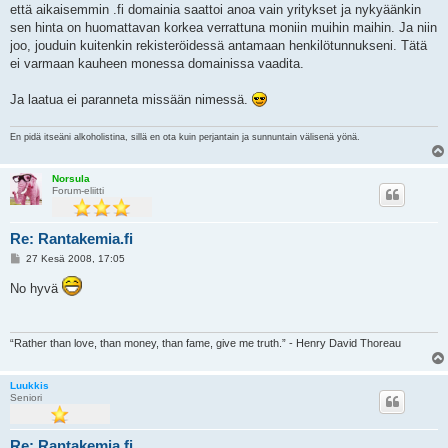
että aikaisemmin .fi domainia saattoi anoa vain yritykset ja nykyäänkin
sen hinta on huomattavan korkea verrattuna moniin muihin maihin. Ja niin
joo, jouduin kuitenkin rekisteröidessä antamaan henkilötunnukseni. Tätä
ei varmaan kauheen monessa domainissa vaadita.
Ja laatua ei paranneta missään nimessä.
En pidä itseäni alkoholistina, sillä en ota kuin perjantain ja sunnuntain välisenä yönä.
Norsula
Forum-eliitti
Re: Rantakemia.fi
V
27 Kesä 2008, 17:05
i
e
No hyvä
s
t
i
“Rather than love, than money, than fame, give me truth.” - Henry David Thoreau
Luukkis
Seniori
Re: Rantakemia.fi