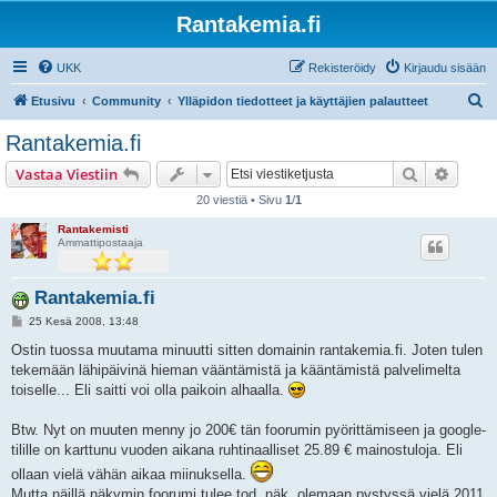
Rantakemia.fi
UKK
Rekisteröidy
Kirjaudu sisään
E
Etusivu
Community
Ylläpidon tiedotteet ja käyttäjien palautteet
t
Rantakemia.fi
s
Etsi
Tarken
Vastaa Viestiin
i
20 viestiä • Sivu
1
/
1
Rantakemisti
Ammattipostaaja
Rantakemia.fi
V
25 Kesä 2008, 13:48
i
e
Ostin tuossa muutama minuutti sitten domainin rantakemia.fi. Joten tulen
s
tekemään lähipäivinä hieman vääntämistä ja kääntämistä palvelimelta
t
i
toiselle... Eli saitti voi olla paikoin alhaalla.
Btw. Nyt on muuten menny jo 200€ tän foorumin pyörittämiseen ja google-
tilille on karttunu vuoden aikana ruhtinaalliset 25.89 € mainostuloja. Eli
ollaan vielä vähän aikaa miinuksella.
Mutta näillä näkymin foorumi tulee tod. näk. olemaan pystyssä vielä 2011