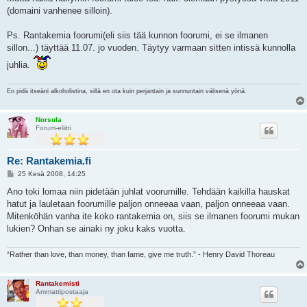
(domaini vanhenee silloin).
Ps. Rantakemia foorumi(eli siis tää kunnon foorumi, ei se ilmanen
sillon...) täyttää 11.07. jo vuoden. Täytyy varmaan sitten intissä kunnolla
juhlia.
En pidä itseäni alkoholistina, sillä en ota kuin perjantain ja sunnuntain välisenä yönä.
Norsula
Forum-eliitti
Re: Rantakemia.fi
V
25 Kesä 2008, 14:25
i
e
Ano toki lomaa niin pidetään juhlat voorumille. Tehdään kaikilla hauskat
s
hatut ja lauletaan foorumille paljon onneeaa vaan, paljon onneeaa vaan.
t
i
Mitenköhän vanha ite koko rantakemia on, siis se ilmanen foorumi mukan
lukien? Onhan se ainaki ny joku kaks vuotta.
“Rather than love, than money, than fame, give me truth.” - Henry David Thoreau
Rantakemisti
Ammattipostaaja