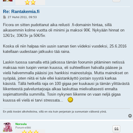
Re: Rantakemia.fi
V
27 Huhti 2011, 09:53
i
e
Ficora on sitten pudottanut aika reilusti .fi-domainin hintaa, sillä
s
aikasemmin kolme vuotta oli minimi ja maksoi 90€. Nykyään hinnat on
t
i
12€/1v, 33€/3v ja 50€/5v.
Koska oli niin halpaa niin uusin saman tien viideksi vuodeksi, 25.6.2016
katellaan uudestaan jatkuuko tää raina.
Laskin tuossa samalla että jatkossa tämän foorumin pitäminen netissä
maksaa noin tuopin verran kuussa, eli suhteellisen halvalla pääsee ja
vielä halvemmalla pääsisi jos hankkisi mainostuloja. Mutta mainokset on
syöpää, joten niitä ei tule ellei kaistankäyttö jostain syystä karkaa
käsistä. Tällä hetkellä raja on 100 gigaa per kuukausi ja tämän ylittävästä
liikenteestä palveluntarjoaja alkaa laskuttaa mielivaltasesti ennalta
sopimattomilla summilla. Tosin nykynen liikenne on vaan neljä gigaa
kuussa eli vielä ei tarvi stressata...
En pidä itseäni alkoholistina, sillä en ota kuin perjantain ja sunnuntain välisenä yönä.
Norsula
Forum-eliitti