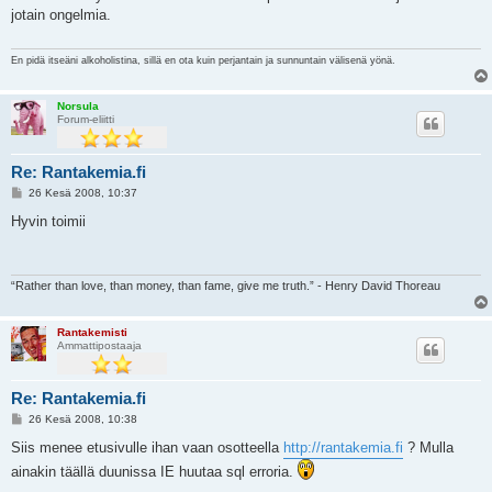
s
jotain ongelmia.
t
i
En pidä itseäni alkoholistina, sillä en ota kuin perjantain ja sunnuntain välisenä yönä.
Norsula
Forum-eliitti
Re: Rantakemia.fi
V
26 Kesä 2008, 10:37
i
e
Hyvin toimii
s
t
i
“Rather than love, than money, than fame, give me truth.” - Henry David Thoreau
Rantakemisti
Ammattipostaaja
Re: Rantakemia.fi
V
26 Kesä 2008, 10:38
i
e
Siis menee etusivulle ihan vaan osotteella
http://rantakemia.fi
? Mulla
s
ainakin täällä duunissa IE huutaa sql erroria.
t
i