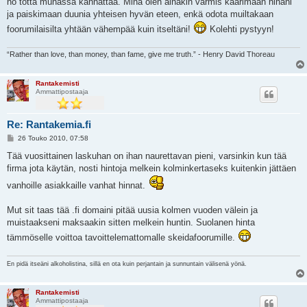
no totta munassa kannattaa. Minä olen ainakin varmis käärimään hihani
s
ja paiskimaan duunia yhteisen hyvän eteen, enkä odota muiltakaan
t
i
foorumilaisilta yhtään vähempää kuin itseltäni!
Kolehti pystyyn!
“Rather than love, than money, than fame, give me truth.” - Henry David Thoreau
Rantakemisti
Ammattipostaaja
Re: Rantakemia.fi
V
26 Touko 2010, 07:58
i
e
Tää vuosittainen laskuhan on ihan naurettavan pieni, varsinkin kun tää
s
firma jota käytän, nosti hintoja melkein kolminkertaseks kuitenkin jättäen
t
i
vanhoille asiakkaille vanhat hinnat.
Mut sit taas tää .fi domaini pitää uusia kolmen vuoden välein ja
muistaakseni maksaakin sitten melkein huntin. Suolanen hinta
tämmöselle voittoa tavoittelemattomalle skeidafoorumille.
En pidä itseäni alkoholistina, sillä en ota kuin perjantain ja sunnuntain välisenä yönä.
Rantakemisti
Ammattipostaaja