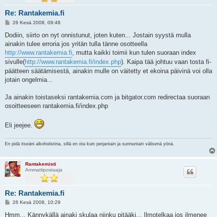
Re: Rantakemia.fi
V
26 Kesä 2008, 09:48
i
e
Dodiin, siirto on nyt onnistunut, joten kuten... Jostain syystä mulla
s
ainakin tulee erroria jos yritän tulla tänne osotteella
t
i
http://www.rantakemia.fi
, mutta kaikki toimii kun tulen suoraan index
sivulle(
http://www.rantakemia.fi/index.php
). Kaipa tää johtuu vaan tosta fi-
päätteen säätämisestä, ainakin mulle on väitetty et ekoina päivinä voi olla
jotain ongelmia...
Ja ainakin toistaseksi rantakemia.com ja bitgator.com redirectaa suoraan
osoitteeseen rantakemia.fi/index.php
Eli jeejee.
En pidä itseäni alkoholistina, sillä en ota kuin perjantain ja sunnuntain välisenä yönä.
Rantakemisti
Ammattipostaaja
Re: Rantakemia.fi
V
26 Kesä 2008, 10:29
i
e
Hmm... Kännykällä ainaki skulaa niinku pitääki... Ilmotelkaa jos ilmenee