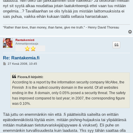
laadusta. Niin oliko tän järkkääminen sitte vaikeeta? Ja oliskohan meidän
nyt sit syytä alkaa noudattaa jotain laatukriteerejä ettei vaan tuu mitään
ongelmia...? Tavallaanhan se olis tylsää jos mistään laittomuuksista ei
sais puhua, vaikka eihän kukaan täällä sellasia harrastakaan.
“Rather than love, than money, than fame, give me truth.” - Henry David Thoreau
Rantakemisti
Ammattipostaaja
Re: Rantakemia.fi
V
27 Kesä 2008, 10:45
i
e
s
Ficora.fi kirjoitti:
t
i
According to a report by the information security company McAfee, the
Finnish .fi is the safest country domain in the world. Of all websites
ending in the .fi domain, only 0.05% posed a security threat. The safety
has improved compared to last year; in 2007, the corresponding figure
was 0.10%.
Tää juttu on enemmänkin niin että .fi päätteisiltä saiteilta on erittäin
epätodennäköistä löytää esim. mitään pishing-huijauksia tai ylipäätänsä
mitään muitakaan tietoturvariskejä(spyware & virukset). Eli puhe on
enemmänkin turvallisuudesta kuin laadusta. Yks syy tähän saattaa olla