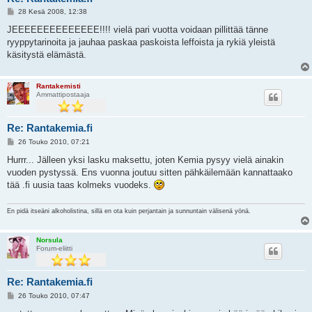
V
28 Kesä 2008, 12:38
i
e
JEEEEEEEEEEEEEE!!!! vielä pari vuotta voidaan pillittää tänne
s
ryyppytarinoita ja jauhaa paskaa paskoista leffoista ja rykiä yleistä
t
i
käsitystä elämästä.
Rantakemisti
Ammattipostaaja
Re: Rantakemia.fi
V
26 Touko 2010, 07:21
i
e
Hurrr... Jälleen yksi lasku maksettu, joten Kemia pysyy vielä ainakin
s
vuoden pystyssä. Ens vuonna joutuu sitten pähkäilemään kannattaako
t
i
tää .fi uusia taas kolmeks vuodeks.
En pidä itseäni alkoholistina, sillä en ota kuin perjantain ja sunnuntain välisenä yönä.
Norsula
Forum-eliitti
Re: Rantakemia.fi
V
26 Touko 2010, 07:47
i
e