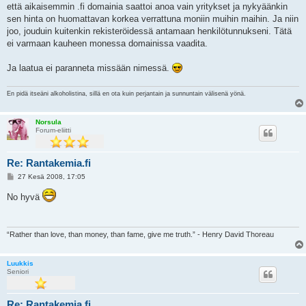
että aikaisemmin .fi domainia saattoi anoa vain yritykset ja nykyäänkin
sen hinta on huomattavan korkea verrattuna moniin muihin maihin. Ja niin
joo, jouduin kuitenkin rekisteröidessä antamaan henkilötunnukseni. Tätä
ei varmaan kauheen monessa domainissa vaadita.
Ja laatua ei paranneta missään nimessä.
En pidä itseäni alkoholistina, sillä en ota kuin perjantain ja sunnuntain välisenä yönä.
Norsula
Forum-eliitti
Re: Rantakemia.fi
V
27 Kesä 2008, 17:05
i
e
No hyvä
s
t
i
“Rather than love, than money, than fame, give me truth.” - Henry David Thoreau
Luukkis
Seniori
Re: Rantakemia.fi