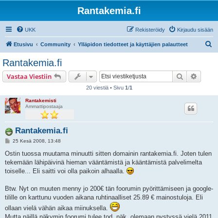
Rantakemia.fi
UKK
Rekisteröidy
Kirjaudu sisään
E
Etusivu
Community
Ylläpidon tiedotteet ja käyttäjien palautteet
t
Rantakemia.fi
s
Etsi
Tarken
Vastaa Viestiin
i
20 viestiä • Sivu
1
/
1
Rantakemisti
Ammattipostaaja
Rantakemia.fi
V
25 Kesä 2008, 13:48
i
e
Ostin tuossa muutama minuutti sitten domainin rantakemia.fi. Joten tulen
s
tekemään lähipäivinä hieman vääntämistä ja kääntämistä palvelimelta
t
i
toiselle... Eli saitti voi olla paikoin alhaalla.
Btw. Nyt on muuten menny jo 200€ tän foorumin pyörittämiseen ja google-
tilille on karttunu vuoden aikana ruhtinaalliset 25.89 € mainostuloja. Eli
ollaan vielä vähän aikaa miinuksella.
Mutta näillä näkymin foorumi tulee tod. näk. olemaan pystyssä vielä 2011