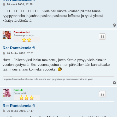
V
28 Kesä 2008, 12:38
i
e
JEEEEEEEEEEEEEE!!!! vielä pari vuotta voidaan pillittää tänne
s
ryyppytarinoita ja jauhaa paskaa paskoista leffoista ja rykiä yleistä
t
i
käsitystä elämästä.
Rantakemisti
Ammattipostaaja
Re: Rantakemia.fi
V
26 Touko 2010, 07:21
i
e
Hurrr... Jälleen yksi lasku maksettu, joten Kemia pysyy vielä ainakin
s
vuoden pystyssä. Ens vuonna joutuu sitten pähkäilemään kannattaako
t
i
tää .fi uusia taas kolmeks vuodeks.
En pidä itseäni alkoholistina, sillä en ota kuin perjantain ja sunnuntain välisenä yönä.
Norsula
Forum-eliitti
Re: Rantakemia.fi
V
26 Touko 2010, 07:47
i
e