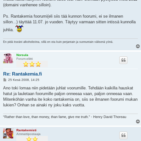
(domaini vanhenee silloin).
Ps. Rantakemia foorumi(eli siis tää kunnon foorumi, ei se ilmanen
sillon...) täyttää 11.07. jo vuoden. Täytyy varmaan sitten intissä kunnolla
juhlia.
En pidä itseäni alkoholistina, sillä en ota kuin perjantain ja sunnuntain välisenä yönä.
Norsula
Forum-eliitti
Re: Rantakemia.fi
V
25 Kesä 2008, 14:25
i
e
Ano toki lomaa niin pidetään juhlat voorumille. Tehdään kaikilla hauskat
s
hatut ja lauletaan foorumille paljon onneeaa vaan, paljon onneeaa vaan.
t
i
Mitenköhän vanha ite koko rantakemia on, siis se ilmanen foorumi mukan
lukien? Onhan se ainaki ny joku kaks vuotta.
“Rather than love, than money, than fame, give me truth.” - Henry David Thoreau
Rantakemisti
Ammattipostaaja