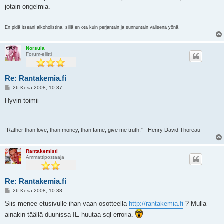
s
jotain ongelmia.
t
i
En pidä itseäni alkoholistina, sillä en ota kuin perjantain ja sunnuntain välisenä yönä.
Norsula
Forum-eliitti
Re: Rantakemia.fi
V
26 Kesä 2008, 10:37
i
e
Hyvin toimii
s
t
i
“Rather than love, than money, than fame, give me truth.” - Henry David Thoreau
Rantakemisti
Ammattipostaaja
Re: Rantakemia.fi
V
26 Kesä 2008, 10:38
i
e
Siis menee etusivulle ihan vaan osotteella
http://rantakemia.fi
? Mulla
s
ainakin täällä duunissa IE huutaa sql erroria.
t
i