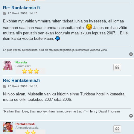
Re: Rantakemia.fi
V
25 Kesä 2008, 14:45
i
e
Eiköhän nyt valtio ymmärrä miten tärkeä juhla on kyseessä, eli lomaa
s
varmaan saa ihan vaan sormia napsauttamalla.
Ja jos en ihan vääri
t
i
muista niin perustin sen ekan foorumin maaliskuun lopussa 2007... Eli ei
ihan kahta vuotta kuitenkaan.
En pidä itseäni alkoholistina, sillä en ota kuin perjantain ja sunnuntain välisenä yönä.
Norsula
Forum-eliitti
Re: Rantakemia.fi
V
25 Kesä 2008, 14:48
i
e
Niinjoo aivan. Muistelin van ku kirjotin sinne Turkissa hotellin koneelta,
s
mutta se oliki toukokuu 2007 eikä 2006.
t
i
“Rather than love, than money, than fame, give me truth.” - Henry David Thoreau
Rantakemisti
Ammattipostaaja