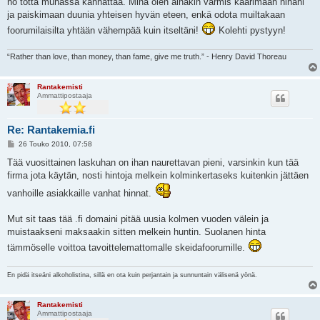
no totta munassa kannattaa. Minä olen ainakin varmis käärimään hihani
s
ja paiskimaan duunia yhteisen hyvän eteen, enkä odota muiltakaan
t
i
foorumilaisilta yhtään vähempää kuin itseltäni!
Kolehti pystyyn!
“Rather than love, than money, than fame, give me truth.” - Henry David Thoreau
Rantakemisti
Ammattipostaaja
Re: Rantakemia.fi
V
26 Touko 2010, 07:58
i
e
Tää vuosittainen laskuhan on ihan naurettavan pieni, varsinkin kun tää
s
firma jota käytän, nosti hintoja melkein kolminkertaseks kuitenkin jättäen
t
i
vanhoille asiakkaille vanhat hinnat.
Mut sit taas tää .fi domaini pitää uusia kolmen vuoden välein ja
muistaakseni maksaakin sitten melkein huntin. Suolanen hinta
tämmöselle voittoa tavoittelemattomalle skeidafoorumille.
En pidä itseäni alkoholistina, sillä en ota kuin perjantain ja sunnuntain välisenä yönä.
Rantakemisti
Ammattipostaaja