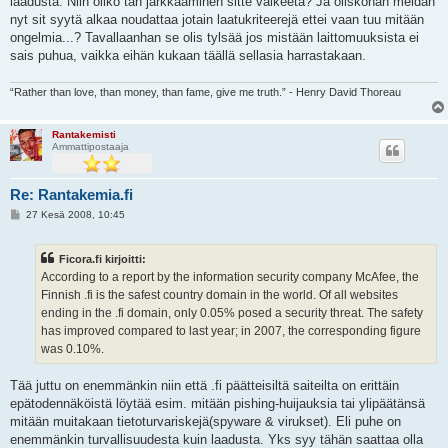
laadusta. Niin oliko tän järkkääminen sitte vaikeeta? Ja oliskohan meidän
nyt sit syytä alkaa noudattaa jotain laatukriteerejä ettei vaan tuu mitään
ongelmia...? Tavallaanhan se olis tylsää jos mistään laittomuuksista ei
sais puhua, vaikka eihän kukaan täällä sellasia harrastakaan.
“Rather than love, than money, than fame, give me truth.” - Henry David Thoreau
Rantakemisti
Ammattipostaaja
Re: Rantakemia.fi
V
27 Kesä 2008, 10:45
i
e
s
Ficora.fi kirjoitti:
t
i
According to a report by the information security company McAfee, the
Finnish .fi is the safest country domain in the world. Of all websites
ending in the .fi domain, only 0.05% posed a security threat. The safety
has improved compared to last year; in 2007, the corresponding figure
was 0.10%.
Tää juttu on enemmänkin niin että .fi päätteisiltä saiteilta on erittäin
epätodennäköistä löytää esim. mitään pishing-huijauksia tai ylipäätänsä
mitään muitakaan tietoturvariskejä(spyware & virukset). Eli puhe on
enemmänkin turvallisuudesta kuin laadusta. Yks syy tähän saattaa olla