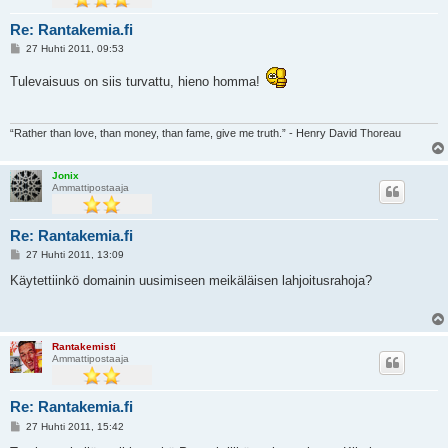
Re: Rantakemia.fi
V
27 Huhti 2011, 09:53
i
e
Tulevaisuus on siis turvattu, hieno homma!
s
t
i
“Rather than love, than money, than fame, give me truth.” - Henry David Thoreau
Jonix
Ammattipostaaja
Re: Rantakemia.fi
V
27 Huhti 2011, 13:09
i
e
Käytettiinkö domainin uusimiseen meikäläisen lahjoitusrahoja?
s
t
i
Rantakemisti
Ammattipostaaja
Re: Rantakemia.fi
V
27 Huhti 2011, 15:42
i