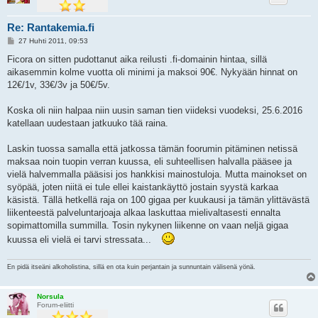
Re: Rantakemia.fi
V
27 Huhti 2011, 09:53
i
e
Ficora on sitten pudottanut aika reilusti .fi-domainin hintaa, sillä
s
aikasemmin kolme vuotta oli minimi ja maksoi 90€. Nykyään hinnat on
t
i
12€/1v, 33€/3v ja 50€/5v.
Koska oli niin halpaa niin uusin saman tien viideksi vuodeksi, 25.6.2016
katellaan uudestaan jatkuuko tää raina.
Laskin tuossa samalla että jatkossa tämän foorumin pitäminen netissä
maksaa noin tuopin verran kuussa, eli suhteellisen halvalla pääsee ja
vielä halvemmalla pääsisi jos hankkisi mainostuloja. Mutta mainokset on
syöpää, joten niitä ei tule ellei kaistankäyttö jostain syystä karkaa
käsistä. Tällä hetkellä raja on 100 gigaa per kuukausi ja tämän ylittävästä
liikenteestä palveluntarjoaja alkaa laskuttaa mielivaltasesti ennalta
sopimattomilla summilla. Tosin nykynen liikenne on vaan neljä gigaa
kuussa eli vielä ei tarvi stressata...
En pidä itseäni alkoholistina, sillä en ota kuin perjantain ja sunnuntain välisenä yönä.
Norsula
Forum-eliitti