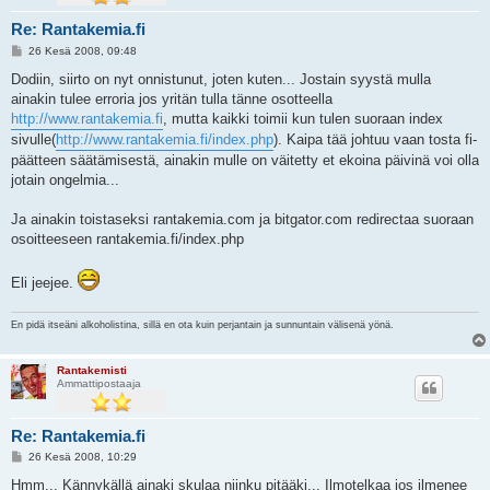
Re: Rantakemia.fi
V
26 Kesä 2008, 09:48
i
e
Dodiin, siirto on nyt onnistunut, joten kuten... Jostain syystä mulla
s
ainakin tulee erroria jos yritän tulla tänne osotteella
t
i
http://www.rantakemia.fi
, mutta kaikki toimii kun tulen suoraan index
sivulle(
http://www.rantakemia.fi/index.php
). Kaipa tää johtuu vaan tosta fi-
päätteen säätämisestä, ainakin mulle on väitetty et ekoina päivinä voi olla
jotain ongelmia...
Ja ainakin toistaseksi rantakemia.com ja bitgator.com redirectaa suoraan
osoitteeseen rantakemia.fi/index.php
Eli jeejee.
En pidä itseäni alkoholistina, sillä en ota kuin perjantain ja sunnuntain välisenä yönä.
Rantakemisti
Ammattipostaaja
Re: Rantakemia.fi
V
26 Kesä 2008, 10:29
i
e
Hmm... Kännykällä ainaki skulaa niinku pitääki... Ilmotelkaa jos ilmenee