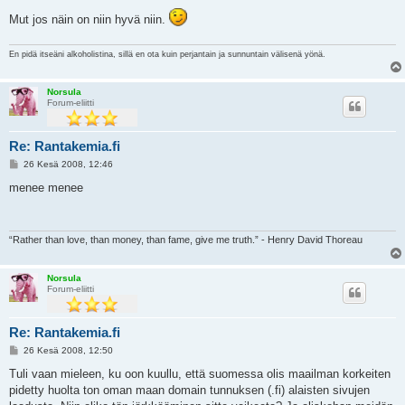
Mut jos näin on niin hyvä niin.
En pidä itseäni alkoholistina, sillä en ota kuin perjantain ja sunnuntain välisenä yönä.
Norsula
Forum-eliitti
Re: Rantakemia.fi
V
26 Kesä 2008, 12:46
i
e
menee menee
s
t
i
“Rather than love, than money, than fame, give me truth.” - Henry David Thoreau
Norsula
Forum-eliitti
Re: Rantakemia.fi
V
26 Kesä 2008, 12:50
i
e
Tuli vaan mieleen, ku oon kuullu, että suomessa olis maailman korkeiten
s
pidetty huolta ton oman maan domain tunnuksen (.fi) alaisten sivujen
t
i