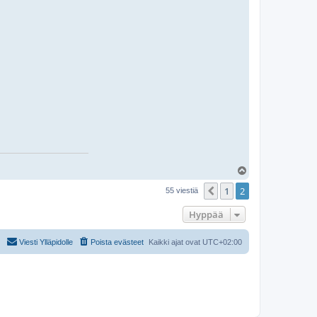
Y
l
1
2
ö
Edellinen
55 viestiä
s
Hyppää
Viesti Ylläpidolle
Poista evästeet
Kaikki ajat ovat
UTC+02:00