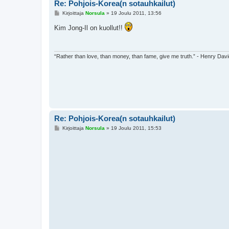
Re: Pohjois-Korea(n sotauhkailut)
V
Kirjoittaja
Norsula
»
19 Joulu 2011, 13:56
i
e
Kim Jong-Il on kuollut!!
s
t
i
“Rather than love, than money, than fame, give me truth.” - Henry Dav
Re: Pohjois-Korea(n sotauhkailut)
V
Kirjoittaja
Norsula
»
19 Joulu 2011, 15:53
i
e
s
t
i