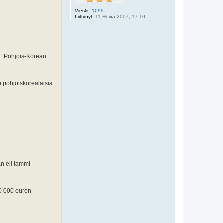
Viestit:
1099
Liittynyt:
11 Heinä 2007, 17:10
a. Pohjois-Korean
i pohjoiskorealaisia
n eli tammi-
50 000 euron