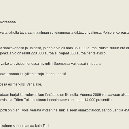
s-Koreassa.
vältä taholta tavaraa: maailman suljetuimmasta diktatuurivaltiosta Pohjois-Koreast
sähkökoneita ja -laitteita, joiden arvo oli noin 350 000 euroa. Näistä suurin erä ol
 jonka arvo on reilut 220 000 euroa eli vajaat 350 euroa per televisio.
tä, ovatko televisiot menossa myyntiin Suomessa vai jossain muualla.
aavat, sanoo tulliylitarkastaja Jaana Lehtilä.
ossa esimerkiksi Venäjälle.
an hurjat kasvuluvut, kun lähtötaso on liki nolla. Vuonna 2009 vastaavaan aikaa
evisiota. Täten Tullin mukaan tuonnin kasvu on hurjat 14 000 prosenttia.
apotti on pieni, voisi verrata yhteen helsinkiläiseen omakotitaloon, sanoo Lehtilä 4
tikainen sanoo samaa kuin Tulli.