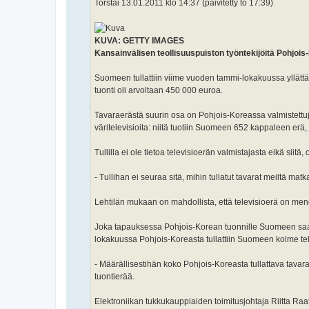
Torstai 13.01.2011 klo 14:37 (päivitetty to 17:39)
KUVA: GETTY IMAGES
Kansainvälisen teollisuuspuiston työntekijöitä Pohjoi
Suomeen tullattiin viime vuoden tammi-lokakuussa yllättä
tuonti oli arvoltaan 450 000 euroa.
Tavaraerästä suurin osa on Pohjois-Koreassa valmistettuja 
väritelevisioita: niitä tuotiin Suomeen 652 kappaleen erä,
Tullilla ei ole tietoa televisioerän valmistajasta eikä sii
- Tullihan ei seuraa sitä, mihin tullatut tavarat meiltä matk
Lehtilän mukaan on mahdollista, että televisioerä on men
Joka tapauksessa Pohjois-Korean tuonnille Suomeen saada
lokakuussa Pohjois-Koreasta tullattiin Suomeen kolme tel
- Määrällisestihän koko Pohjois-Koreasta tullattava tavar
tuontierää.
Elektroniikan tukkukauppiaiden toimitusjohtaja Riitta Raa