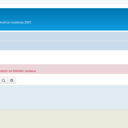
orumi jo vuodesta 2007.
tinen on linkkikin suotava.
Etsi
Tarkennettu haku