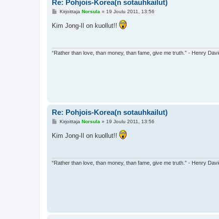
Re: Pohjois-Korea(n sotauhkailut)
V
Kirjoittaja
Norsula
»
19 Joulu 2011, 13:56
i
e
Kim Jong-Il on kuollut!!
s
t
i
“Rather than love, than money, than fame, give me truth.” - Henry Dav
Re: Pohjois-Korea(n sotauhkailut)
V
Kirjoittaja
Norsula
»
19 Joulu 2011, 13:56
i
e
Kim Jong-Il on kuollut!!
s
t
i
“Rather than love, than money, than fame, give me truth.” - Henry Dav