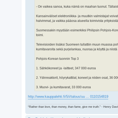
- On vaikea sanoa, kuka nämä on maahan tuonut. Tällaista 
Kansainväliset elektroniikka- ja muutkin valmistajat voiv
halvimmat, ja vaikka pääosa alueella toimivista yrityksistä
Suomessakin myydään esimerkiksi Philipsin Pohjois-Koreas
toimi.
Televisioiden lisäksi Suomeen tullattiin muun muassa pohj
kumitavaroita sekä purjelankaa, nuoraa ja köyttä ja niistä 
Pohjois-Korean tuonnin Top 3
1. Sähkökoneet ja -laitteet, 347 000 euroa
2. Ydinreaktorit, höyrykattilat, koneet ja niiden osat, 36 0
3. Muovi- ja kumitavarat, 33 000 euroa
http://www.kauppalehti.fi/5/i/talous/uu ... 0110154819
“Rather than love, than money, than fame, give me truth.” - Henry Dav