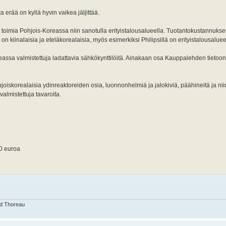
erää on kyllä hyvin vaikea jäljittää.
at toimia Pohjois-Koreassa niin sanotulla erityistalousalueella. Tuotantokustannuks
 on kiinalaisia ja eteläkorealaisia, myös esimerkiksi Philipsillä on erityistalousaluee
sa valmistettuja ladattavia sähkökynttilöitä. Ainakaan osa Kauppalehden tietoon t
oiskorealaisia ydinreaktoreiden osia, luonnonhelmiä ja jalokiviä, päähineitä ja nii
valmistettuja tavaroita.
00 euroa
id Thoreau