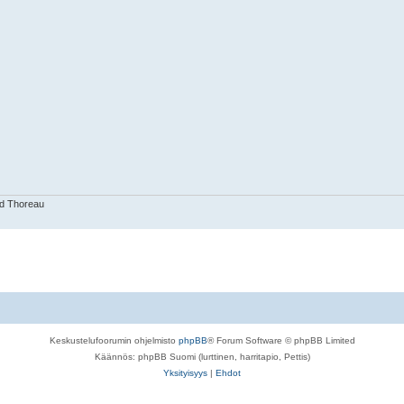
id Thoreau
Keskustelufoorumin ohjelmisto
phpBB
® Forum Software © phpBB Limited
Käännös: phpBB Suomi (lurttinen, harritapio, Pettis)
Yksityisyys
|
Ehdot