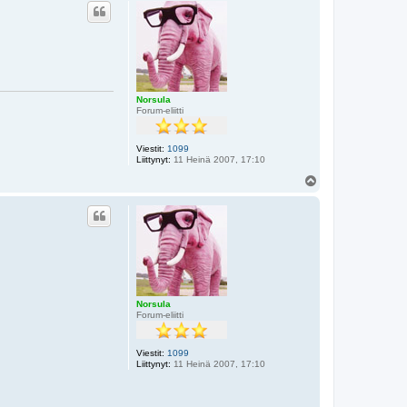
ö
s
Norsula
Forum-eliitti
Viestit:
1099
Liittynyt:
11 Heinä 2007, 17:10
Y
l
ö
s
Norsula
Forum-eliitti
Viestit:
1099
Liittynyt:
11 Heinä 2007, 17:10