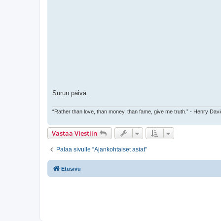
Surun päivä.
“Rather than love, than money, than fame, give me truth.” - Henry Dav
Vastaa Viestiin
Palaa sivulle “Ajankohtaiset asiat”
Etusivu