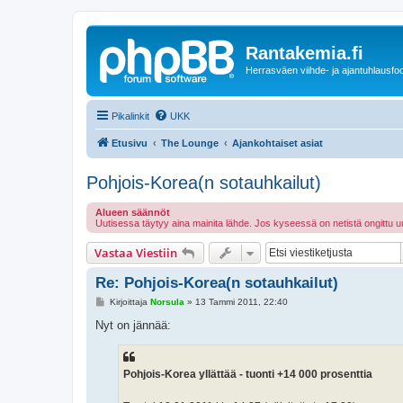
Rantakemia.fi
Herrasväen viihde- ja ajantuhlausfo
Pikalinkit
UKK
Etusivu
The Lounge
Ajankohtaiset asiat
Pohjois-Korea(n sotauhkailut)
Alueen säännöt
Uutisessa täytyy aina mainita lähde. Jos kyseessä on netistä ongittu uu
Vastaa Viestiin
Re: Pohjois-Korea(n sotauhkailut)
V
Kirjoittaja
Norsula
»
13 Tammi 2011, 22:40
i
e
Nyt on jännää:
s
t
i
Pohjois-Korea yllättää - tuonti +14 000 prosenttia