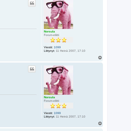
s
Norsula
Forum-eliitti
Viestit:
1099
Liittynyt:
11 Heinä 2007, 17:10
Y
l
ö
s
Norsula
Forum-eliitti
Viestit:
1099
Liittynyt:
11 Heinä 2007, 17:10
Y
l